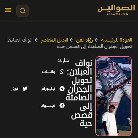
تواصل معنا
قصص مرئي
كلمات الأ
العودة للرئيسية
🡰
روّاد الفن
🡰
الجيل المعاصر
🡰
نواف العبلان:
تحويل الجدران الصامتة إلى قصص حية
نواف
شارك:
العبلان:
واتساب
تحويل
الجدران
تيليجرام
تويتر
الصامتة
إلى
فيسبوك
قصص
حية