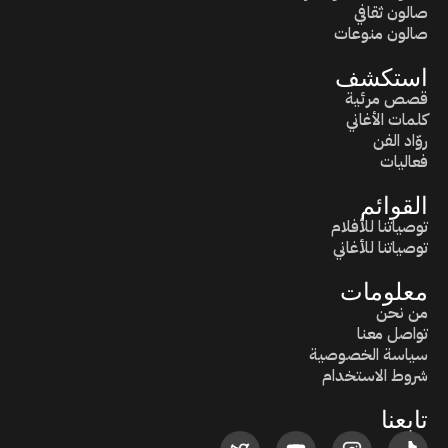
صالون ثقافي
صالون منوعات
استكشف
قصص مرئية
كلمات الأغاني
روّاد الفن
فعاليات
القوائم
توصياتنا للأفلام
توصياتنا للأغاني
معلومات
من نحن
تواصل معنا
سياسة الخصوصية
شروط الاستخدام
تابعنا