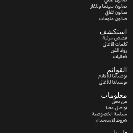
صالون سينما وتلفاز
صالون ثقافي
صالون منوعات
استكشف
قصص مرئية
كلمات الأغاني
روّاد الفن
فعاليات
القوائم
توصياتنا للأفلام
توصياتنا للأغاني
معلومات
من نحن
تواصل معنا
سياسة الخصوصية
شروط الاستخدام
تابعنا