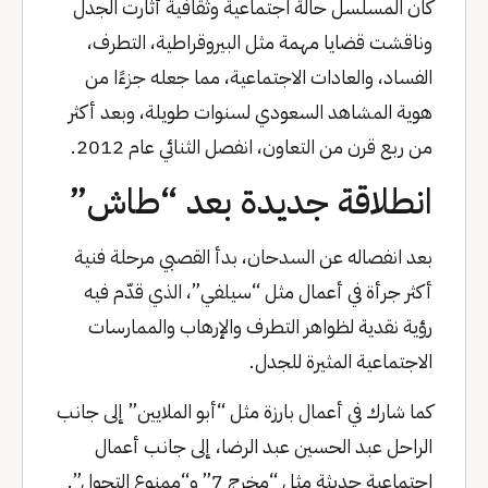
كان المسلسل حالة اجتماعية وثقافية أثارت الجدل
وناقشت قضايا مهمة مثل البيروقراطية، التطرف،
الفساد، والعادات الاجتماعية، مما جعله جزءًا من
هوية المشاهد السعودي لسنوات طويلة، وبعد أكثر
من ربع قرن من التعاون، انفصل الثنائي عام 2012.
انطلاقة جديدة بعد “طاش”
بعد انفصاله عن السدحان، بدأ القصبي مرحلة فنية
أكثر جرأة في أعمال مثل “سيلفي”، الذي قدّم فيه
رؤية نقدية لظواهر التطرف والإرهاب والممارسات
الاجتماعية المثيرة للجدل.
كما شارك في أعمال بارزة مثل “أبو الملايين” إلى جانب
الراحل عبد الحسين عبد الرضا، إلى جانب أعمال
اجتماعية حديثة مثل “مخرج 7” و“ممنوع التجول”.