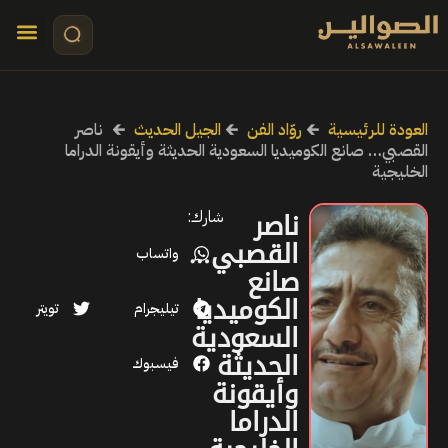
تواصل معنا
قصص مرئي
كلمات الأ
العودة للرئيسية
🡰
روّاد الفن
🡰
الجيل الحديث
🡰
ناصر
القصبي… صانع الكوميديا السعودية الحديثة وأيقونة الدراما
الخليجية
ناصر
شارك:
القصبي…
واتساب
صانع
الكوميديا
تيليجرام
تويتر
السعودية
الحديثة
فيسبوك
وأيقونة
الدراما