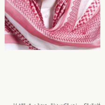
فايز المالكي… نجم الكوميديا السعودية وسفير القضايا