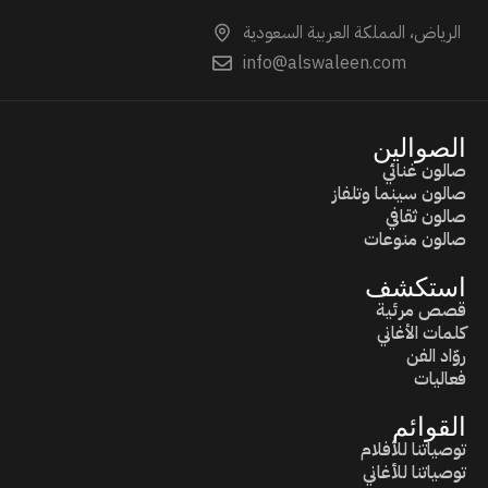
الرياض، المملكة العربية السعودية
info@alswaleen.com
الصوالين
صالون غنائي
صالون سينما وتلفاز
صالون ثقافي
صالون منوعات
استكشف
قصص مرئية
كلمات الأغاني
روّاد الفن
فعاليات
القوائم
توصياتنا للأفلام
توصياتنا للأغاني