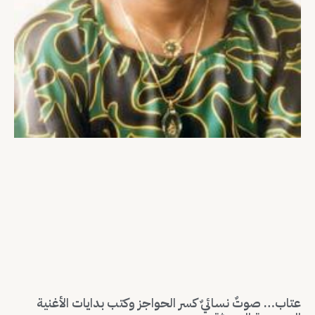
عتاب… صوتٌ نسائيٌ كسر الحواجز وكتب بدايات الأغنية