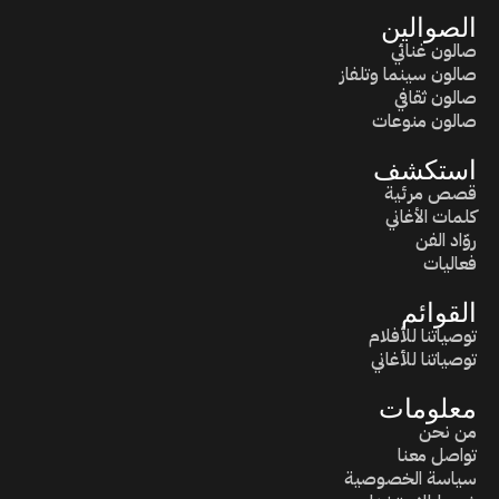
الصوالين
صالون غنائي
صالون سينما وتلفاز
صالون ثقافي
صالون منوعات
استكشف
قصص مرئية
كلمات الأغاني
روّاد الفن
فعاليات
القوائم
توصياتنا للأفلام
توصياتنا للأغاني
معلومات
من نحن
تواصل معنا
سياسة الخصوصية