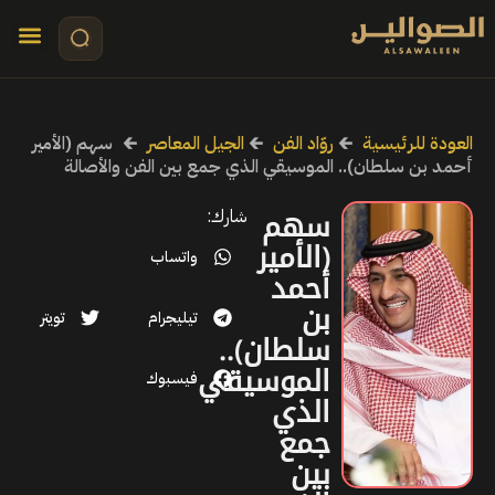
تواصل معنا
قصص مرئي
كلمات الأ
العودة للرئيسية
🡰
روّاد الفن
🡰
الجيل المعاصر
🡰
سهم (الأمير
أحمد بن سلطان).. الموسيقي الذي جمع بين الفن والأصالة
سهم
شارك:
(الأمير
واتساب
أحمد
بن
تيليجرام
تويتر
سلطان)..
الموسيقي
فيسبوك
الذي
جمع
بين