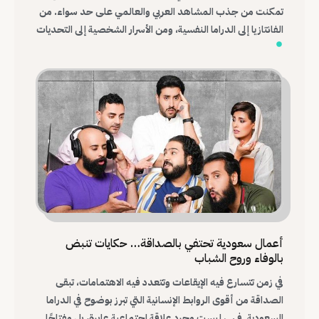
تمكنت من جذب المشاهد العربي والعالمي على حد سواء. من
الفانتازيا إلى الدراما النفسية، ومن الأسرار الشخصية إلى التحديات
الرمزية، أثبتت هذه الأفلام قدرة الدراما السعودية على
استكشاف المجهول وصناعة قصص مشوقة تظل عالقة في
ذهن المشاهد.
أعمال سعودية تحتفي بالصداقة… حكايات تنبض
بالوفاء وروح الشباب
في زمن تتسارع فيه الإيقاعات وتتعدد فيه الاهتمامات، تبقى
الصداقة من أقوى الروابط الإنسانية التي تبرز بوضوح في الدراما
السعودية. فهي ليست مجرد علاقة اجتماعية عابرة، بل مفتاحًا