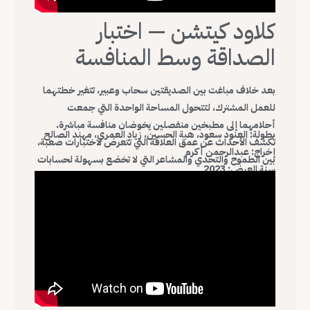
كلاود كيتشن — اختبار
الصداقة وسط المنافسة
بعد خلاف مباغت بين الصديقتين سحاب وعبير، تتغير خطتهما
للعمل المشترك، لتتحول المساحة الواحدة التي جمعت
أحلامهما إلى مطبخين منفصلين يخوضان منافسة مباشرة.
بطولة: العنود سعود، هبة الحسين، زياد العمري، مهند الصالح
تكشف الأحداث عن عمق العلاقة التي تتعرض لاختبارات صعبة،
إخراج: عبدالرحمن أكرم
بين الطموح والتحدي والمشاعر التي لا تخضع بسهولة لحسابات
سنة العرض: 2023
النجاح والفشل، ويبرز العمل كيف يمكن للخلافات المهنية أن
تضع روابط الصداقة تحت المجهر.