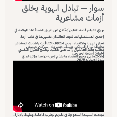
سوار — تبادل الهوية يخلق
أزمات مشاعرية
يروي الفيلم قصة طفلين يُبدَّلان عن طريق الخطأ عند الولادة في
إحدى المستشفيات، لتجد العائلتان نفسيهما في قلب أزمة
تمسّ الهوية والانتماء، وبين اختلاف الثقافات وتشابك المشاعر،
بطولة: سارة البهلكي، يوسف ديميروك، سيركان جينيش
ينقلب عالم العائلتين رأسًا على عقب، ليصبح الصراع النفسي
إخراج: أسامة الخريجي
والاجتماعي محور القصة، ما يقدّم تجربة درامية مؤثرة تمزج
سنة العرض: 2025
الغموض بالدراما الإنسانية.
نجحت السينما السعودية في تقديم تجارب غامضة ومليئة بالإثارة،