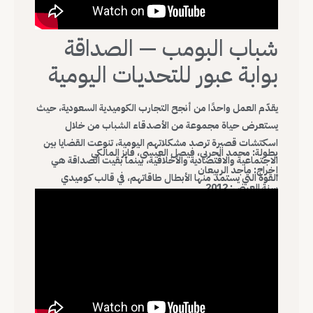
شباب البومب — الصداقة
بوابة عبور للتحديات اليومية
يقدّم العمل واحدًا من أنجح التجارب الكوميدية السعودية، حيث
يستعرض حياة مجموعة من الأصدقاء الشباب من خلال
اسكتشات قصيرة ترصد مشكلاتهم اليومية، تنوعت القضايا بين
بطولة: محمد الحربي، فيصل العيسى، فايز المالكي
الاجتماعية والاقتصادية والأخلاقية، بينما بقيت الصداقة هي
إخراج: ماجد الربيعان
القوة التي يستمد منها الأبطال طاقاتهم، في قالب كوميدي
سنة العرض: 2012
خفيف يقترب من واقع الشباب ويقدّم مواقف تجمع الطرافة
بالرسائل الاجتماعية.