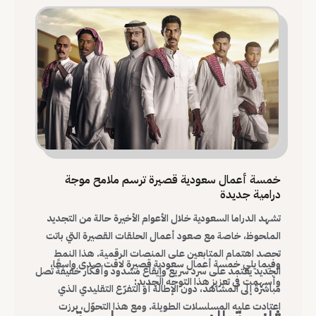
خمسة أعمال سعودية قصيرة ترسم ملامح موجة
درامية جديدة
تشهد الدراما السعودية خلال الأعوام الأخيرة حالة من التجديد
الملحوظ، خاصة مع صعود أعمال الحلقات القصيرة التي باتت
تحصد اهتمام المتابعين على المنصات الرقمية. هذا النمط
وفيما يلي خمسة أعمال سعودية قصيرة لاقت صدى واسعًا،
الجديد يعتمد على سرد سريع وإيقاع مشدود وأفكار خفيفة تصل
وأسهمت في تعزيز هذا التوجه الجديد:
مباشرة إلى المشاهد، دون الإطالة أو التفرّع التقليدي الذي
اعتادت عليه المسلسلات الطويلة. ومع هذا التحوّل، برزت