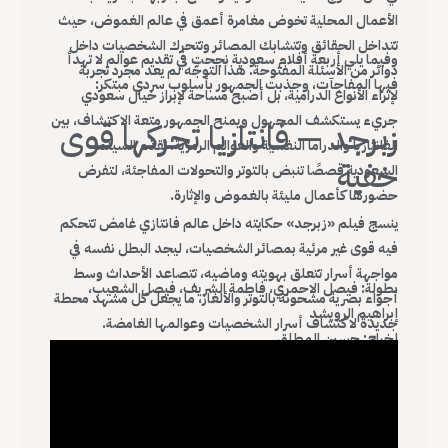
الأعمال المحلية تخوض مغامرة أعمق في عالم الغموض، حيث
تتداخل الحقائق وتتشابك المصائر وتتحرك الشخصيات داخل
وفيما يلي أربعة أفلام سعودية نجحت في تقديم عوالم لا تهدأ
دوائر من الأسئلة المفتوحة. هذا التوجّه لم يعد مجرد تجربة
فيها المفاجآت، وجذبت الجمهور بأسلوب سردي مبتكر:
لإثراء الأنواع الدرامية، بل أصبح مساحة لإبراز خيال سعودي
جريء يستكشف المجهول ويمنح الجمهور متعة الاكتشاف، بين
زبرجد — فانتازيا تحركها قوى
الفانتازيا والدراما النفسية والعوالم الرمزية، تقدّم السينما
خفية
السعودية قصصًا تنبض بالتوتر والتحولات المفاجئة، لتفرض
حضورها كأعمال مليئة بالغموض والإثارة.
ينسج فيلم «زبرجد» حكايته داخل عالم فانتازي غامض تتحكم
فيه قوى غير مرئية بمصائر الشخصيات، ليجد البطل نفسه في
مواجهة أسرار تتعلق بهويته وماضيه، تتصاعد الأحداث وسط
بطولة: فيصل الاحمري، فاطمة الشريف، فيصل الشعيب،
أجواء بصرية مشحونة بالتوتر والألغاز، ما يجعل كل مشهد محطة
إبراهيم الرويشد
جديدة لاكتشاف أسرار الشخصيات وعوالمها الغامضة.
إخراج: حسين المطلق
سنة العرض: 2022