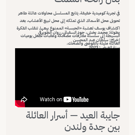
في تجربة كوميدية خفيفة، يتابع المسلسل محاولات عائلة طاهر
تحويل محل الأسماك الذي تملكه إلى محل لبيع الأعشاب، بعد
اكتشاف يوسف لعشبة «الحبسة» الممنوع بيعها. تنقلب الفكرة
بطولة: محمد بخش، جود السفياني، روان الطويرقي
البسيطة إلى سلسلة مفارقات مضحكة وعقبات تجعل يوميات
إخراج: سلطان عبد المحسن
العائلة مليئة بالفوضى والضحك.
سنة العرض: 2023
جايبة العيد — أسرار العائلة
بين جدة ولندن