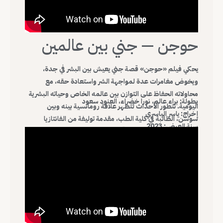
حوجن — جني بين عالمين
يحكي فيلم «حوجن» قصة جني يعيش بين البشر في جدة،
ويخوض مغامرات عدة لمواجهة الشر واستعادة حقه، مع
محاولاته الحفاظ على التوازن بين عالمه الخاص وحياته البشرية
بطولة: براء عالم، نورا خضراء، العنود سعود
اليومية. تتطور الأحداث لتظهر علاقة رومانسية بينه وبين
إخراج: ياسر الياسري
سوسن، الطالبة في كلية الطب، مقدمة توليفة من الفانتازيا
سنة العرض: 2023
والرومانسية والصراع الأخلاقي، الفيلم مقتبس عن رواية الكاتب
إبراهيم عباس، ليضيف بعدًا سرديًا غنيًا للتجربة السينمائية.