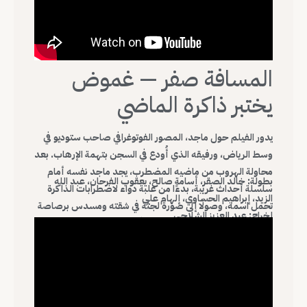
المسافة صفر — غموض
يختبر ذاكرة الماضي
يدور الفيلم حول ماجد، المصور الفوتوغرافي صاحب ستوديو في
وسط الرياض، ورفيقه الذي أُودع في السجن بتهمة الإرهاب. بعد
محاولة الهروب من ماضيه المضطرب، يجد ماجد نفسه أمام
بطولة: خالد الصقر، أسامة صالح، يعقوب الفرحان، عبد الله
سلسلة أحداث غريبة، بدءًا من علبة دواء لاضطرابات الذاكرة
الزيد، إبراهيم الحساوي، إلهام علي
تحمل اسمه، وصولًا إلى صورة لجثة في شقته ومسدس برصاصة
إخراج: عبد العزيز الشلاحي
ناقصة في سيارته. يتسلل الغموض في كل تفاصيل القصة، ما
سنة العرض: 2019
يضعه في رحلة مستمرة لإثبات براءته وسط سلسلة من
المفاجآت المشوقة.