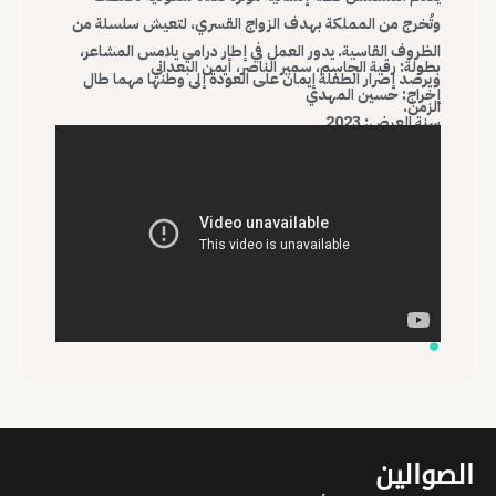
وتُخرج من المملكة بهدف الزواج القسري، لتعيش سلسلة من
الظروف القاسية. يدور العمل في إطار درامي يلامس المشاعر،
بطولة: رقية الجاسم، سمير الناصر، أيمن البعداني
ويرصد إصرار الطفلة إيمان على العودة إلى وطنها مهما طال
إخراج: حسين المهدي
الزمن.
سنة العرض: 2023
الصوالين