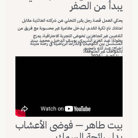
يبدأ من الصفر
يحكي العمل قصة رجل يقرر التخلي عن شركته العائلية مقابل
امتلاك نادٍ لكرة القدم، ليدخل مغامرة غير محسوبة مع فريق من
اللاعبين غير الجاهزين لخوض التجربة الاحترافية. يمزج
بطولة: عبد العزيز الشهري، يوسف الدخيل، محمد سند
المسلسل بين الكوميديا والدراما الرياضية في رحلة مليئة
إخراج: عبد الله بامجبور
بالمواقف غير المتوقعة.
سنة العرض: 2024
بيت طاهر — فوضى الأعشاب
بدل رائحة السمك