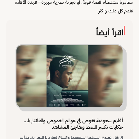
مغامرة مشتعلة، قصة قوية، أو تجربة بصرية مبهرة—فهذه الأفلام
تقدم كل ذلك وأكثر.
اقرأ أيضاً
أفلام سعودية تغوص في عوالم الغموض والفانتازيا…
حكايات تكسر النمط وتفاجئ المشاهد
في ظل نضوج السينما السعودية واتساع تجاربها البصرية، بدأت