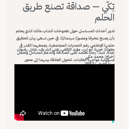
تِكّي — صداقة تصنع طريق
الحلم
تدور أحداث المسلسل حول طموحات الشاب مالك الذي يحلم
بأن يصبح مخرجًا ومصورًا سينمائيًا، في حين تسعى بيان لتحقيق
حلمها الإعلامي رغم التحديات المجتمعية، يجمعهما القدر في
بطولة: خيرية أبو لبن، مؤيد الثقفي، علي الشريف، عادل رضوان
جدة، لتبدأ رحلة تعتمد على الصداقة والدعم المتبادل وتحمّل
إخراج: محمد مكي
مسؤولية مواجهة العقبات، تتحول العلاقة بينهما إلى محور
سنة العرض: 2012
رئيسي في السرد، يعكس حضور الصداقة بوصفها طاقة دافعة
نحو تحقيق الذات.