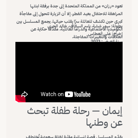
تعود «رزان» من المملكة المتحدة إلى جدة برفقة ابنتها
المراهقة للاحتفال بعيد الفطر، إلا أن الزيارة تتحول إلى مفاجأة
كبرى حين تكشف للعائلة سرًا يقلب حياتها. يجمع المسلسل بين
بطولة: سمر ششة، ياسر السقاف، خالد الحربي
الكوميديا الاجتماعية والدراما العائلية، مقدّمًا حكاية عن
إخراج: علي العطاس
العلاقات والتغييرات المفاجئة.
سنة العرض: 2023
إيمان — رحلة طفلة تبحث
عن وطنها
يقدّم المسلسل قصة إنسانية مؤثرة لفتاة سعودية تُختطف