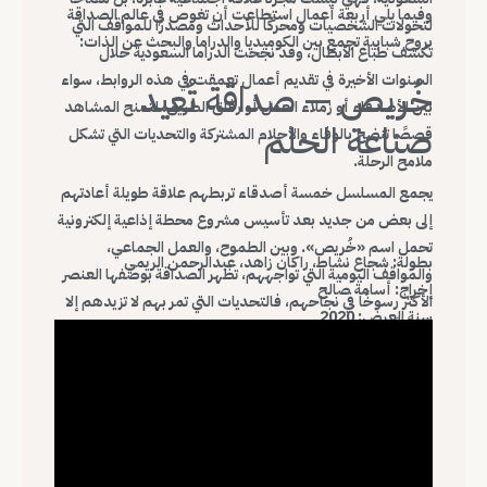
وفيما يلي أربعة أعمال استطاعت أن تغوص في عالم الصداقة
لتحولات الشخصيات ومحركًا للأحداث ومصدرًا للمواقف التي
بروح شبابية تجمع بين الكوميديا والدراما والبحث عن الذات:
تكشف طباع الأبطال، وقد نجحت الدراما السعودية خلال
السنوات الأخيرة في تقديم أعمال تعمقت في هذه الروابط، سواء
خُريص — صداقة تُعيد
بين الأصدقاء أو زملاء العمل أو رفاق الطريق، لتمنح المشاهد
صناعة الحلم
قصصًا تنضح بالوفاء والأحلام المشتركة والتحديات التي تشكل
ملامح الرحلة.
يجمع المسلسل خمسة أصدقاء تربطهم علاقة طويلة أعادتهم
إلى بعض من جديد بعد تأسيس مشروع محطة إذاعية إلكترونية
تحمل اسم «خُريص». وبين الطموح، والعمل الجماعي،
بطولة: شجاع نشاط، راكان زاهد، عبدالرحمن الريمي
والمواقف اليومية التي تواجههم، تظهر الصداقة بوصفها العنصر
إخراج: أسامة صالح
الأكثر رسوخًا في نجاحهم، فالتحديات التي تمر بهم لا تزيدهم إلا
سنة العرض: 2020
تماسكًا، لتتحول الإذاعة إلى مساحة لاختبار روح الفريق والوفاء.