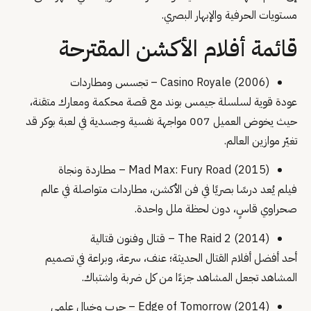
مستويات الحرفية والإبهار البصري.
قائمة أفلام الأكشن المقترحة
Casino Royale (2006) – تجسس ومطاردات
عودة قوية لسلسلة جيمس بوند مع قصة محكمة ومعارك متقنة،
حيث يخوض العميل 007 مواجهة نفسية وجسدية في لعبة بوكر قد
تغيّر موازين العالم.
Mad Max: Fury Road (2015) – مطاردة ونجاة
فيلم يُعد درسًا بصريًا في فن الأكشن، مطاردات متواصلة في عالم
صحراوي قاسٍ، دون لحظة ملل واحدة.
The Raid 2 (2014) – قتال وفنون قتالية
أحد أفضل أفلام القتال الحديثة؛ عنف، سرعة، وبراعة في تصميم
المشاهد تجعل المشاهد جزءًا من كل ضربة واشتباك.
Edge of Tomorrow (2014) – حرب وخيال علمي