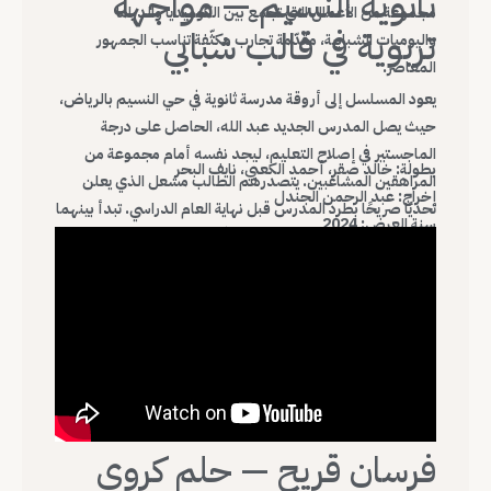
ثانوية النسيم — مواجهة
مجموعة من الأعمال التي تجمع بين الكوميديا والدراما
تربوية في قالب شبابي
واليوميات الشبابية، مقدّمة تجارب مكثّفة تناسب الجمهور
المعاصر.
يعود المسلسل إلى أروقة مدرسة ثانوية في حي النسيم بالرياض،
حيث يصل المدرس الجديد عبد الله، الحاصل على درجة
الماجستير في إصلاح التعليم، ليجد نفسه أمام مجموعة من
بطولة: خالد صقر، أحمد الكعبي، نايف البحر
المراهقين المشاغبين. يتصدرهم الطالب مشعل الذي يعلن
إخراج: عبد الرحمن الجندل
تحديًا صريحًا بطرد المدرس قبل نهاية العام الدراسي. تبدأ بينهما
سنة العرض: 2024
رحلة من الصراع التربوي والسلوكي، في قالب يجمع الكوميديا
بالدراما الشبابية.
فرسان قريح — حلم كروي