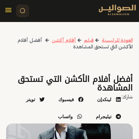
تواصل معنا
قصص مرئي
كلمات الأ
العودة للرئيسية
🡰
فيلم
🡰
أفلام أكشن
🡰
أفضل أفلام
الأكشن التي تستحق المشاهدة
أفضل أفلام الأكشن التي تستحق
المشاهدة
شارك:
لينكدإن
فيسبوك
تويتر
تيليجرام
واتساب