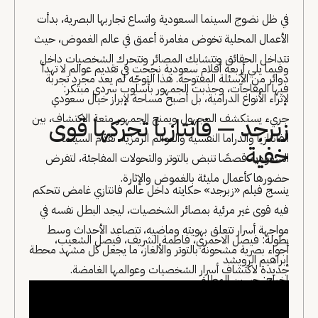
في ظل نضوج السينما السعودية واتساع تجاربها البصرية، بدأت
الأعمال المحلية تخوض مغامرة أعمق في عالم الغموض، حيث
تتداخل الحقائق وتتشابك المصائر وتتحرك الشخصيات داخل
وفيما يلي أربعة أفلام سعودية نجحت في تقديم عوالم لا تهدأ
دوائر من الأسئلة المفتوحة. هذا التوجّه لم يعد مجرد تجربة
فيها المفاجآت، وجذبت الجمهور بأسلوب سردي مبتكر:
لإثراء الأنواع الدرامية، بل أصبح مساحة لإبراز خيال سعودي
جريء يستكشف المجهول ويمنح الجمهور متعة الاكتشاف، بين
زبرجد — فانتازيا تحركها قوى
الفانتازيا والدراما النفسية والعوالم الرمزية، تقدّم السينما
خفية
السعودية قصصًا تنبض بالتوتر والتحولات المفاجئة، لتفرض
حضورها كأعمال مليئة بالغموض والإثارة.
ينسج فيلم «زبرجد» حكايته داخل عالم فانتازي غامض تتحكم
فيه قوى غير مرئية بمصائر الشخصيات، ليجد البطل نفسه في
مواجهة أسرار تتعلق بهويته وماضيه، تتصاعد الأحداث وسط
بطولة: فيصل الاحمري، فاطمة الشريف، فيصل الشعيب،
أجواء بصرية مشحونة بالتوتر والألغاز، ما يجعل كل مشهد محطة
إبراهيم الرويشد
جديدة لاكتشاف أسرار الشخصيات وعوالمها الغامضة.
إخراج: حسين المطلق
سنة العرض: 2022