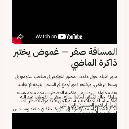
المسافة صفر — غموض يختبر
ذاكرة الماضي
يدور الفيلم حول ماجد، المصور الفوتوغرافي صاحب ستوديو في
وسط الرياض، ورفيقه الذي أُودع في السجن بتهمة الإرهاب.
بعد محاولة الهروب من ماضيه المضطرب، يجد ماجد نفسه
بطولة: خالد الصقر، أسامة صالح، يعقوب الفرحان، عبد الله
أمام سلسلة أحداث غريبة، بدءًا من علبة دواء لاضطرابات
الزيد، إبراهيم الحساوي، إلهام علي
الذاكرة تحمل اسمه، وصولًا إلى صورة لجثة في شقته ومسدس
إخراج: عبد العزيز الشلاحي
برصاصة ناقصة في سيارته. يتسلل الغموض في كل تفاصيل
سنة العرض: 2019
القصة، ما يضعه في رحلة مستمرة لإثبات براءته وسط سلسلة