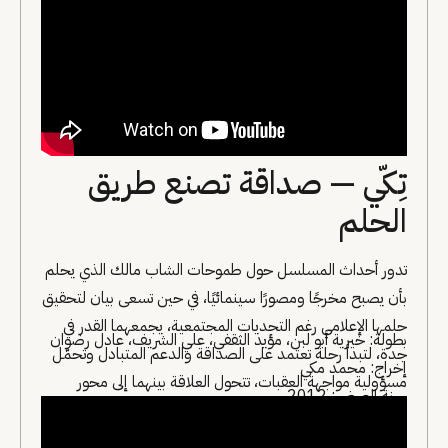
تِكّي — صداقة تصنع طريق
الحلم
تدور أحداث المسلسل حول طموحات الشاب مالك الذي يحلم
بأن يصبح مخرجًا ومصورًا سينمائيًا، في حين تسعى بيان لتحقيق
حلمها الإعلامي رغم التحديات المجتمعية، يجمعهما القدر في
بطولة: خيرية أبو لبن، مؤيد الثقفي، علي الشريف، عادل رضوان
جدة، لتبدأ رحلة تعتمد على الصداقة والدعم المتبادل وتحمّل
إخراج: محمد مكي
مسؤولية مواجهة العقبات، تتحول العلاقة بينهما إلى محور
سنة العرض: 2012
رئيسي في السرد، يعكس حضور الصداقة بوصفها طاقة دافعة
نحو تحقيق الذات.