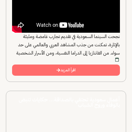
نجحت السينما السعودية في تقديم تجارب غامضة ومليئة
بالإثارة، تمكنت من جذب المشاهد العربي والعالمي على حد
سواء. من الفانتازيا إلى الدراما النفسية، ومن الأسرار الشخصية
إلى التحديات الرمزية، أثبتت هذه الأفلام قدرة الدراما السعودية
على استكشاف المجهول وصناعة قصص مشوقة تظل عالقة
اقرأ المزيد
في ذهن المشاهد.
أعمال سعودية تحتفي بالصداقة… حكايات تنبض
بالوفاء وروح الشباب