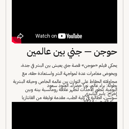
من المفاجآت المشوقة.
حوجن — جني بين عالمين
يحكي فيلم «حوجن» قصة جني يعيش بين البشر في جدة،
ويخوض مغامرات عدة لمواجهة الشر واستعادة حقه، مع
محاولاته الحفاظ على التوازن بين عالمه الخاص وحياته البشرية
بطولة: براء عالم، نورا خضراء، العنود سعود
اليومية. تتطور الأحداث لتظهر علاقة رومانسية بينه وبين
إخراج: ياسر الياسري
سوسن، الطالبة في كلية الطب، مقدمة توليفة من الفانتازيا
سنة العرض: 2023
والرومانسية والصراع الأخلاقي، الفيلم مقتبس عن رواية الكاتب
إبراهيم عباس، ليضيف بعدًا سرديًا غنيًا للتجربة السينمائية.