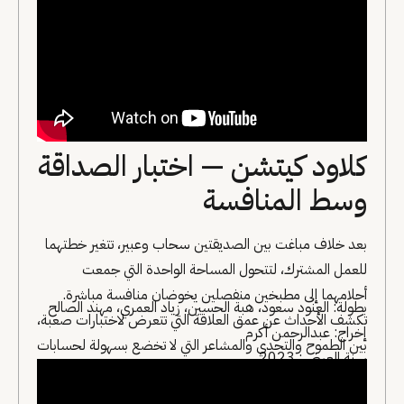
كلاود كيتشن — اختبار الصداقة
وسط المنافسة
بعد خلاف مباغت بين الصديقتين سحاب وعبير، تتغير خطتهما
للعمل المشترك، لتتحول المساحة الواحدة التي جمعت
أحلامهما إلى مطبخين منفصلين يخوضان منافسة مباشرة.
بطولة: العنود سعود، هبة الحسين، زياد العمري، مهند الصالح
تكشف الأحداث عن عمق العلاقة التي تتعرض لاختبارات صعبة،
إخراج: عبدالرحمن أكرم
بين الطموح والتحدي والمشاعر التي لا تخضع بسهولة لحسابات
سنة العرض: 2023
النجاح والفشل، ويبرز العمل كيف يمكن للخلافات المهنية أن
تضع روابط الصداقة تحت المجهر.