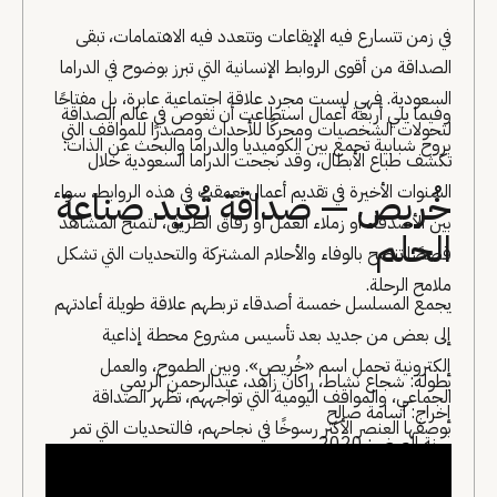
في زمن تتسارع فيه الإيقاعات وتتعدد فيه الاهتمامات، تبقى
الصداقة من أقوى الروابط الإنسانية التي تبرز بوضوح في الدراما
السعودية. فهي ليست مجرد علاقة اجتماعية عابرة، بل مفتاحًا
وفيما يلي أربعة أعمال استطاعت أن تغوص في عالم الصداقة
لتحولات الشخصيات ومحركًا للأحداث ومصدرًا للمواقف التي
بروح شبابية تجمع بين الكوميديا والدراما والبحث عن الذات:
تكشف طباع الأبطال، وقد نجحت الدراما السعودية خلال
السنوات الأخيرة في تقديم أعمال تعمقت في هذه الروابط، سواء
خُريص — صداقة تُعيد صناعة
بين الأصدقاء أو زملاء العمل أو رفاق الطريق، لتمنح المشاهد
الحلم
قصصًا تنضح بالوفاء والأحلام المشتركة والتحديات التي تشكل
ملامح الرحلة.
يجمع المسلسل خمسة أصدقاء تربطهم علاقة طويلة أعادتهم
إلى بعض من جديد بعد تأسيس مشروع محطة إذاعية
إلكترونية تحمل اسم «خُريص». وبين الطموح، والعمل
بطولة: شجاع نشاط، راكان زاهد، عبدالرحمن الريمي
الجماعي، والمواقف اليومية التي تواجههم، تظهر الصداقة
إخراج: أسامة صالح
بوصفها العنصر الأكثر رسوخًا في نجاحهم، فالتحديات التي تمر
سنة العرض: 2020
بهم لا تزيدهم إلا تماسكًا، لتتحول الإذاعة إلى مساحة لاختبار
روح الفريق والوفاء.