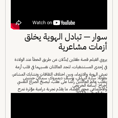
سوار — تبادل الهوية يخلق
أزمات مشاعرية
يروي الفيلم قصة طفلين يُبدَّلان عن طريق الخطأ عند الولادة
في إحدى المستشفيات، لتجد العائلتان نفسيهما في قلب أزمة
تمسّ الهوية والانتماء، وبين اختلاف الثقافات وتشابك المشاعر،
بطولة: سارة البهلكي، يوسف ديميروك، سيركان جينيش
ينقلب عالم العائلتين رأسًا على عقب، ليصبح الصراع النفسي
إخراج: أسامة الخريجي
والاجتماعي محور القصة، ما يقدّم تجربة درامية مؤثرة تمزج
سنة العرض: 2025
الغموض بالدراما الإنسانية.