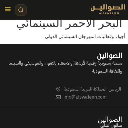
من كواليس مهرجان
البحر الأحمر السينمائي
تواصل معنا
قصص مرئي
كلمات الأ
أجواء وفعاليات المهرجان السينمائي الدولي
الصوالين
منصة سعودية رقمية لأرشفة والاحتفاء بالفنون والموسيقى والسينما
والثقافة السعودية
الرياض، المملكة العربية السعودية
info@alswaleen.com
الصوالين
صالون غنائي