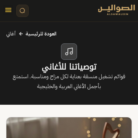
تواصل معنا
قصص مرئي
كلمات الأ
العودة للرئيسية
🡰
أغاني
توصياتنا للأغاني
قوائم تشغيل منسقة بعناية لكل مزاج ومناسبة. استمتع
بأجمل الأغاني العربية والخليجية