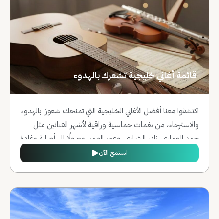
قائمة أغاني خليجية تشعرك بالهدوء
اكتشفوا معنا أفضل الأغاني الخليجية التي تمنحك شعورًا بالهدوء
والاسترخاء، من نغمات حماسية وراقية لأشهر الفنانين مثل
حمد العماري، نادر الشراري، وعمر العمر، وصولًا إلى أصالة وغادة
شيري، لتغمروا أجواءكم بالموسيقى الهادئة والمميزة.
استمع الآن