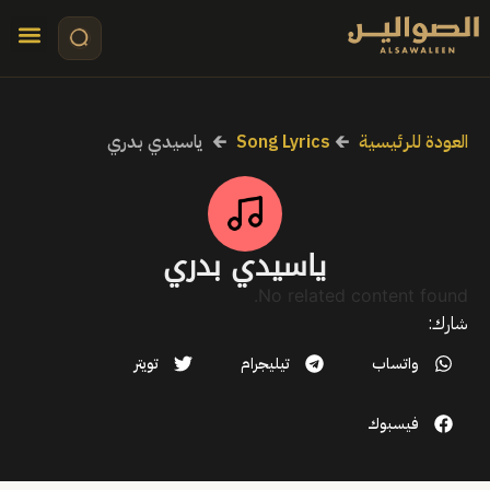
تواصل معنا
قصص مرئي
كلمات الأ
العودة للرئيسية
🡰
Song Lyrics
🡰
ياسيدي بدري
ياسيدي بدري
No related content found.
شارك:
واتساب
تيليجرام
تويتر
فيسبوك