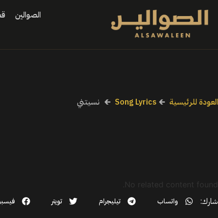
الصوالين
قص
العودة للرئيسية
🡰
Song Lyrics
🡰
نسيتني
No related content found.
شارك:
واتساب
تيليجرام
تويتر
فيسب