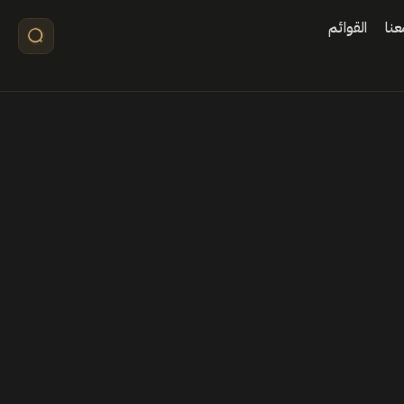
نا
القوائم