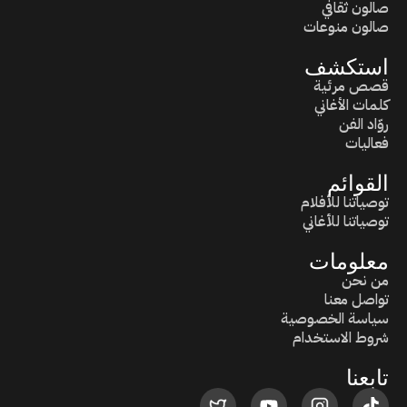
صالون ثقافي
صالون منوعات
استكشف
قصص مرئية
كلمات الأغاني
روّاد الفن
فعاليات
القوائم
توصياتنا للأفلام
توصياتنا للأغاني
معلومات
من نحن
تواصل معنا
سياسة الخصوصية
شروط الاستخدام
تابعنا