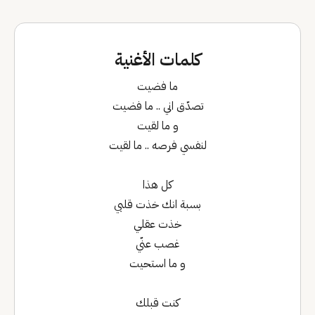
كلمات الأغنية
ما فضيت
‏تصدّق اني .. ما فضيت
‏و ما لقيت
لنفسي فرصه .. ما لقيت
‏كل هذا
‏بسبة انك‏ خذت قلبي
‏خذت عقلي
‏غصب عنّي
و ما استحيت
‏كنت قبلك