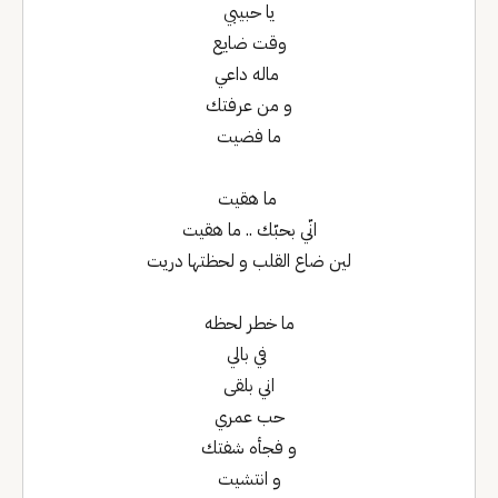
‏يا حبيبي
وقت ضايع
‏ ماله داعي
‏و من عرفتك
ما فضيت‏
‏ ما هقيت
انّي بحبّك .. ما هقيت
‏لين ضاع القلب و لحظتها دريت
‏ما خطر لحظه
‏ في بالي
‏اني بلقى
‏حب عمري
‏و فجأه شفتك
و انتشيت