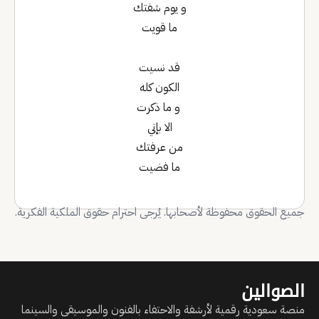
‏و يوم شفتك
‏ما قويت
‏قد نسيت
‏الكون كله
‏ و ما ذكرت
‏الا بإني
من عرفتك
ما فضيت
جميع الحقوق محفوظة لأصحابها. يُرجى احترام حقوق الملكية الفكرية.
الصوالين
منصة سعودية رقمية لأرشفة والاحتفاء بالفنون والموسيقى والسينما