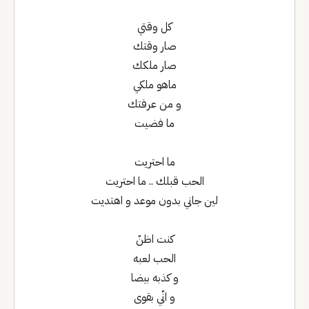
‏كل وقتي
‏صار وقتك
‏صار ملكك
‏ماهو ملكي
‏و من عرفتك
ما فضيت
ما احتريت
‏الحب قبلك .. ما احتريت
لين جاني بدون موعد و اهتديت
‏كنت اظنّ
‏الحب لعبه
‏و كذبه بيضا
‏و انّي بقوى