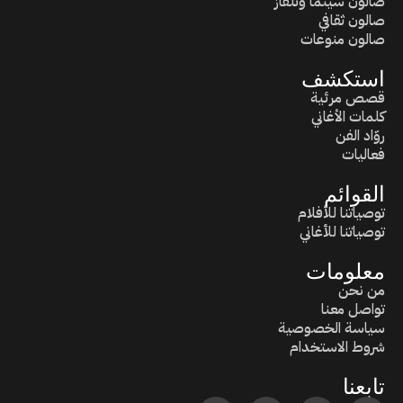
صالون سينما وتلفاز
صالون ثقافي
صالون منوعات
استكشف
قصص مرئية
كلمات الأغاني
روّاد الفن
فعاليات
القوائم
توصياتنا للأفلام
توصياتنا للأغاني
معلومات
من نحن
تواصل معنا
سياسة الخصوصية
شروط الاستخدام
تابعنا