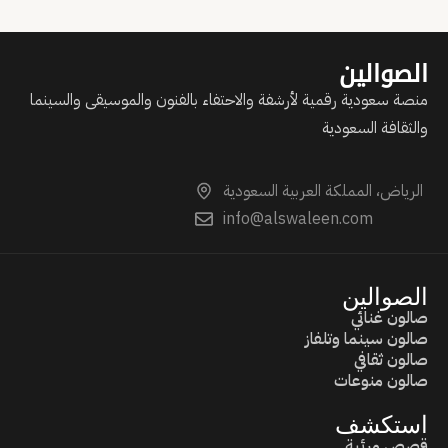
الصوالين
منصة سعودية رقمية لأرشفة والاحتفاء بالفنون والموسيقى والسينما
والثقافة السعودية
الرياض، المملكة العربية السعودية
info@alswaleen.com
الصوالين
صالون غنائي
صالون سينما وتلفاز
صالون ثقافي
صالون منوعات
استكشف
قصص مرئية