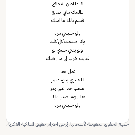
انا ما اظن به مانع
طلبتك مابي اتمانع
قسم بالله ما املك
ولو حبيتني مره
وانا اصبحت كل كلك
ولو يعني حبيبي لو
غديت اقرب لي من ظلك
تعال ومر
انا عمري بدونك مر
صعب جدا علي يمر
تعال وهالصدر دارك
ولو حبيتني مره
جميع الحقوق محفوظة لأصحابها. يُرجى احترام حقوق الملكية الفكرية.