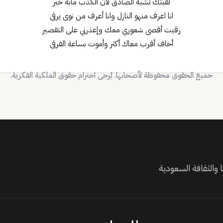
لقيتك تشبه الصادق لأن الكذب مابه خير
انا اعرف منهو النازل وانا أعرف من نوى يرقى
رقيت أقصى شعوري معك وإعذرني على التقصير
أخاف أقرب معاك أكثر وأموت بساعة الفرقى
جميع الحقوق محفوظة لأصحابها. يُرجى احترام حقوق الملكية الفكرية.
والثقافة السعودية