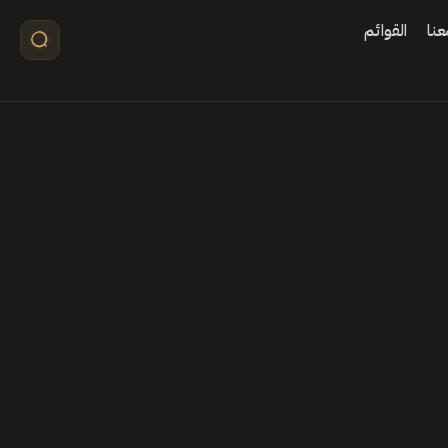
نا
القوائم