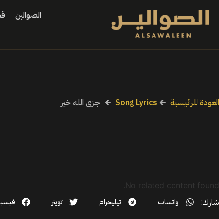
الصوالين
قص
العودة للرئيسية
🡰
Song Lyrics
🡰
جزى الله خير
No related content found.
شارك:
واتساب
تيليجرام
تويتر
فيسب