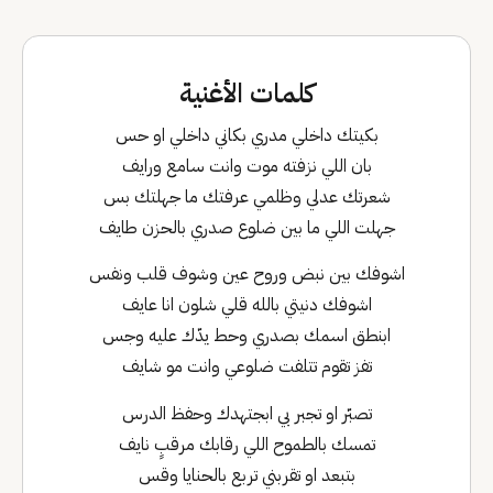
كلمات الأغنية
بكيتك داخلي مدري بكاني داخلي او حس
بان اللي نزفته موت وانت سامع ورايف
شعرتك عدلي وظلمي عرفتك ما جهلتك بس
جهلت اللي ما بين ضلوع صدري بالحزن طايف
اشوفك بين نبض وروح عين وشوف قلب ونفس
اشوفك دنيتي بالله قلي شلون انا عايف
ابنطق اسمك بصدري وحط يدّك عليه وجس
تفز تقوم تتلفت ضلوعي وانت مو شايف
تصبّر او تجبر بي ابجتهدك وحفظ الدرس
تمسك بالطموح اللي رقابك مرقبٍ نايف
بتبعد او تقربني تربع بالحنايا وقس