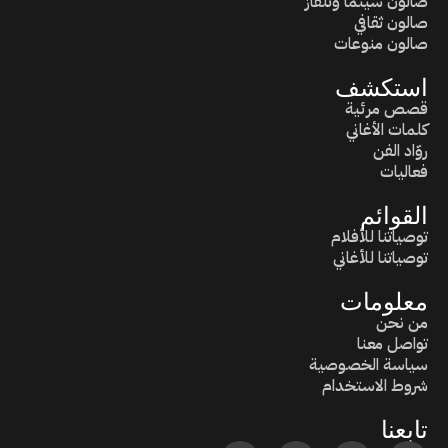
صالون سينما وتلفاز
صالون ثقافي
صالون منوعات
استكشف
قصص مرئية
كلمات الأغاني
روّاد الفن
فعاليات
القوائم
توصياتنا للأفلام
توصياتنا للأغاني
معلومات
من نحن
تواصل معنا
سياسة الخصوصية
شروط الاستخدام
تابعنا