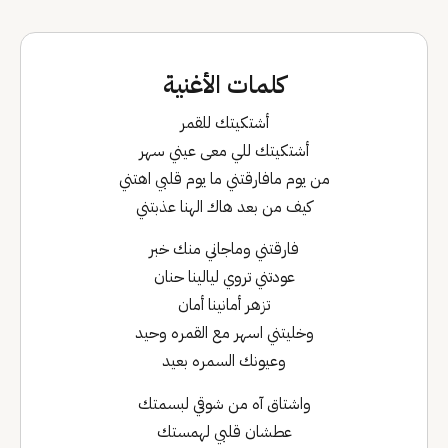
كلمات الأغنية
أشتكيتك للقمر
أشتكيتك للي معى عيني سهر
من يوم مافارقتني ما يوم قلبي اهتني
كيف من بعد هاك الهنا عذبتني
فارقتني وماجاني منك خبر
عودتني تروي ليالينا حنان
تزهر أمانينا أمان
وخليتني اسهر مع القمره وحيد
وعيونك السمره بعيد
واشتاق آه من شوقي لبسمتك
عطشان قلبي لهمستك