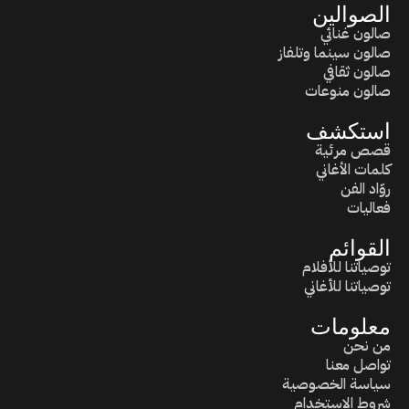
الصوالين
صالون غنائي
صالون سينما وتلفاز
صالون ثقافي
صالون منوعات
استكشف
قصص مرئية
كلمات الأغاني
روّاد الفن
فعاليات
القوائم
توصياتنا للأفلام
توصياتنا للأغاني
معلومات
من نحن
تواصل معنا
سياسة الخصوصية
شروط الاستخدام