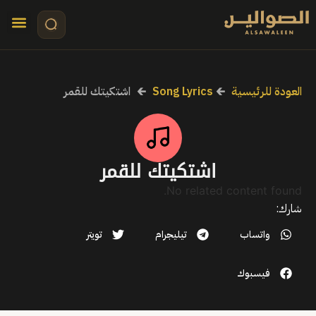
تواصل معنا
قصص مرئي
كلمات الأ
العودة للرئيسية
🡰
Song Lyrics
🡰
اشتكيتك للقمر
اشتكيتك للقمر
No related content found.
شارك:
واتساب
تيليجرام
تويتر
فيسبوك