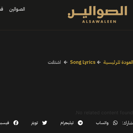
الصوالين
قص
العودة للرئيسية
🡰
Song Lyrics
🡰
اشتقت
No related content found.
شارك:
واتساب
تيليجرام
تويتر
فيسب