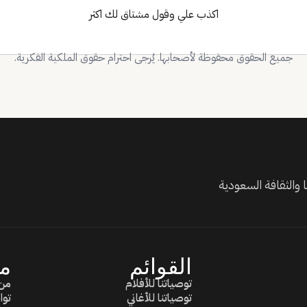
اكذب علي وقول مشتاق لك اكثر
جميع الحقوق محفوظة لأصحابها. يُرجى احترام حقوق الملكية الفكرية.
والثقافة السعودية
القوائم
م
توصياتنا للأفلام
من
توصياتنا للأغاني
توا