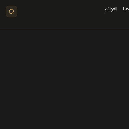
نا
القوائم