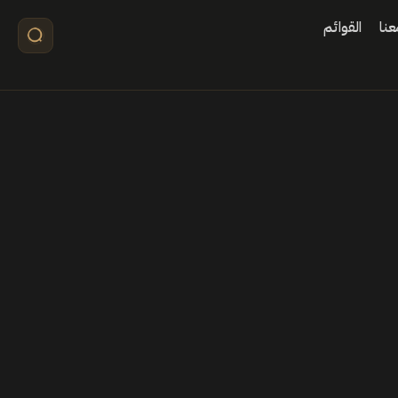
نا
القوائم