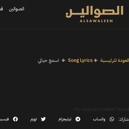
الصوالين
قص
العودة للرئيسية
🡰
Song Lyrics
🡰
اسمع حياتي
No related content found.
شارك:
واتساب
تيليجرام
تويتر
فيسب