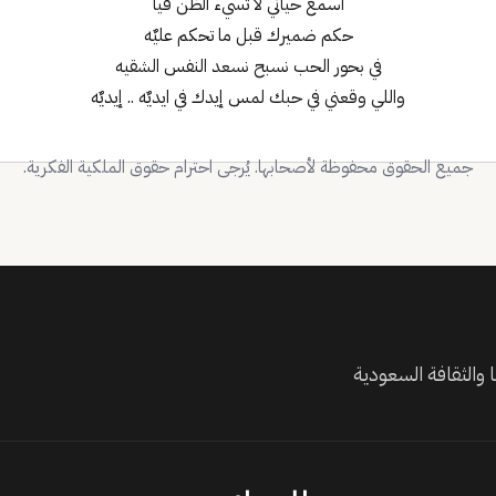
اسمع حياتي لا تسيء الظن فيا
حكم ضميرك قبل ما تحكم عليٌه
في بحور الحب نسبح نسعد النفس الشقيه
واللي وقعني في حبك لمس إيدك في ايديٌه .. إيديٌه
جميع الحقوق محفوظة لأصحابها. يُرجى احترام حقوق الملكية الفكرية.
والثقافة السعودية