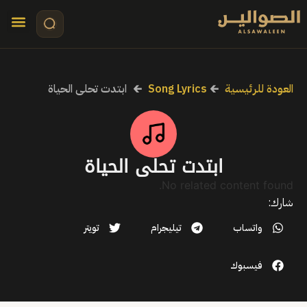
تواصل معنا
قصص مرئي
كلمات الأ
العودة للرئيسية
🡰
Song Lyrics
🡰
ابتدت تحلى الحياة
ابتدت تحلى الحياة
No related content found.
شارك:
واتساب
تيليجرام
تويتر
فيسبوك