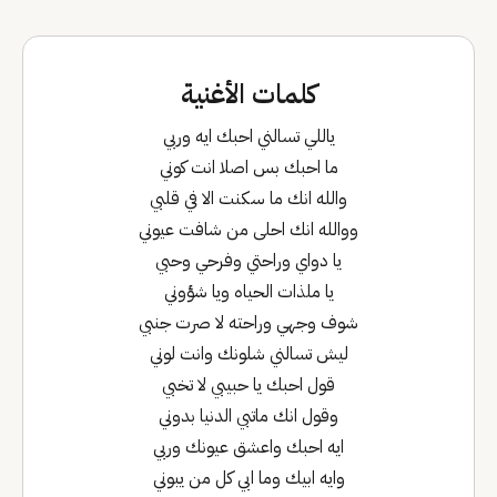
كلمات الأغنية
ياللي تسالني احبك ايه وربي
ما احبك بس اصلا انت كوني
والله انك ما سكنت الا في قلبي
ووالله انك احلى من شافت عيوني
يا دواي وراحتي وفرحي وحبي
يا ملذات الحياه ويا شؤوني
شوف وجهي وراحته لا صرت جنبي
ليش تسالني شلونك وانت لوني
قول احبك يا حبيبي لا تخبي
وقول انك ماتبي الدنيا بدوني
ايه احبك واعشق عيونك وربي
وايه ابيك وما ابي كل من يبوني