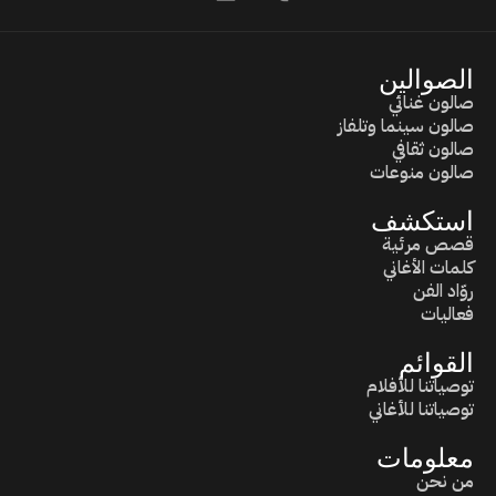
الصوالين
صالون غنائي
صالون سينما وتلفاز
صالون ثقافي
صالون منوعات
استكشف
قصص مرئية
كلمات الأغاني
روّاد الفن
فعاليات
القوائم
توصياتنا للأفلام
توصياتنا للأغاني
معلومات
من نحن