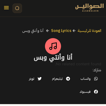
تواصل معنا
قصص مرئي
كلمات الأ
العودة للرئيسية
🡰
Song Lyrics
🡰
أنا وأنتي وبس
أنا وأنتي وبس
No related content found.
شارك:
واتساب
تيليجرام
تويتر
فيسبوك