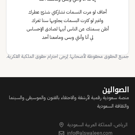
أخاف لو مرت النسمات تشاركني شذئ عطرك
واغير لو كثرت البسمات يجاوبها سنا ثغرك
أظن بسمتك عن الناس أبيها لصادق الإحساس
لي أنا وأنتي وبس ومامعنا أحد
جميع الحقوق محفوظة لأصحابها. يُرجى احترام حقوق الملكية الفكرية.
الصوالين
منصة سعودية رقمية لأرشفة والاحتفاء بالفنون والموسيقى والسينما
والثقافة السعودية
الرياض، المملكة العربية السعودية
info@alswaleen.com