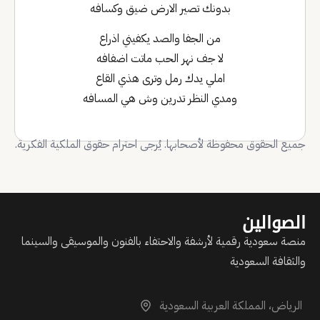
بدونك تصير الارض ضيق وكسافه
من الجفا والصد يكفيني اذراع
لا جف نهر الحب ماتت اضفافه
املي يدك رمل وترى هذي القاع
ومدي النظر تدرين وش هي المسافه
جميع الحقوق محفوظة لأصحابها. يُرجى احترام حقوق الملكية الفكرية.
الصوالين
منصة سعودية رقمية لأرشفة والاحتفاء بالفنون والموسيقى والسينما
والثقافة السعودية
الرياض، المملكة العربية السعودية