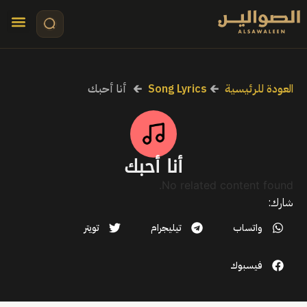
تواصل معنا
قصص مرئي
كلمات الأ
العودة للرئيسية
🡰
Song Lyrics
🡰
أنا أحبك
أنا أحبك
No related content found.
شارك:
واتساب
تيليجرام
تويتر
فيسبوك