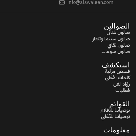
info@alswaleen.com
الصوالين
صالون غنائي
صالون سينما وتلفاز
صالون ثقافي
صالون منوعات
استكشف
قصص مرئية
كلمات الأغاني
روّاد الفن
فعاليات
القوائم
توصياتنا للأفلام
توصياتنا للأغاني
معلومات