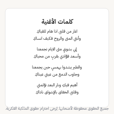
كلمات الأغنية
اغار من قلبي اذا هام للقياكِ
وأنتي المنى والروح فكيف انساكِ
إني بشوقٍ متى الايام تجمعنا
وأسعد فؤادي بقربٍ من محياكِ
والطير يشدوا بهمسٍ حين يجمعنا
وجاوب الدمع من عيني عيناكِ
أهيم فيكِ ونار البعد تؤلمني
وقلبي الخفاق بالإشواق ناداكِ
جميع الحقوق محفوظة لأصحابها. يُرجى احترام حقوق الملكية الفكرية.