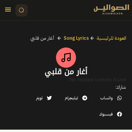
تواصل معنا
قصص مرئي
كلمات الأ
العودة للرئيسية
🡰
Song Lyrics
🡰
أغار من قلبي
أغار من قلبي
No related content found.
شارك:
واتساب
تيليجرام
تويتر
فيسبوك