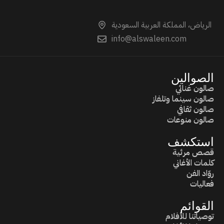
الرياض، المملكة العربية السعودية
info@alswaleen.com
الصوالين
صالون غنائي
صالون سينما وتلفاز
صالون ثقافي
صالون منوعات
استكشف
قصص مرئية
كلمات الأغاني
روّاد الفن
فعاليات
القوائم
توصياتنا للأفلام