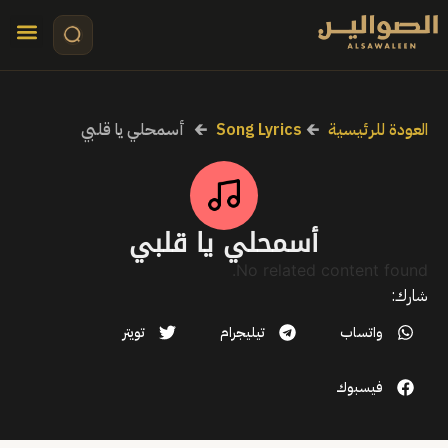
تواصل معنا
قصص مرئي
كلمات الأ
العودة للرئيسية
🡰
Song Lyrics
🡰
أسمحلي يا قلبي
أسمحلي يا قلبي
No related content found.
شارك:
واتساب
تيليجرام
تويتر
فيسبوك