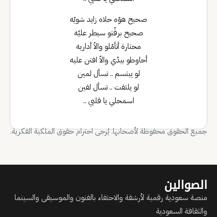
صحيح هوّه حلاه زايد شويّه
صحيح برقّتو سيطر عليّه
محتارة أتأمّلو والاّ أداريه
أحاوطو بيدّي والاّ افتن عليه
لو يبتسم .. تسأل لمين
لو يلتفت .. تسأل لفين
اسمحلي يا قلبي ..
جميع الحقوق محفوظة لأصحابها. يُرجى احترام حقوق الملكية الفكرية.
الصوالين
منصة سعودية رقمية لأرشفة والاحتفاء بالفنون والموسيقى والسينما
والثقافة السعودية