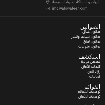
الرياض، المملكة العربية السعودية
info@alswaleen.com
الصوالين
صالون غنائي
صالون سينما وتلفاز
صالون ثقافي
صالون منوعات
استكشف
قصص مرئية
كلمات الأغاني
روّاد الفن
فعاليات
القوائم
توصياتنا للأفلام
توصياتنا للأغاني