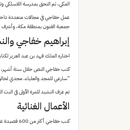
المكي، ثم التحق بمدرسة اللاسلكي وتخرج م
عمل خفاجي في مجالات متعددة داخل الم
جمعية الفنون بمنطقة مكة، وأشرف ع
إبراهيم خفاجي والن
اختاره الملك فهد بن عبد العزيز لكت
كتب خفاجي النص خلال ستة أشهر، وف
“سارعي للمجد والعلياء، مجدي لخالق
تم عزف النشيد للمرة الأولى في البث التلفزيوني 
الأعمال الغنائية
كتب خفاجي أكثر من 600 قصيدة غنائية، تعاون فيها مع كبار الفنانين السعوديين والعرب: