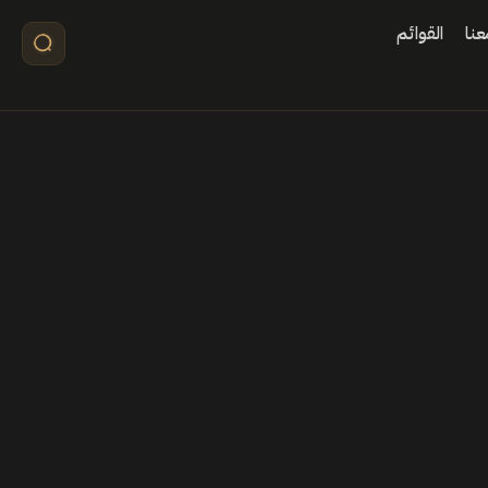
نا
القوائم