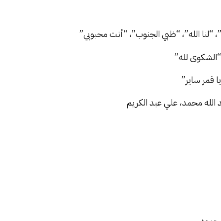
“لنا الله”، “ظبي الجنوب”، “أنت محبوبي”
“الشكوى لله”
ا قمر ساير”
 الله محمد، علي عبد الكريم
محمود