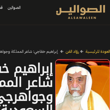
الصوالين
قص
العودة للرئيسية
🡰
روّاد الفن
🡰
إبراهيم خفاجي: شاعر المملكة وجواهر
إبراهيم خ
شاعر المم
وجواهرجي 