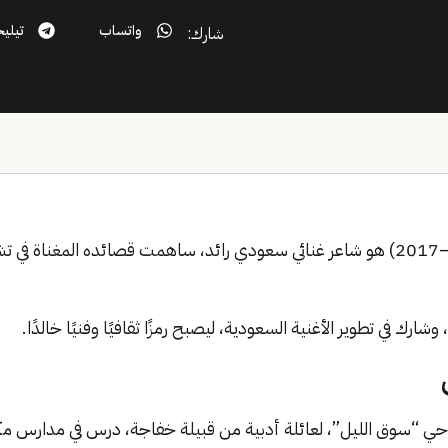
واتساب
تيليج
شارك:
إبراهيم عبد الرحمن خفاجي (1926–2017) هو شاعر غنائي سعودي رائد، ساهمت قصائده الم
ك في تطوير الأغنية السعودية، ليصبح رمزًا ثقافيًا وفنيًا خالدًا.
 حي “سوق الليل”، لعائلة أدبية من قبيلة خفاجة، درس في مدارس 