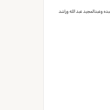
 1996، بمشاركة طلال مداح ومحمد عبده وعبدالمجيد عبد الله وراشد