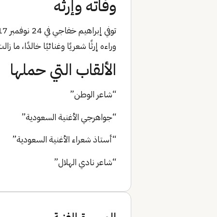
وفاته وإرثه
وراءه إرثًا شعريًا وغنائيًا خالدًا، م
الألقاب التي حملها
“شاعر الوطن”
“جواهرجي الأغنية السعودية”
“أستاذ شعراء الأغنية السعودية”
“شاعر نادي الهلال”