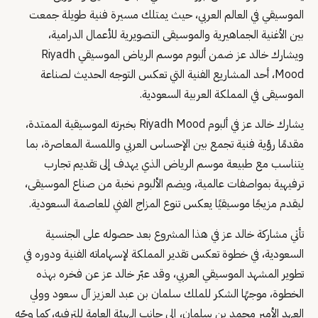
الموسيقي في العالم العربي، حيث يمتلك مسيرة فنية طويلة جمعت
بين الأغنية الجماهيرية والموسيقى التصويرية للأعمال الدرامية،
ويشارك خالد عز ضمن ألبوم موسم الرياض الموسيقي Riyadh
Mood، أحد المشاريع الفنية التي تعكس التوجه الحديث لصناعة
الموسيقى في المملكة العربية السعودية.
يشارك خالد عز في ألبوم Riyadh Mood بخبرته الموسيقية الممتدة،
مقدمًا رؤية فنية تجمع بين الإحساس العربي واللمسة المعاصرة، بما
يتناسب مع طبيعة موسم الرياض الذي يهدف إلى تقديم تجارب
ترفيهية بمواصفات عالمية، ويضم الألبوم نخبة من صناع الموسيقى،
ليقدم مزيجًا موسيقيًا يعكس تنوع المزاج الفني للعاصمة السعودية.
تأتي مشاركة خالد عز في هذا المشروع بعد حصوله على الجنسية
السعودية، في خطوة تعكس تقدير المملكة لإسهاماته الفنية ودوره في
تطوير المشهد الموسيقي العربي، وقد عبّر خالد عز عن فخره بهذه
الخطوة، موجهًا الشكر للملك سلمان بن عبد العزيز آل سعود وولي
العهد الأمير محمد بن سلمان، إلى جانب الهيئة العامة للترفيه، كما وجّه