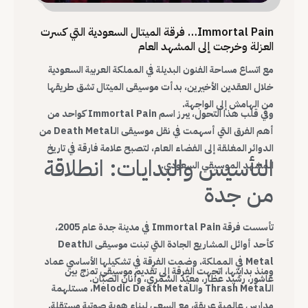
Immortal Pain… فرقة الميتال السعودية التي كسرت
العزلة وخرجت إلى المشهد العام
مع اتساع مساحة الفنون البديلة في المملكة العربية السعودية
خلال العقدين الأخيرين، بدأت موسيقى الميتال تشق طريقها
من الهامش إلى الواجهة.
وفي قلب هذا التحول، يبرز اسم Immortal Pain كواحد من
أهم الفرق التي أسهمت في نقل موسيقى الـDeath Metal من
الدوائر المغلقة إلى الفضاء العام، لتصبح علامة فارقة في تاريخ
التأسيس والبدايات: انطلاقة
المشهد الموسيقي السعودي.
من جدة
تأسست فرقة Immortal Pain في مدينة جدة عام 2005،
كأحد أوائل المشاريع الجادة التي تبنت موسيقى الـDeath
Metal في المملكة. وضمت الفرقة في تشكيلها الأساسي عماد
ومنذ بدايتها، اتجهت الفرقة إلى تقديم موسيقى تمزج بين
عاشور، رشيد عطار، معيّد الشمّري، وأنان الصبّان.
الـThrash Metal والـMelodic Death Metal، مستلهمة
مدارس عالمية عريقة، مع السعي لبناء هوية صوتية مستقلة.