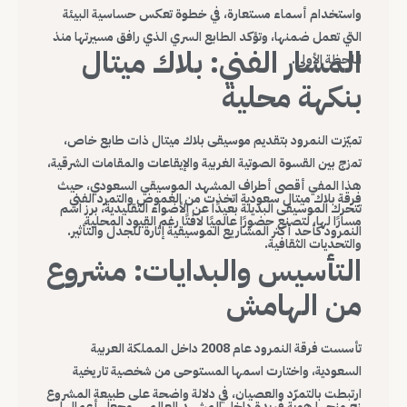
واستخدام أسماء مستعارة، في خطوة تعكس حساسية البيئة
التي تعمل ضمنها، وتؤكد الطابع السري الذي رافق مسيرتها منذ
المسار الفني: بلاك ميتال
اللحظة الأولى.
بنكهة محلية
تميّزت النمرود بتقديم موسيقى بلاك ميتال ذات طابع خاص،
تمزج بين القسوة الصوتية الغربية والإيقاعات والمقامات الشرقية،
هذا المفي أقصى أطراف المشهد الموسيقي السعودي، حيث
فرقة بلاك ميتال سعودية اتخذت من الغموض والتمرد الفني
تتحرك الموسيقى البديلة بعيدًا عن الأضواء التقليدية، برز اسم
مسارًا لها، لتصنع حضورًا عالميًا لافتًا رغم القيود المحلية
النمرود كأحد أكثر المشاريع الموسيقية إثارة للجدل والتأثير.
والتحديات الثقافية.
التأسيس والبدايات: مشروع
من الهامش
تأسست فرقة النمرود عام 2008 داخل المملكة العربية
السعودية، واختارت اسمها المستوحى من شخصية تاريخية
ارتبطت بالتمرّد والعصيان، في دلالة واضحة على طبيعة المشروع
زج منحها هوية فريدة داخل المشهد العالمي، وجعل أعمالها