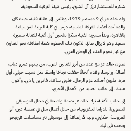
شكره للمستشار تركي آل الشيخ، رئيس هيئة الترفيه السعودية.
ولد خالد عز في 9 ديسمبر 1979، وينتمي إلى عائلة فنية، حيث كان
والده أحد أعضاء الفرقة الماسية، درس في كلية التربية الموسيقية
بالقاهرة، وبدأ مسيرته الفنية مبكرًا بتلحين أول أغنية للفنانة سميرة
سعيد وهو لا يزال طالبًا، لتكون تلك الخطوة نقطة انطلاقه نحو التعاون
مع كبار نجوم الغناء في الوطن العربي.
تعاون خالد عز مع عدد من أبرز الفنانين العرب، من بينهم عمرو دياب،
أصالة، وإليسا، وقدم ألحانًا حققت نجاحًا واسعًا مثل نسيت حياتي، أول
مرة، مليون أحبك، عزم الرجال، خليني ساكتة، قادرين يا دني، وأهون
عليك، إلى جانب العديد من الأعمال الأخرى.
إلى جانب الأغنية، ترك خالد عز بصمة واضحة في مجال الموسيقى
التصويرية للدراما التلفزيونية، من خلال أعمال مثل في غمضة عين، أبو
العروسة، حكايتي، وليه لأ، إضافة إلى موسيقى تتر مسلسلات فيرتيجو
ونحب تاني ليه.