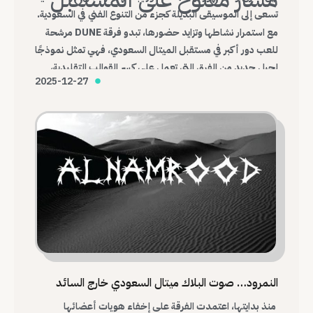
تسعى إلى الموسيقى البديلة كجزء من التنوع الفني في السعودية.
مع استمرار نشاطها وتزايد حضورها، تبدو فرقة DUNE مرشحة
للعب دور أكبر في مستقبل الميتال السعودي، فهي تمثل نموذجًا
لجيل جديد من الفرق التي تعمل على كسر القوالب التقليدية،
2025-12-27
وبناء هوية موسيقية محلية قادرة على التواصل مع العالم.
النمرود… صوت البلاك ميتال السعودي خارج السائد
منذ بدايتها، اعتمدت الفرقة على إخفاء هويات أعضائها