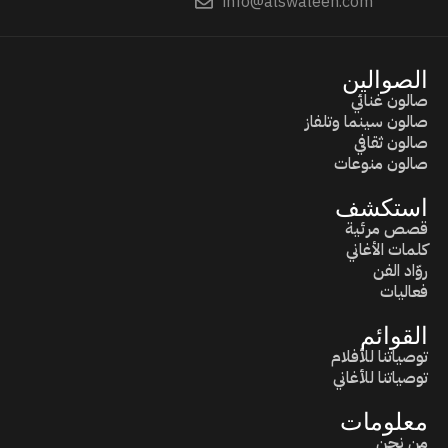
info@alswaleen.com
الصوالين
صالون غنائي
صالون سينما وتلفاز
صالون ثقافي
صالون منوعات
استكشف
قصص مرئية
كلمات الأغاني
روّاد الفن
فعاليات
القوائم
توصياتنا للأفلام
توصياتنا للأغاني
معلومات
من نحن