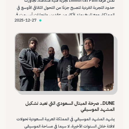
تمثل فرقة Immortal Pain تجربة فنية متكاملة، تجاوزت
حدود التجربة الفردية لتصبح جزءًا من التحول الثقافي الأوسع في
المملكة، ومع تاريخ يمتد لأكثر من عقدين، وإنجازات أسهمت في
2025-12-27
تغيير شكل المشهد، تظل Immortal Pain واحدة من أهم
الفرق التي أرست قواعد الميتال السعودي الحديث.
DUNE.. صرخة الميتال السعودي التي تعيد تشكيل
المشهد الموسيقي
يشهد المشهد الموسيقي في المملكة العربية السعودية تحولات
لافتة خلال السنوات الأخيرة، لا سيما في مساحة الموسيقى