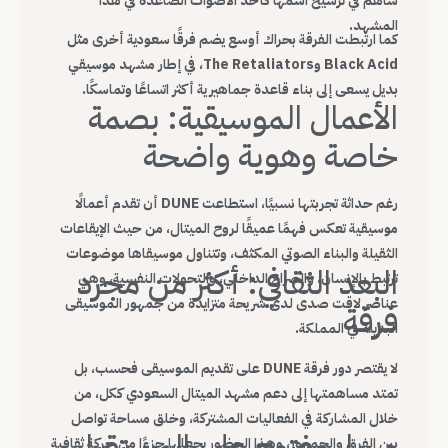
ساهم في ترسيخ اسمها كأحد الأصوات الصاعدة في هذا
المشهد.
كما ارتبطت الفرقة بحراك أوسع يضم فرقًا سعودية أخرى مثل
Black Acid وThe Retaliators، في إطار مشهد موسيقي
بديل يسعى إلى بناء قاعدة جماهيرية أكثر اتساعًا وتماسكًا.
الأعمال الموسيقية: بصمة
خاصة وهوية واضحة
رغم حداثة تجربتها نسبيًا، استطاعت DUNE أن تقدم أعمالًا
موسيقية تعكس فهمًا عميقًا لروح الميتال، من حيث الإيقاعات
الثقيلة والبناء الصوتي المكثف، وتتناول موسيقاها موضوعات
البعد الثقافي: أكثر من مجرد
ترتبط بالإنسان، والصراع الداخلي، والتحولات النفسية، وهي
عناصر لاقت صدى لدى شريحة متزايدة من جمهور الموسيقى
فرقة
البديلة في المملكة.
لا يقتصر دور فرقة DUNE على تقديم الموسيقى فحسب، بل
تمتد مساهمتها إلى دعم مشهد الميتال السعودي ككل، من
خلال المشاركة في الفعاليات المشتركة، وخلق مساحة تواصل
مسار مفتوح على المستقبل
بين الفرق والجمهور، وهذا الحضور يجعلها جزءًا من حركة ثقافية