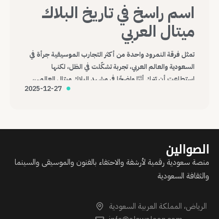
اسم راسخ في تاريخ البلاك
ميتال العربي
تمثل فرقة النمرود واحدة من أكثر التجارب الموسيقية جرأة في
السعودية والعالم العربي، تجربة تشكّلت في الظل، لكنها
استطاعت أن تترك أثرًا واضحًا في مشهد البلاك ميتال العالمي،
2025-12-27
وتؤكد أن الموسيقى، مهما كانت هامشية أو صادمة، قادرة على
عبور الحدود وصناعة حضورها الخاص.
الصوالين
منصة سعودية رقمية لأرشفة والاحتفاء بالفنون والموسيقى والسينما
والثقافة السعودية
الرياض، المملكة العربية السعودية