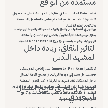
مستمدة من الواقع
تعتمد Immortal Pain في مقاربتها الموسيقية على بناء صوتي
كثيف وإيقاعات حادة، مع اهتمام خاص بالتفاصيل السمعية
والتكوين العام للأغنية.
ويظهر في أعمالها تأثر واضح بالبيئة المحيطة والحياة اليومية، ما
يمنح موسيقاها طابعًا تعبيريًا يعكس توتر الإنسان وأسئلته
الوجودية، وهو ما ينسجم مع روح الـDeath Metal عالميًا.
التأثير الثقافي: ريادة داخل
المشهد البديل
لا تقتصر أهمية Immortal Pain على إنتاجها الموسيقي
فحسب، بل تمتد إلى دورها الريادي في ترسيخ ثقافة الميتال
داخل المملكة، فقد أسهمت الفرقة في كسر الصور النمطية
مسار راسخ في تاريخ الميتال
المرتبطة بهذا النوع الموسيقي، وفتحت المجال أمام فرق أخرى
للظهور في فعاليات عامة، ما جعلها مرجعًا أساسيًا في تاريخ
السعودي
الموسيقى البديلة السعودية.