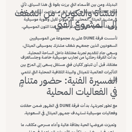
البديلة، ومن بين الأسماء التي برزت بقوة في هذا السياق، تأتي
النشأة والتكوين: من الشغف
فرقة DUNE كواحدة من الفرق التي استطاعت أن تفرض نفسها
في مشهد الميتال المحلي، عبر صوت ثقيل وهوية موسيقية
إلى المشروع الفني
واضحة، جعلتها محط اهتمام جمهور هذا اللون الموسيقي.
تأسست فرقة DUNE على يد مجموعة من الموسيقيين
السعوديين الذين جمعهم شغف مشترك بموسيقى الميتال،
وسعي جاد لتقديم تجربة مختلفة داخل الساحة المحلية.
بدأت الفرقة رحلتها من تجارب موسيقية خاصة وجلساتعزف
مغلقة، قبل أن تتبلور ككيان فني مستقل يسعى إلى المزج بين
التأثيرات العالمية للميتال والبيئة الثقافية المحلية التي تنتمي
المسيرة الفنية: حضور متنامٍ
إليها.
في الفعاليات المحلية
مع تطور تجربتها، بدأت فرقة DUNE في الظهور ضمن حفلات
وفعاليات موسيقية تستهدف جمهور الميتال في السعودية.
وتميزت عروضها الحية بطاقة عالية وأداء مسرحي مكثف، ما