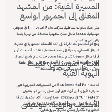
المسيرة الفنية: من المشهد
المغلق إلى الجمهور الواسع
على مدار سنوات نشاطها، شاركت Immortal Pain في عروض
موسيقية متعددة داخل مدن سعودية مختلفة، من بينها جدة
والرياض والدمام.
ومع الوقت، تحولت الفرقة إلى أحد الأسماء المحورية في مشهد
الميتال المحلي، وصولًا إلى محطة مفصلية عندما أصبحت أول
فرقة ميتال سعودية تقدم عرضًا ضمن حدث عام واسع النطاق
الإنتاج الموسيقي: تثبيت
خلال Comic Con Arabia في جدة، وهو ظهور شكّل نقطة
تحول تاريخية للموسيقى الثقيلة في المملكة.
الهوية الفنية
قدمت Immortal Pain عددًا من التسجيلات التجريبية عبر
سنواتها الأولى، قبل أن تطلق أول عمل رسمي لها بعنوان
“Unhealed” في مايو 2022، هذا الإصدار أكد استمرار الفرقة
الأسلوب والرؤية: موسيقى
في مسارها الفني، ورسّخ حضورها كفرقة نشطة قادرة على
التطور والاستمرار ضمن مشهد سريع التغير.