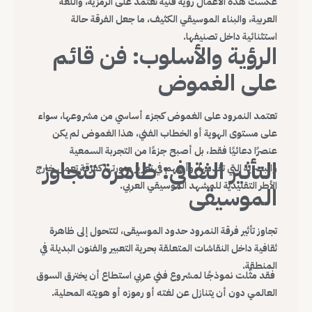
عكست هذه الأعمال رؤية فنية تعتمد على الرمزية، واللغة
العربية، والبناء الموسيقي الكثيف، ما جعل الفرقة حالة
استثنائية داخل تصنيفها.
الرؤية والأسلوب: فن قائم
على الغموض
تعتمد النمرود على الغموض كجزء أساسي من مشروعها، سواء
على مستوى الهوية أو الخطاب الفني، هذا الغموض لم يكن
عنصرًا دعائيًا فقط، بل أصبح جزءًا من التجربة السمعية
التأثير الثقافي: ظاهرة تتجاوز
والبصرية التي تقدمها، وأسهم في تعزيز صورتها كفرقة تعمل خارج
الأطر التقليدية للمشهد الموسيقي العربي.
الموسيقى
تجاوز تأثير فرقة النمرود حدود الموسيقى، لتتحول إلى ظاهرة
ثقافية داخل النقاشات المتعلقة بحرية التعبير والفنون البديلة في
المنطقة.
فقد مثّلت نموذجًا لمشروع فني عربي استطاع أن يخترق السوق
العالمي دون أن يتنازل عن لغته أو رموزه أو هويته المحلية.