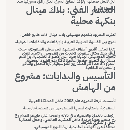
التي تعمل ضمنها، وتؤكد الطابع السري الذي رافق مسيرتها منذ
المسار الفني: بلاك ميتال
اللحظة الأولى.
بنكهة محلية
تميّزت النمرود بتقديم موسيقى بلاك ميتال ذات طابع خاص،
تمزج بين القسوة الصوتية الغربية والإيقاعات والمقامات الشرقية،
هذا المفي أقصى أطراف المشهد الموسيقي السعودي، حيث
فرقة بلاك ميتال سعودية اتخذت من الغموض والتمرد الفني
تتحرك الموسيقى البديلة بعيدًا عن الأضواء التقليدية، برز اسم
مسارًا لها، لتصنع حضورًا عالميًا لافتًا رغم القيود المحلية
النمرود كأحد أكثر المشاريع الموسيقية إثارة للجدل والتأثير.
والتحديات الثقافية.
التأسيس والبدايات: مشروع
من الهامش
تأسست فرقة النمرود عام 2008 داخل المملكة العربية
السعودية، واختارت اسمها المستوحى من شخصية تاريخية
ارتبطت بالتمرّد والعصيان، في دلالة واضحة على طبيعة المشروع
زج منحها هوية فريدة داخل المشهد العالمي، وجعل أعمالها
الفني والفكري للفرقة.
مختلفة عن القوالب التقليدية لهذا النوع الموسيقي.