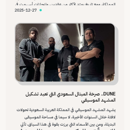
المملكة، ومع تاريخ يمتد لأكثر من عقدين، وإنجازات أسهمت في
2025-12-27
تغيير شكل المشهد، تظل Immortal Pain واحدة من أهم
الفرق التي أرست قواعد الميتال السعودي الحديث.
DUNE.. صرخة الميتال السعودي التي تعيد تشكيل
المشهد الموسيقي
يشهد المشهد الموسيقي في المملكة العربية السعودية تحولات
لافتة خلال السنوات الأخيرة، لا سيما في مساحة الموسيقى
البديلة، ومن بين الأسماء التي برزت بقوة في هذا السياق، تأتي