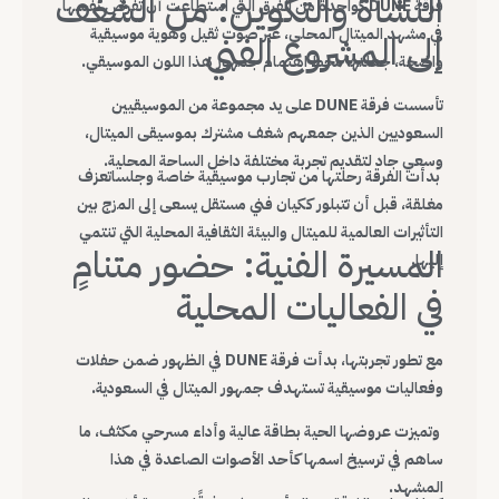
النشأة والتكوين: من الشغف
فرقة DUNE كواحدة من الفرق التي استطاعت أن تفرض نفسها
في مشهد الميتال المحلي، عبر صوت ثقيل وهوية موسيقية
إلى المشروع الفني
واضحة، جعلتها محط اهتمام جمهور هذا اللون الموسيقي.
تأسست فرقة DUNE على يد مجموعة من الموسيقيين
السعوديين الذين جمعهم شغف مشترك بموسيقى الميتال،
وسعي جاد لتقديم تجربة مختلفة داخل الساحة المحلية.
بدأت الفرقة رحلتها من تجارب موسيقية خاصة وجلساتعزف
مغلقة، قبل أن تتبلور ككيان فني مستقل يسعى إلى المزج بين
التأثيرات العالمية للميتال والبيئة الثقافية المحلية التي تنتمي
المسيرة الفنية: حضور متنامٍ
إليها.
في الفعاليات المحلية
مع تطور تجربتها، بدأت فرقة DUNE في الظهور ضمن حفلات
وفعاليات موسيقية تستهدف جمهور الميتال في السعودية.
وتميزت عروضها الحية بطاقة عالية وأداء مسرحي مكثف، ما
ساهم في ترسيخ اسمها كأحد الأصوات الصاعدة في هذا
المشهد.