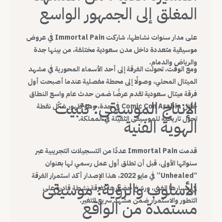
المغلق إلى الجمهور الواسع
على مدار سنوات نشاطها، شاركت Immortal Pain في عروض
موسيقية متعددة داخل مدن سعودية مختلفة، من بينها جدة
والرياض والدمام.
ومع الوقت، تحولت الفرقة إلى أحد الأسماء المحورية في مشهد
الميتال المحلي، وصولًا إلى محطة مفصلية عندما أصبحت أول
فرقة ميتال سعودية تقدم عرضًا ضمن حدث عام واسع النطاق
الإنتاج الموسيقي: تثبيت
خلال Comic Con Arabia في جدة، وهو ظهور شكّل نقطة
تحول تاريخية للموسيقى الثقيلة في المملكة.
الهوية الفنية
قدمت Immortal Pain عددًا من التسجيلات التجريبية عبر
سنواتها الأولى، قبل أن تطلق أول عمل رسمي لها بعنوان
“Unhealed” في مايو 2022، هذا الإصدار أكد استمرار الفرقة
الأسلوب والرؤية: موسيقى
في مسارها الفني، ورسّخ حضورها كفرقة نشطة قادرة على
التطور والاستمرار ضمن مشهد سريع التغير.
مستمدة من الواقع