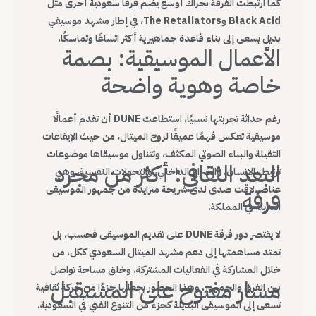
كما ارتبطت الفرقة بحراك أوسع يضم فرقًا سعودية أخرى مثل
Black Acid وThe Retaliators، في إطار مشهد موسيقي
بديل يسعى إلى بناء قاعدة جماهيرية أكثر اتساعًا وتماسكًا.
الأعمال الموسيقية: بصمة
خاصة وهوية واضحة
رغم حداثة تجربتها نسبيًا، استطاعت DUNE أن تقدم أعمالًا
موسيقية تعكس فهمًا عميقًا لروح الميتال، من حيث الإيقاعات
الثقيلة والبناء الصوتي المكثف، وتتناول موسيقاها موضوعات
البعد الثقافي: أكثر من مجرد
ترتبط بالإنسان، والصراع الداخلي، والتحولات النفسية، وهي
عناصر لاقت صدى لدى شريحة متزايدة من جمهور الموسيقى
فرقة
البديلة في المملكة.
لا يقتصر دور فرقة DUNE على تقديم الموسيقى فحسب، بل
تمتد مساهمتها إلى دعم مشهد الميتال السعودي ككل، من
خلال المشاركة في الفعاليات المشتركة، وخلق مساحة تواصل
مسار مفتوح على المستقبل
بين الفرق والجمهور، وهذا الحضور يجعلها جزءًا من حركة ثقافية
تسعى إلى الموسيقى البديلة كجزء من التنوع الفني في السعودية.