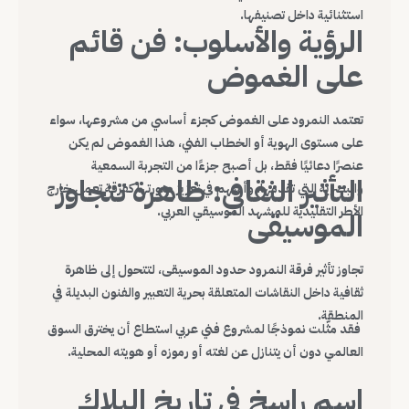
استثنائية داخل تصنيفها.
الرؤية والأسلوب: فن قائم
على الغموض
تعتمد النمرود على الغموض كجزء أساسي من مشروعها، سواء
على مستوى الهوية أو الخطاب الفني، هذا الغموض لم يكن
عنصرًا دعائيًا فقط، بل أصبح جزءًا من التجربة السمعية
التأثير الثقافي: ظاهرة تتجاوز
والبصرية التي تقدمها، وأسهم في تعزيز صورتها كفرقة تعمل خارج
الأطر التقليدية للمشهد الموسيقي العربي.
الموسيقى
تجاوز تأثير فرقة النمرود حدود الموسيقى، لتتحول إلى ظاهرة
ثقافية داخل النقاشات المتعلقة بحرية التعبير والفنون البديلة في
المنطقة.
فقد مثّلت نموذجًا لمشروع فني عربي استطاع أن يخترق السوق
العالمي دون أن يتنازل عن لغته أو رموزه أو هويته المحلية.
اسم راسخ في تاريخ البلاك