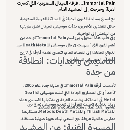
Immortal Pain… فرقة الميتال السعودية التي كسرت
العزلة وخرجت إلى المشهد العام
مع اتساع مساحة الفنون البديلة في المملكة العربية السعودية
خلال العقدين الأخيرين، بدأت موسيقى الميتال تشق طريقها
من الهامش إلى الواجهة.
وفي قلب هذا التحول، يبرز اسم Immortal Pain كواحد من
أهم الفرق التي أسهمت في نقل موسيقى الـDeath Metal من
الدوائر المغلقة إلى الفضاء العام، لتصبح علامة فارقة في تاريخ
التأسيس والبدايات: انطلاقة
المشهد الموسيقي السعودي.
من جدة
تأسست فرقة Immortal Pain في مدينة جدة عام 2005،
كأحد أوائل المشاريع الجادة التي تبنت موسيقى الـDeath
Metal في المملكة. وضمت الفرقة في تشكيلها الأساسي عماد
ومنذ بدايتها، اتجهت الفرقة إلى تقديم موسيقى تمزج بين
عاشور، رشيد عطار، معيّد الشمّري، وأنان الصبّان.
الـThrash Metal والـMelodic Death Metal، مستلهمة
مدارس عالمية عريقة، مع السعي لبناء هوية صوتية مستقلة.
المسيرة الفنية: من المشهد