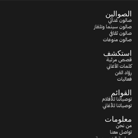
الصوالين
صالون غنائي
صالون سينما وتلفاز
صالون ثقافي
صالون منوعات
استكشف
قصص مرئية
كلمات الأغاني
روّاد الفن
فعاليات
القوائم
توصياتنا للأفلام
توصياتنا للأغاني
معلومات
من نحن
تواصل معنا