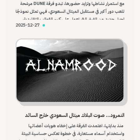
مع استمرار نشاطها وتزايد حضورها، تبدو فرقة DUNE مرشحة
للعب دور أكبر في مستقبل الميتال السعودي، فهي تمثل نموذجًا
لجيل جديد من الفرق التي تعمل على كسر القوالب التقليدية،
2025-12-27
وبناء هوية موسيقية محلية قادرة على التواصل مع العالم.
النمرود… صوت البلاك ميتال السعودي خارج السائد
منذ بدايتها، اعتمدت الفرقة على إخفاء هويات أعضائها
واستخدام أسماء مستعارة، في خطوة تعكس حساسية البيئة