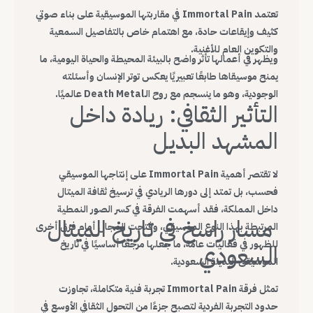
تعتمد Immortal Pain في مقاربتها الموسيقية على بناء صوتي
كثيف وإيقاعات حادة، مع اهتمام خاص بالتفاصيل السمعية
والتكوين العام للأغنية.
ويظهر في أعمالها تأثر واضح بالبيئة المحيطة والحياة اليومية، ما
يمنح موسيقاها طابعًا تعبيريًا يعكس توتر الإنسان وأسئلته
الوجودية، وهو ما ينسجم مع روح الـDeath Metal عالميًا.
التأثير الثقافي: ريادة داخل
المشهد البديل
لا تقتصر أهمية Immortal Pain على إنتاجها الموسيقي
فحسب، بل تمتد إلى دورها الريادي في ترسيخ ثقافة الميتال
داخل المملكة، فقد أسهمت الفرقة في كسر الصور النمطية
مسار راسخ في تاريخ الميتال
المرتبطة بهذا النوع الموسيقي، وفتحت المجال أمام فرق أخرى
للظهور في فعاليات عامة، ما جعلها مرجعًا أساسيًا في تاريخ
السعودي
الموسيقى البديلة السعودية.
تمثل فرقة Immortal Pain تجربة فنية متكاملة، تجاوزت
حدود التجربة الفردية لتصبح جزءًا من التحول الثقافي الأوسع في