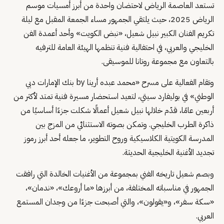
تستعد العاصمة الرياض لاحتضان واحدة من أبرز أمسيات موسم
الرياض 2025، حيث يلتقي الجمهور مساء الجمعة المقبل مع ليلة
تكريم الفنان الكبير نبيل شعيل، «نبض الكويت» وأحد أعمدة الفن
الخليجي والعربي، في احتفالية فنية تنظمها الهيئة العامة للترفيه
بالتعاون مع مجموعة روتانا للموسيقى.
وتقام الفعالية على مسرح «محمد عبده أرينا by بنك الإمارات دبي
الوطني» في بوليفارد سيتي، لتعيد استحضار مسيرة فنية تمتد لأكثر من
أربعين عامًا، قدّم خلالها نبيل شعيل أعمالًا شكلت جزءًا أساسيًا من
ذاكرة الطرب الخليجي. وتمكن بصوته الاستثنائي من المزج بين
المدرسة الكويتية الكلاسيكية وروح التطوير، ما جعله أحد أبرز رموز
تجديد الأغنية الخليجية الحديثة.
وبصم شعيل تاريخه الفني بمجموعة من الأغنيات الخالدة التي رافقت
الجمهور في مناسباته المختلفة، من أبرزها «ما أروعك»، «ندمان»،
«سكة سفر»، و«يقولون»، والتي أصبحت جزءًا من وجدان المستمع
العربي.