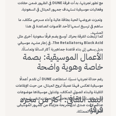
مع تطور تجربتها، بدأت فرقة DUNE في الظهور ضمن حفلات
وفعاليات موسيقية تستهدف جمهور الميتال في السعودية.
وتميزت عروضها الحية بطاقة عالية وأداء مسرحي مكثف، ما
ساهم في ترسيخ اسمها كأحد الأصوات الصاعدة في هذا
المشهد.
كما ارتبطت الفرقة بحراك أوسع يضم فرقًا سعودية أخرى مثل
Black Acid وThe Retaliators، في إطار مشهد موسيقي
بديل يسعى إلى بناء قاعدة جماهيرية أكثر اتساعًا وتماسكًا.
الأعمال الموسيقية: بصمة
خاصة وهوية واضحة
رغم حداثة تجربتها نسبيًا، استطاعت DUNE أن تقدم أعمالًا
موسيقية تعكس فهمًا عميقًا لروح الميتال، من حيث الإيقاعات
الثقيلة والبناء الصوتي المكثف، وتتناول موسيقاها موضوعات
البعد الثقافي: أكثر من مجرد
ترتبط بالإنسان، والصراع الداخلي، والتحولات النفسية، وهي
عناصر لاقت صدى لدى شريحة متزايدة من جمهور الموسيقى
فرقة
البديلة في المملكة.