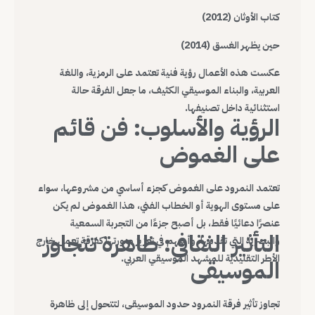
كتاب الأوثان (2012)
حين يظهر الغسق (2014)
عكست هذه الأعمال رؤية فنية تعتمد على الرمزية، واللغة
العربية، والبناء الموسيقي الكثيف، ما جعل الفرقة حالة
استثنائية داخل تصنيفها.
الرؤية والأسلوب: فن قائم
على الغموض
تعتمد النمرود على الغموض كجزء أساسي من مشروعها، سواء
على مستوى الهوية أو الخطاب الفني، هذا الغموض لم يكن
عنصرًا دعائيًا فقط، بل أصبح جزءًا من التجربة السمعية
التأثير الثقافي: ظاهرة تتجاوز
والبصرية التي تقدمها، وأسهم في تعزيز صورتها كفرقة تعمل خارج
الأطر التقليدية للمشهد الموسيقي العربي.
الموسيقى
تجاوز تأثير فرقة النمرود حدود الموسيقى، لتتحول إلى ظاهرة