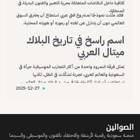
ثقافية داخل النقاشات المتعلقة بحرية التعبير والفنون البديلة في
المنطقة.
فقد مثّلت نموذجًا لمشروع فني عربي استطاع أن يخترق السوق
العالمي دون أن يتنازل عن لغته أو رموزه أو هويته المحلية.
اسم راسخ في تاريخ البلاك
ميتال العربي
تمثل فرقة النمرود واحدة من أكثر التجارب الموسيقية جرأة في
السعودية والعالم العربي، تجربة تشكّلت في الظل، لكنها
استطاعت أن تترك أثرًا واضحًا في مشهد البلاك ميتال العالمي،
2025-12-27
وتؤكد أن الموسيقى، مهما كانت هامشية أو صادمة، قادرة على
عبور الحدود وصناعة حضورها الخاص.
الصوالين
منصة سعودية رقمية لأرشفة والاحتفاء بالفنون والموسيقى والسينما