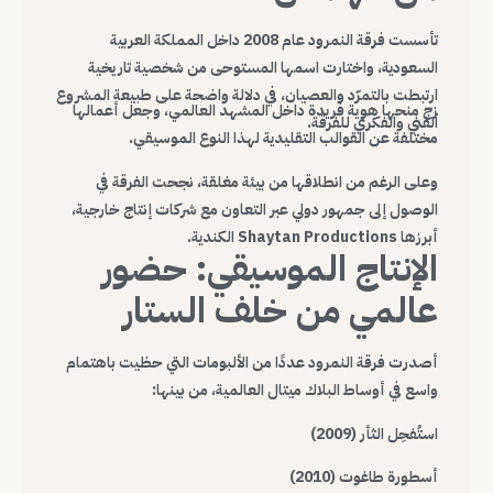
تأسست فرقة النمرود عام 2008 داخل المملكة العربية
السعودية، واختارت اسمها المستوحى من شخصية تاريخية
ارتبطت بالتمرّد والعصيان، في دلالة واضحة على طبيعة المشروع
زج منحها هوية فريدة داخل المشهد العالمي، وجعل أعمالها
الفني والفكري للفرقة.
مختلفة عن القوالب التقليدية لهذا النوع الموسيقي.
وعلى الرغم من انطلاقها من بيئة مغلقة، نجحت الفرقة في
الوصول إلى جمهور دولي عبر التعاون مع شركات إنتاج خارجية،
أبرزها Shaytan Productions الكندية.
الإنتاج الموسيقي: حضور
عالمي من خلف الستار
أصدرت فرقة النمرود عددًا من الألبومات التي حظيت باهتمام
واسع في أوساط البلاك ميتال العالمية، من بينها:
استُفحِل الثأر (2009)
أسطورة طاغوت (2010)