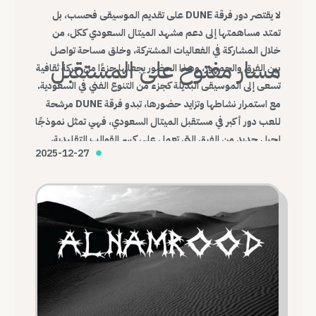
لا يقتصر دور فرقة DUNE على تقديم الموسيقى فحسب، بل
تمتد مساهمتها إلى دعم مشهد الميتال السعودي ككل، من
خلال المشاركة في الفعاليات المشتركة، وخلق مساحة تواصل
مسار مفتوح على المستقبل
بين الفرق والجمهور، وهذا الحضور يجعلها جزءًا من حركة ثقافية
تسعى إلى الموسيقى البديلة كجزء من التنوع الفني في السعودية.
مع استمرار نشاطها وتزايد حضورها، تبدو فرقة DUNE مرشحة
للعب دور أكبر في مستقبل الميتال السعودي، فهي تمثل نموذجًا
لجيل جديد من الفرق التي تعمل على كسر القوالب التقليدية،
2025-12-27
وبناء هوية موسيقية محلية قادرة على التواصل مع العالم.