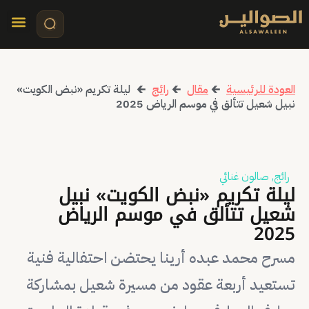
تواصل معنا
قصص مرئي
كلمات الأ
العودة للرئيسية
🡰
مقال
🡰
رائج
🡰
ليلة تكريم «نبض الكويت»
نبيل شعيل تتألق في موسم الرياض 2025
رائج
,
صالون غنائي
ليلة تكريم «نبض الكويت» نبيل
شعيل تتألق في موسم الرياض
2025
مسرح محمد عبده أرينا يحتضن احتفالية فنية
تستعيد أربعة عقود من مسيرة شعيل بمشاركة