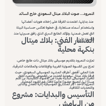
النمرود… صوت البلاك ميتال السعودي خارج السائد
منذ بدايتها، اعتمدت الفرقة على إخفاء هويات أعضائها
واستخدام أسماء مستعارة، في خطوة تعكس حساسية البيئة
التي تعمل ضمنها، وتؤكد الطابع السري الذي رافق مسيرتها منذ
المسار الفني: بلاك ميتال
اللحظة الأولى.
بنكهة محلية
تميّزت النمرود بتقديم موسيقى بلاك ميتال ذات طابع خاص،
تمزج بين القسوة الصوتية الغربية والإيقاعات والمقامات الشرقية،
هذا المفي أقصى أطراف المشهد الموسيقي السعودي، حيث
فرقة بلاك ميتال سعودية اتخذت من الغموض والتمرد الفني
تتحرك الموسيقى البديلة بعيدًا عن الأضواء التقليدية، برز اسم
مسارًا لها، لتصنع حضورًا عالميًا لافتًا رغم القيود المحلية
النمرود كأحد أكثر المشاريع الموسيقية إثارة للجدل والتأثير.
والتحديات الثقافية.
التأسيس والبدايات: مشروع
من الهامش