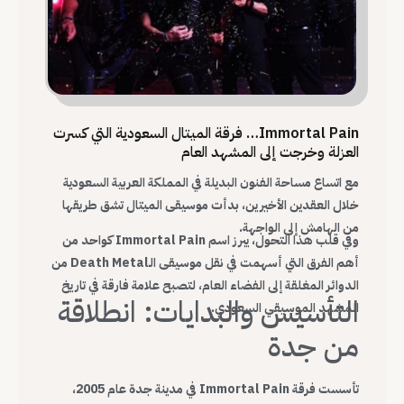
Immortal Pain… فرقة الميتال السعودية التي كسرت
العزلة وخرجت إلى المشهد العام
مع اتساع مساحة الفنون البديلة في المملكة العربية السعودية
خلال العقدين الأخيرين، بدأت موسيقى الميتال تشق طريقها
من الهامش إلى الواجهة.
وفي قلب هذا التحول، يبرز اسم Immortal Pain كواحد من
أهم الفرق التي أسهمت في نقل موسيقى الـDeath Metal من
الدوائر المغلقة إلى الفضاء العام، لتصبح علامة فارقة في تاريخ
التأسيس والبدايات: انطلاقة
المشهد الموسيقي السعودي.
من جدة
تأسست فرقة Immortal Pain في مدينة جدة عام 2005،