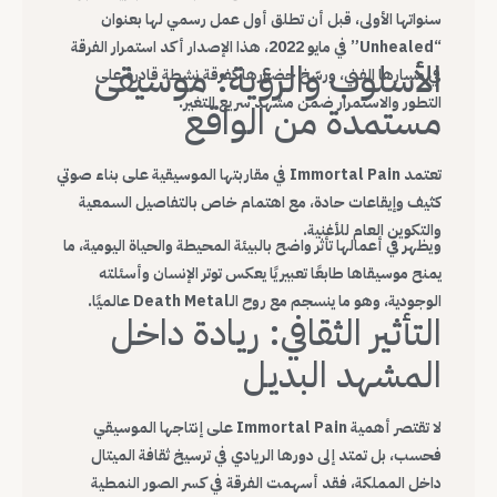
سنواتها الأولى، قبل أن تطلق أول عمل رسمي لها بعنوان
“Unhealed” في مايو 2022، هذا الإصدار أكد استمرار الفرقة
الأسلوب والرؤية: موسيقى
في مسارها الفني، ورسّخ حضورها كفرقة نشطة قادرة على
التطور والاستمرار ضمن مشهد سريع التغير.
مستمدة من الواقع
تعتمد Immortal Pain في مقاربتها الموسيقية على بناء صوتي
كثيف وإيقاعات حادة، مع اهتمام خاص بالتفاصيل السمعية
والتكوين العام للأغنية.
ويظهر في أعمالها تأثر واضح بالبيئة المحيطة والحياة اليومية، ما
يمنح موسيقاها طابعًا تعبيريًا يعكس توتر الإنسان وأسئلته
الوجودية، وهو ما ينسجم مع روح الـDeath Metal عالميًا.
التأثير الثقافي: ريادة داخل
المشهد البديل
لا تقتصر أهمية Immortal Pain على إنتاجها الموسيقي
فحسب، بل تمتد إلى دورها الريادي في ترسيخ ثقافة الميتال
داخل المملكة، فقد أسهمت الفرقة في كسر الصور النمطية