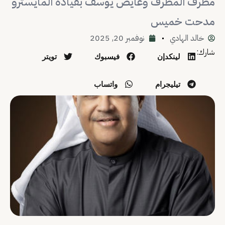
مطرف المطرف وعايض يوسف بقيادة المايسترو
مدحت خميس
خالد الهادي
نوفمبر 20, 2025
شارك:
لينكدإن
فيسبوك
تويتر
تيليجرام
واتساب