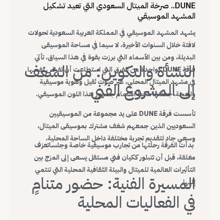
DUNE.. صرخة الميتال السعودي التي تعيد تشكيل
المشهد الموسيقي
يشهد المشهد الموسيقي في المملكة العربية السعودية تحولات
لافتة خلال السنوات الأخيرة، لا سيما في مساحة الموسيقى
البديلة، ومن بين الأسماء التي برزت بقوة في هذا السياق، تأتي
النشأة والتكوين: من الشغف
فرقة DUNE كواحدة من الفرق التي استطاعت أن تفرض نفسها
في مشهد الميتال المحلي، عبر صوت ثقيل وهوية موسيقية
إلى المشروع الفني
واضحة، جعلتها محط اهتمام جمهور هذا اللون الموسيقي.
تأسست فرقة DUNE على يد مجموعة من الموسيقيين
السعوديين الذين جمعهم شغف مشترك بموسيقى الميتال،
وسعي جاد لتقديم تجربة مختلفة داخل الساحة المحلية.
بدأت الفرقة رحلتها من تجارب موسيقية خاصة وجلساتعزف
مغلقة، قبل أن تتبلور ككيان فني مستقل يسعى إلى المزج بين
التأثيرات العالمية للميتال والبيئة الثقافية المحلية التي تنتمي
المسيرة الفنية: حضور متنامٍ
إليها.
في الفعاليات المحلية