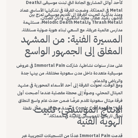
كأحد أوائل المشاريع الجادة التي تبنت موسيقى الـDeath
Metal في المملكة. وضمت الفرقة في تشكيلها الأساسي عماد
ومنذ بدايتها، اتجهت الفرقة إلى تقديم موسيقى تمزج بين
عاشور، رشيد عطار، معيّد الشمّري، وأنان الصبّان.
الـThrash Metal والـMelodic Death Metal، مستلهمة
مدارس عالمية عريقة، مع السعي لبناء هوية صوتية مستقلة.
المسيرة الفنية: من المشهد
المغلق إلى الجمهور الواسع
على مدار سنوات نشاطها، شاركت Immortal Pain في عروض
موسيقية متعددة داخل مدن سعودية مختلفة، من بينها جدة
والرياض والدمام.
ومع الوقت، تحولت الفرقة إلى أحد الأسماء المحورية في مشهد
الميتال المحلي، وصولًا إلى محطة مفصلية عندما أصبحت أول
فرقة ميتال سعودية تقدم عرضًا ضمن حدث عام واسع النطاق
الإنتاج الموسيقي: تثبيت
خلال Comic Con Arabia في جدة، وهو ظهور شكّل نقطة
تحول تاريخية للموسيقى الثقيلة في المملكة.
الهوية الفنية
قدمت Immortal Pain عددًا من التسجيلات التجريبية عبر