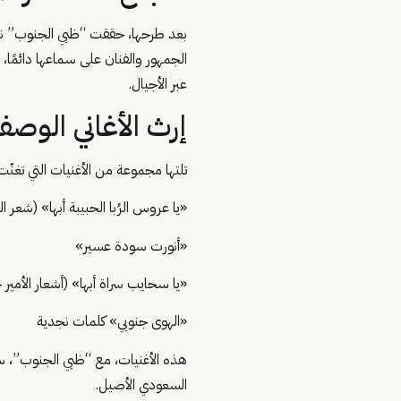
بعد طرحها، حققت “ظبي الجنوب” نجاح
الجمهور والفنان على سماعها دائمً
عبر الأجيال.
إرث الأغاني الوصف
تلتها مجموعة من الأغنيات التي تغنّت 
«يا عروس الرُبا الحبيبة أبها» (شعر
«أنورت سودة عسير»
«يا سحايب سراة أبها» (أشعار الأمير 
«الهوى جنوبي» كلمات نجدية
هذه الأغنيات، مع “ظبي الجنوب”، 
السعودي الأصيل.