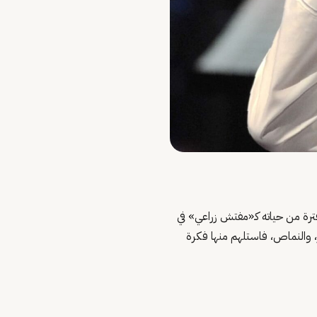
فترة من حياته كـ«مفتش زراعي» في
ر، والنماص، فاستلهم منها فكرة