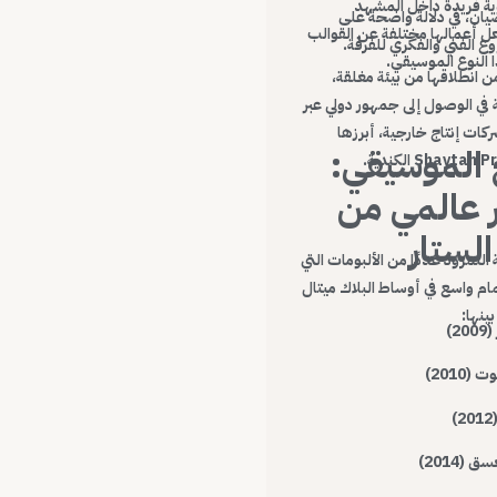
ية فريدة داخل المشهد
صيان، في دلالة واضحة على
ل أعمالها مختلفة عن القوالب
ع الفني والفكري للفرقة.
ا النوع الموسيقي.
ن انطلاقها من بيئة مغلقة،
في الوصول إلى جمهور دولي عبر
كات إنتاج خارجية، أبرزها
ج الموسيقي:
Shayt الكندية.
عالمي من
لستار
لنمرود عددًا من الألبومات التي
 واسع في أوساط البلاك ميتال
ينها:
2)
2010)
)
(2014)