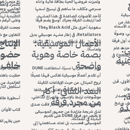
وتميزت عروضها الحية بطاقة عالية وأداء
زج منحها هو
بالتمرّد والع
مسرحي مكثف، ما ساهم في ترسيخ اسمها
العالمي، وجع
طبيعة المشرو
 موسيقية
كأحد الأصوات الصاعدة في هذا المشهد.
التقليدية لهذ
كما ارتبطت الفرقة بحراك أوسع يضم فرقًا
وعلى الرغم م
فة، من
د الأسماء
سعودية أخرى مثل Black Acid وThe
نجحت الفرقة 
ي، وصولًا
Retaliators، في إطار مشهد موسيقي بديل
التعاون مع شر
الأعمال الموسيقية:
الإنتا
 أول فرقة
يسعى إلى بناء قاعدة جماهيرية أكثر اتساعًا
an Productions
ي:
 حدث عام
وتماسكًا.
بصمة خاصة وهوية
حضور 
واسع النطاق خلال Comic Con Arabia في
نية
واضحة
خلف ا
تاريخية
رغم حداثة تجربتها نسبيًا، استطاعت DUNE
أصدرت فرقة ا
دًا من
أن تقدم أعمالًا موسيقية تعكس فهمًا عميقًا
حظيت باهتمام
لأولى، قبل
لروح الميتال، من حيث الإيقاعات الثقيلة
العالمية، من ب
استُفحِل الثأر (009
البعد الثقافي: أكثر
وان
والبناء الصوتي المكثف، وتتناول موسيقاها
:
ي مايو 2022، هذا الإصدار
موضوعات ترتبط بالإنسان، والصراع الداخلي،
من مجرد فرقة
أسطورة طاغوت (
ني، ورسّخ
دة
والتحولات النفسية، وهي عناصر لاقت صدى
كتاب الأوثان (2012
التطور
لدى شريحة متزايدة من جمهور الموسيقى
لا يقتصر دور فرقة DUNE على تقديم
ير.
البديلة في المملكة.
حين يظهر الغسق 
ي مقاربتها
الموسيقى فحسب، بل تمتد مساهمتها إلى
وإيقاعات