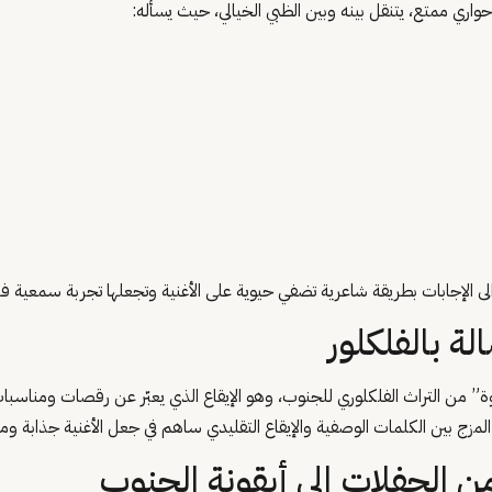
اري ممتع، يتنقل بينه وبين الظبي الخيالي، حيث يسأله:
والى الإجابات بطريقة شاعرية تضفي حيوية على الأغنية وتجعلها تجربة سمعية فر
لة بالفلكلور
وة” من التراث الفلكلوري للجنوب، وهو الإيقاع الذي يعبّر عن رقصات ومناسبات 
 المزج بين الكلمات الوصفية والإيقاع التقليدي ساهم في جعل الأغنية جذابة وم
ن الحفلات إلى أيقونة الجنوب