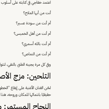
اعتمد خفاجي في كتابته على أسلوب حو
أنت من أبها الملاح؟
أم أنت من سودة عسير؟
أم أنت من أهل الخميس؟
أم أنت بالله أسمري؟
أم أنت من النماص؟
وفي كل مرة يجيبه الظبي بالنفي، لتت
التلحين: مزج الأصا
لحّن الفنان الأغنية على إيقاع “الخط
حقيقيًا بانتمائها للمكان وروحه، هذا
النجاح المستمر: م