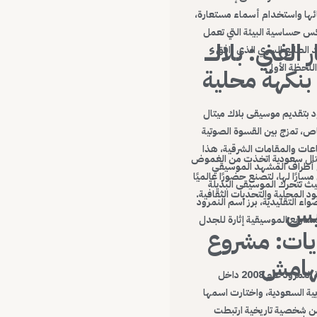
ها واستخدام أسماء مستعارة،
س حساسية البيئة التي تعمل
 الفني: بلاك
 الطابع السري الذي رافق
للحظة الأولى.
بنكهة محلية
ود بتقديم موسيقى بلاك ميتال
، تمزج بين القسوة الصوتية
قاعات والمقامات الشرقية، هذا
يتال سعودية اتخذت من الغموض
أطراف المشهد الموسيقي
مسارًا لها، لتصنع حضورًا عالميًا
ث تتحرك الموسيقى البديلة
يود المحلية والتحديات الثقافية.
ضواء التقليدية، برز اسم النمرود
يس
مشاريع الموسيقية إثارة للجدل
ايات: مشروع
هامش
تأسست فرقة النمرود عام 2008 داخل
بية السعودية، واختارت اسمها
 شخصية تاريخية ارتبطت