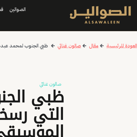
الصوالين
قص
العودة للرئيسية
🡰
مقال
🡰
صالون غنائي
🡰
ظبي الجنوب لمحمد عبده:
صالون غنائي
ظبي الجنو
التي رسخ
الموسيقى