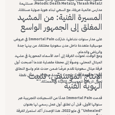
الـThrash Metal والـMelodic Death Metal، مستلهمة
مدارس عالمية عريقة، مع السعي لبناء هوية صوتية مستقلة.
المسيرة الفنية: من المشهد
المغلق إلى الجمهور الواسع
على مدار سنوات نشاطها، شاركت Immortal Pain في عروض
موسيقية متعددة داخل مدن سعودية مختلفة، من بينها جدة
والرياض والدمام.
ومع الوقت، تحولت الفرقة إلى أحد الأسماء المحورية في مشهد
الميتال المحلي، وصولًا إلى محطة مفصلية عندما أصبحت أول
فرقة ميتال سعودية تقدم عرضًا ضمن حدث عام واسع النطاق
الإنتاج الموسيقي: تثبيت
خلال Comic Con Arabia في جدة، وهو ظهور شكّل نقطة
تحول تاريخية للموسيقى الثقيلة في المملكة.
الهوية الفنية
قدمت Immortal Pain عددًا من التسجيلات التجريبية عبر
سنواتها الأولى، قبل أن تطلق أول عمل رسمي لها بعنوان
“Unhealed” في مايو 2022، هذا الإصدار أكد استمرار الفرقة