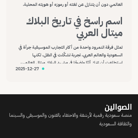
العالمي دون أن يتنازل عن لغته أو رموزه أو هويته المحلية.
اسم راسخ في تاريخ البلاك
ميتال العربي
تمثل فرقة النمرود واحدة من أكثر التجارب الموسيقية جرأة في
السعودية والعالم العربي، تجربة تشكّلت في الظل، لكنها
استطاعت أن تترك أثرًا واضحًا في مشهد البلاك ميتال العالمي،
2025-12-27
وتؤكد أن الموسيقى، مهما كانت هامشية أو صادمة، قادرة على
عبور الحدود وصناعة حضورها الخاص.
الصوالين
منصة سعودية رقمية لأرشفة والاحتفاء بالفنون والموسيقى والسينما
والثقافة السعودية