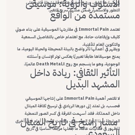
الأسلوب والرؤية: موسيقى
في مسارها الفني، ورسّخ حضورها كفرقة نشطة قادرة على
التطور والاستمرار ضمن مشهد سريع التغير.
مستمدة من الواقع
تعتمد Immortal Pain في مقاربتها الموسيقية على بناء صوتي
كثيف وإيقاعات حادة، مع اهتمام خاص بالتفاصيل السمعية
والتكوين العام للأغنية.
ويظهر في أعمالها تأثر واضح بالبيئة المحيطة والحياة اليومية، ما
يمنح موسيقاها طابعًا تعبيريًا يعكس توتر الإنسان وأسئلته
الوجودية، وهو ما ينسجم مع روح الـDeath Metal عالميًا.
التأثير الثقافي: ريادة داخل
المشهد البديل
لا تقتصر أهمية Immortal Pain على إنتاجها الموسيقي
فحسب، بل تمتد إلى دورها الريادي في ترسيخ ثقافة الميتال
داخل المملكة، فقد أسهمت الفرقة في كسر الصور النمطية
مسار راسخ في تاريخ الميتال
المرتبطة بهذا النوع الموسيقي، وفتحت المجال أمام فرق أخرى
للظهور في فعاليات عامة، ما جعلها مرجعًا أساسيًا في تاريخ
السعودي