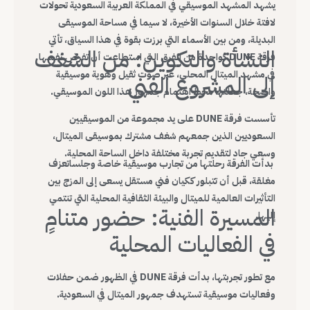
يشهد المشهد الموسيقي في المملكة العربية السعودية تحولات
لافتة خلال السنوات الأخيرة، لا سيما في مساحة الموسيقى
البديلة، ومن بين الأسماء التي برزت بقوة في هذا السياق، تأتي
النشأة والتكوين: من الشغف
فرقة DUNE كواحدة من الفرق التي استطاعت أن تفرض نفسها
في مشهد الميتال المحلي، عبر صوت ثقيل وهوية موسيقية
إلى المشروع الفني
واضحة، جعلتها محط اهتمام جمهور هذا اللون الموسيقي.
تأسست فرقة DUNE على يد مجموعة من الموسيقيين
السعوديين الذين جمعهم شغف مشترك بموسيقى الميتال،
وسعي جاد لتقديم تجربة مختلفة داخل الساحة المحلية.
بدأت الفرقة رحلتها من تجارب موسيقية خاصة وجلساتعزف
مغلقة، قبل أن تتبلور ككيان فني مستقل يسعى إلى المزج بين
التأثيرات العالمية للميتال والبيئة الثقافية المحلية التي تنتمي
المسيرة الفنية: حضور متنامٍ
إليها.
في الفعاليات المحلية
مع تطور تجربتها، بدأت فرقة DUNE في الظهور ضمن حفلات
وفعاليات موسيقية تستهدف جمهور الميتال في السعودية.