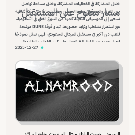
خلال المشاركة في الفعاليات المشتركة، وخلق مساحة تواصل
مسار مفتوح على المستقبل
بين الفرق والجمهور، وهذا الحضور يجعلها جزءًا من حركة ثقافية
تسعى إلى الموسيقى البديلة كجزء من التنوع الفني في السعودية.
مع استمرار نشاطها وتزايد حضورها، تبدو فرقة DUNE مرشحة
للعب دور أكبر في مستقبل الميتال السعودي، فهي تمثل نموذجًا
لجيل جديد من الفرق التي تعمل على كسر القوالب التقليدية،
2025-12-27
وبناء هوية موسيقية محلية قادرة على التواصل مع العالم.
النمرود… صوت البلاك ميتال السعودي خارج السائد