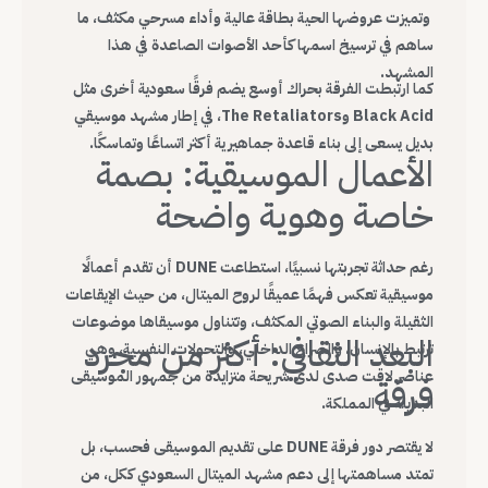
وتميزت عروضها الحية بطاقة عالية وأداء مسرحي مكثف، ما
ساهم في ترسيخ اسمها كأحد الأصوات الصاعدة في هذا
المشهد.
كما ارتبطت الفرقة بحراك أوسع يضم فرقًا سعودية أخرى مثل
Black Acid وThe Retaliators، في إطار مشهد موسيقي
بديل يسعى إلى بناء قاعدة جماهيرية أكثر اتساعًا وتماسكًا.
الأعمال الموسيقية: بصمة
خاصة وهوية واضحة
رغم حداثة تجربتها نسبيًا، استطاعت DUNE أن تقدم أعمالًا
موسيقية تعكس فهمًا عميقًا لروح الميتال، من حيث الإيقاعات
الثقيلة والبناء الصوتي المكثف، وتتناول موسيقاها موضوعات
البعد الثقافي: أكثر من مجرد
ترتبط بالإنسان، والصراع الداخلي، والتحولات النفسية، وهي
عناصر لاقت صدى لدى شريحة متزايدة من جمهور الموسيقى
فرقة
البديلة في المملكة.
لا يقتصر دور فرقة DUNE على تقديم الموسيقى فحسب، بل
تمتد مساهمتها إلى دعم مشهد الميتال السعودي ككل، من