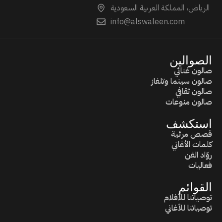
الرياض، المملكة العربية السعودية
info@alswaleen.com
الصوالين
صالون غنائي
صالون سينما وتلفاز
صالون ثقافي
صالون منوعات
استكشف
قصص مرئية
كلمات الأغاني
روّاد الفن
فعاليات
القوائم
توصياتنا للأفلام
توصياتنا للأغاني