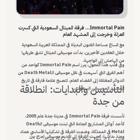
Immortal Pain… فرقة الميتال السعودية التي كسرت
العزلة وخرجت إلى المشهد العام
مع اتساع مساحة الفنون البديلة في المملكة العربية السعودية
خلال العقدين الأخيرين، بدأت موسيقى الميتال تشق طريقها
من الهامش إلى الواجهة.
وفي قلب هذا التحول، يبرز اسم Immortal Pain كواحد من
أهم الفرق التي أسهمت في نقل موسيقى الـDeath Metal من
الدوائر المغلقة إلى الفضاء العام، لتصبح علامة فارقة في تاريخ
التأسيس والبدايات: انطلاقة
المشهد الموسيقي السعودي.
من جدة
تأسست فرقة Immortal Pain في مدينة جدة عام 2005،
كأحد أوائل المشاريع الجادة التي تبنت موسيقى الـDeath
Metal في المملكة. وضمت الفرقة في تشكيلها الأساسي عماد
ومنذ بدايتها، اتجهت الفرقة إلى تقديم موسيقى تمزج بين
عاشور، رشيد عطار، معيّد الشمّري، وأنان الصبّان.