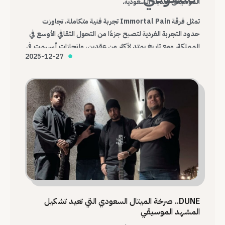
الموسيقى البديلة السعودية.
تمثل فرقة Immortal Pain تجربة فنية متكاملة، تجاوزت
حدود التجربة الفردية لتصبح جزءًا من التحول الثقافي الأوسع في
المملكة، ومع تاريخ يمتد لأكثر من عقدين، وإنجازات أسهمت في
2025-12-27
تغيير شكل المشهد، تظل Immortal Pain واحدة من أهم
الفرق التي أرست قواعد الميتال السعودي الحديث.
DUNE.. صرخة الميتال السعودي التي تعيد تشكيل
المشهد الموسيقي