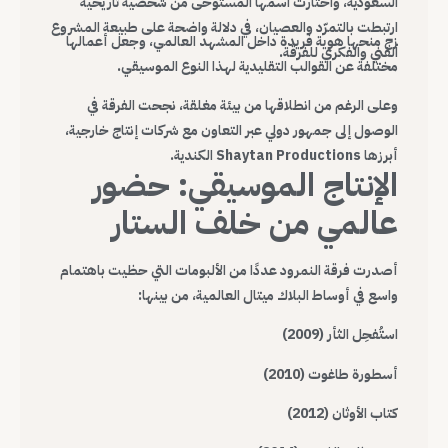
السعودية، واختارت اسمها المستوحى من شخصية تاريخية
ارتبطت بالتمرّد والعصيان، في دلالة واضحة على طبيعة المشروع
زج منحها هوية فريدة داخل المشهد العالمي، وجعل أعمالها
الفني والفكري للفرقة.
مختلفة عن القوالب التقليدية لهذا النوع الموسيقي.
وعلى الرغم من انطلاقها من بيئة مغلقة، نجحت الفرقة في
الوصول إلى جمهور دولي عبر التعاون مع شركات إنتاج خارجية،
أبرزها Shaytan Productions الكندية.
الإنتاج الموسيقي: حضور
عالمي من خلف الستار
أصدرت فرقة النمرود عددًا من الألبومات التي حظيت باهتمام
واسع في أوساط البلاك ميتال العالمية، من بينها:
استُفحِل الثأر (2009)
أسطورة طاغوت (2010)
كتاب الأوثان (2012)