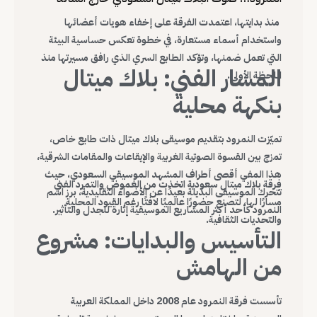
منذ بدايتها، اعتمدت الفرقة على إخفاء هويات أعضائها
واستخدام أسماء مستعارة، في خطوة تعكس حساسية البيئة
التي تعمل ضمنها، وتؤكد الطابع السري الذي رافق مسيرتها منذ
المسار الفني: بلاك ميتال
اللحظة الأولى.
بنكهة محلية
تميّزت النمرود بتقديم موسيقى بلاك ميتال ذات طابع خاص،
تمزج بين القسوة الصوتية الغربية والإيقاعات والمقامات الشرقية،
هذا المفي أقصى أطراف المشهد الموسيقي السعودي، حيث
فرقة بلاك ميتال سعودية اتخذت من الغموض والتمرد الفني
تتحرك الموسيقى البديلة بعيدًا عن الأضواء التقليدية، برز اسم
مسارًا لها، لتصنع حضورًا عالميًا لافتًا رغم القيود المحلية
النمرود كأحد أكثر المشاريع الموسيقية إثارة للجدل والتأثير.
والتحديات الثقافية.
التأسيس والبدايات: مشروع
من الهامش
تأسست فرقة النمرود عام 2008 داخل المملكة العربية