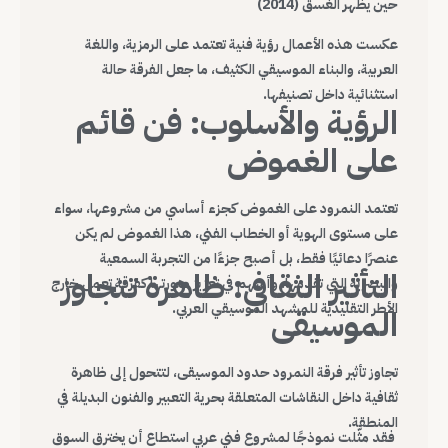
حين يظهر الغسق (2014)
عكست هذه الأعمال رؤية فنية تعتمد على الرمزية، واللغة
العربية، والبناء الموسيقي الكثيف، ما جعل الفرقة حالة
استثنائية داخل تصنيفها.
الرؤية والأسلوب: فن قائم
على الغموض
تعتمد النمرود على الغموض كجزء أساسي من مشروعها، سواء
على مستوى الهوية أو الخطاب الفني، هذا الغموض لم يكن
عنصرًا دعائيًا فقط، بل أصبح جزءًا من التجربة السمعية
التأثير الثقافي: ظاهرة تتجاوز
والبصرية التي تقدمها، وأسهم في تعزيز صورتها كفرقة تعمل خارج
الأطر التقليدية للمشهد الموسيقي العربي.
الموسيقى
تجاوز تأثير فرقة النمرود حدود الموسيقى، لتتحول إلى ظاهرة
ثقافية داخل النقاشات المتعلقة بحرية التعبير والفنون البديلة في
المنطقة.
فقد مثّلت نموذجًا لمشروع فني عربي استطاع أن يخترق السوق