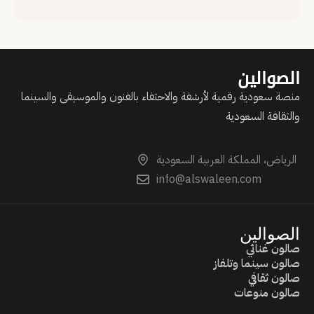
عبور الحدود وصناعة حضورها الخاص.
الصوالين
منصة سعودية رقمية لأرشفة والاحتفاء بالفنون والموسيقى والسينما
والثقافة السعودية
الرياض، المملكة العربية السعودية
info@alswaleen.com
الصوالين
صالون غنائي
صالون سينما وتلفاز
صالون ثقافي
صالون منوعات