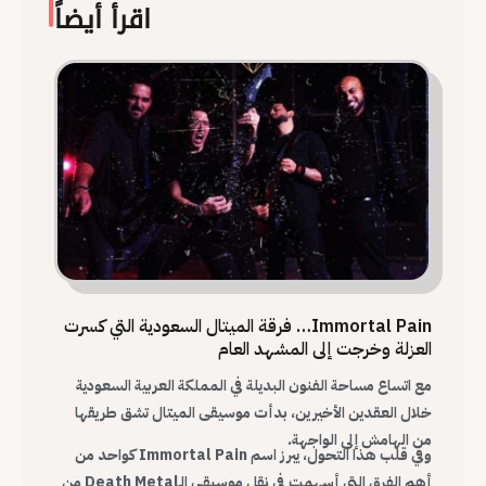
اقرأ أيضاً
Immortal Pain… فرقة الميتال السعودية التي كسرت
العزلة وخرجت إلى المشهد العام
مع اتساع مساحة الفنون البديلة في المملكة العربية السعودية
خلال العقدين الأخيرين، بدأت موسيقى الميتال تشق طريقها
من الهامش إلى الواجهة.
وفي قلب هذا التحول، يبرز اسم Immortal Pain كواحد من
أهم الفرق التي أسهمت في نقل موسيقى الـDeath Metal من