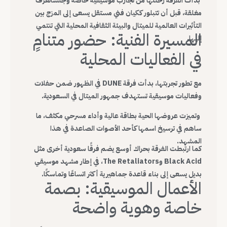
بدأت الفرقة رحلتها من تجارب موسيقية خاصة وجلساتعزف
مغلقة، قبل أن تتبلور ككيان فني مستقل يسعى إلى المزج بين
التأثيرات العالمية للميتال والبيئة الثقافية المحلية التي تنتمي
المسيرة الفنية: حضور متنامٍ
إليها.
في الفعاليات المحلية
مع تطور تجربتها، بدأت فرقة DUNE في الظهور ضمن حفلات
وفعاليات موسيقية تستهدف جمهور الميتال في السعودية.
وتميزت عروضها الحية بطاقة عالية وأداء مسرحي مكثف، ما
ساهم في ترسيخ اسمها كأحد الأصوات الصاعدة في هذا
المشهد.
كما ارتبطت الفرقة بحراك أوسع يضم فرقًا سعودية أخرى مثل
Black Acid وThe Retaliators، في إطار مشهد موسيقي
بديل يسعى إلى بناء قاعدة جماهيرية أكثر اتساعًا وتماسكًا.
الأعمال الموسيقية: بصمة
خاصة وهوية واضحة