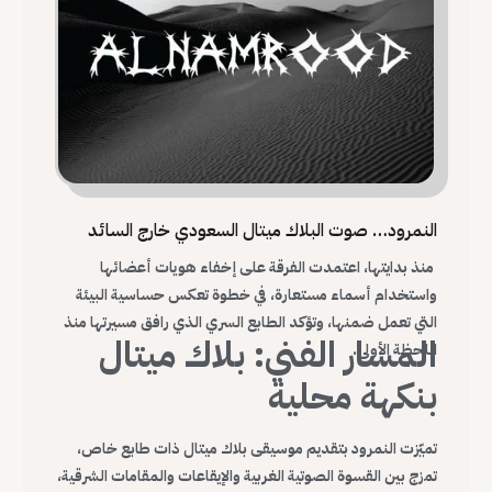
النمرود… صوت البلاك ميتال السعودي خارج السائد
منذ بدايتها، اعتمدت الفرقة على إخفاء هويات أعضائها
واستخدام أسماء مستعارة، في خطوة تعكس حساسية البيئة
التي تعمل ضمنها، وتؤكد الطابع السري الذي رافق مسيرتها منذ
المسار الفني: بلاك ميتال
اللحظة الأولى.
بنكهة محلية
تميّزت النمرود بتقديم موسيقى بلاك ميتال ذات طابع خاص،
تمزج بين القسوة الصوتية الغربية والإيقاعات والمقامات الشرقية،