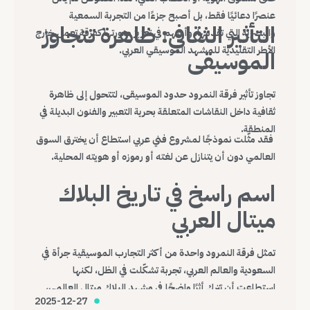
عنصرًا دعائيًا فقط، بل أصبح جزءًا من التجربة السمعية
التأثير الثقافي: ظاهرة تتجاوز
والبصرية التي تقدمها، وأسهم في تعزيز صورتها كفرقة تعمل خارج
الأطر التقليدية للمشهد الموسيقي العربي.
الموسيقى
تجاوز تأثير فرقة النمرود حدود الموسيقى، لتتحول إلى ظاهرة
ثقافية داخل النقاشات المتعلقة بحرية التعبير والفنون البديلة في
المنطقة.
فقد مثّلت نموذجًا لمشروع فني عربي استطاع أن يخترق السوق
العالمي دون أن يتنازل عن لغته أو رموزه أو هويته المحلية.
اسم راسخ في تاريخ البلاك
ميتال العربي
تمثل فرقة النمرود واحدة من أكثر التجارب الموسيقية جرأة في
السعودية والعالم العربي، تجربة تشكّلت في الظل، لكنها
استطاعت أن تترك أثرًا واضحًا في مشهد البلاك ميتال العالمي،
2025-12-27
وتؤكد أن الموسيقى، مهما كانت هامشية أو صادمة، قادرة على