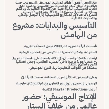
هذا المفي أقصى أطراف المشهد الموسيقي السعودي، حيث
فرقة بلاك ميتال سعودية اتخذت من الغموض والتمرد الفني
تتحرك الموسيقى البديلة بعيدًا عن الأضواء التقليدية، برز اسم
مسارًا لها، لتصنع حضورًا عالميًا لافتًا رغم القيود المحلية
النمرود كأحد أكثر المشاريع الموسيقية إثارة للجدل والتأثير.
والتحديات الثقافية.
التأسيس والبدايات: مشروع
من الهامش
تأسست فرقة النمرود عام 2008 داخل المملكة العربية
السعودية، واختارت اسمها المستوحى من شخصية تاريخية
ارتبطت بالتمرّد والعصيان، في دلالة واضحة على طبيعة المشروع
زج منحها هوية فريدة داخل المشهد العالمي، وجعل أعمالها
الفني والفكري للفرقة.
مختلفة عن القوالب التقليدية لهذا النوع الموسيقي.
وعلى الرغم من انطلاقها من بيئة مغلقة، نجحت الفرقة في
الوصول إلى جمهور دولي عبر التعاون مع شركات إنتاج خارجية،
أبرزها Shaytan Productions الكندية.
الإنتاج الموسيقي: حضور
عالمي من خلف الستار