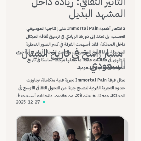
التأثير الثقافي: ريادة داخل
المشهد البديل
لا تقتصر أهمية Immortal Pain على إنتاجها الموسيقي
فحسب، بل تمتد إلى دورها الريادي في ترسيخ ثقافة الميتال
داخل المملكة، فقد أسهمت الفرقة في كسر الصور النمطية
مسار راسخ في تاريخ الميتال
المرتبطة بهذا النوع الموسيقي، وفتحت المجال أمام فرق أخرى
للظهور في فعاليات عامة، ما جعلها مرجعًا أساسيًا في تاريخ
السعودي
الموسيقى البديلة السعودية.
تمثل فرقة Immortal Pain تجربة فنية متكاملة، تجاوزت
حدود التجربة الفردية لتصبح جزءًا من التحول الثقافي الأوسع في
المملكة، ومع تاريخ يمتد لأكثر من عقدين، وإنجازات أسهمت في
2025-12-27
تغيير شكل المشهد، تظل Immortal Pain واحدة من أهم
الفرق التي أرست قواعد الميتال السعودي الحديث.