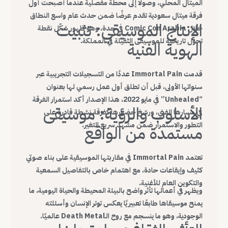
الميتال المحلي، وصولًا إلى محطة مفصلية عندما أصبحت أول
فرقة ميتال سعودية تقدم عرضًا ضمن حدث عام واسع النطاق
الإنتاج الموسيقي: تثبيت
خلال Comic Con Arabia في جدة، وهو ظهور شكّل نقطة
تحول تاريخية للموسيقى الثقيلة في المملكة.
الهوية الفنية
قدمت Immortal Pain عددًا من التسجيلات التجريبية عبر
سنواتها الأولى، قبل أن تطلق أول عمل رسمي لها بعنوان
“Unhealed” في مايو 2022، هذا الإصدار أكد استمرار الفرقة
الأسلوب والرؤية: موسيقى
في مسارها الفني، ورسّخ حضورها كفرقة نشطة قادرة على
التطور والاستمرار ضمن مشهد سريع التغير.
مستمدة من الواقع
تعتمد Immortal Pain في مقاربتها الموسيقية على بناء صوتي
كثيف وإيقاعات حادة، مع اهتمام خاص بالتفاصيل السمعية
والتكوين العام للأغنية.
ويظهر في أعمالها تأثر واضح بالبيئة المحيطة والحياة اليومية، ما
يمنح موسيقاها طابعًا تعبيريًا يعكس توتر الإنسان وأسئلته
الوجودية، وهو ما ينسجم مع روح الـDeath Metal عالميًا.