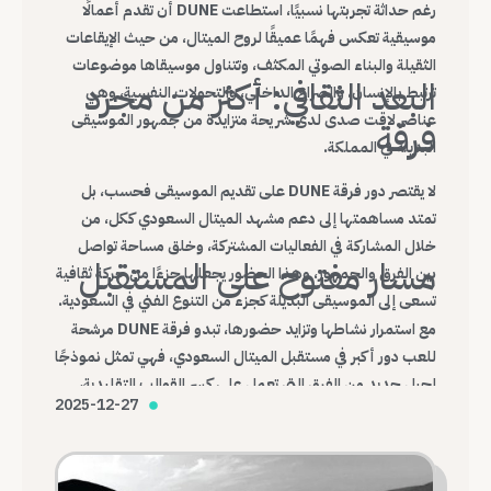
رغم حداثة تجربتها نسبيًا، استطاعت DUNE أن تقدم أعمالًا
موسيقية تعكس فهمًا عميقًا لروح الميتال، من حيث الإيقاعات
الثقيلة والبناء الصوتي المكثف، وتتناول موسيقاها موضوعات
البعد الثقافي: أكثر من مجرد
ترتبط بالإنسان، والصراع الداخلي، والتحولات النفسية، وهي
عناصر لاقت صدى لدى شريحة متزايدة من جمهور الموسيقى
فرقة
البديلة في المملكة.
لا يقتصر دور فرقة DUNE على تقديم الموسيقى فحسب، بل
تمتد مساهمتها إلى دعم مشهد الميتال السعودي ككل، من
خلال المشاركة في الفعاليات المشتركة، وخلق مساحة تواصل
مسار مفتوح على المستقبل
بين الفرق والجمهور، وهذا الحضور يجعلها جزءًا من حركة ثقافية
تسعى إلى الموسيقى البديلة كجزء من التنوع الفني في السعودية.
مع استمرار نشاطها وتزايد حضورها، تبدو فرقة DUNE مرشحة
للعب دور أكبر في مستقبل الميتال السعودي، فهي تمثل نموذجًا
لجيل جديد من الفرق التي تعمل على كسر القوالب التقليدية،
2025-12-27
وبناء هوية موسيقية محلية قادرة على التواصل مع العالم.