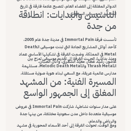
الدوائر المغلقة إلى الفضاء العام، لتصبح علامة فارقة في تاريخ
التأسيس والبدايات: انطلاقة
المشهد الموسيقي السعودي.
من جدة
تأسست فرقة Immortal Pain في مدينة جدة عام 2005،
كأحد أوائل المشاريع الجادة التي تبنت موسيقى الـDeath
Metal في المملكة. وضمت الفرقة في تشكيلها الأساسي عماد
ومنذ بدايتها، اتجهت الفرقة إلى تقديم موسيقى تمزج بين
عاشور، رشيد عطار، معيّد الشمّري، وأنان الصبّان.
الـThrash Metal والـMelodic Death Metal، مستلهمة
مدارس عالمية عريقة، مع السعي لبناء هوية صوتية مستقلة.
المسيرة الفنية: من المشهد
المغلق إلى الجمهور الواسع
على مدار سنوات نشاطها، شاركت Immortal Pain في عروض
موسيقية متعددة داخل مدن سعودية مختلفة، من بينها جدة
والرياض والدمام.
ومع الوقت، تحولت الفرقة إلى أحد الأسماء المحورية في مشهد