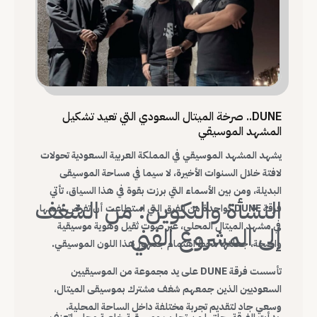
DUNE.. صرخة الميتال السعودي التي تعيد تشكيل
المشهد الموسيقي
يشهد المشهد الموسيقي في المملكة العربية السعودية تحولات
لافتة خلال السنوات الأخيرة، لا سيما في مساحة الموسيقى
البديلة، ومن بين الأسماء التي برزت بقوة في هذا السياق، تأتي
النشأة والتكوين: من الشغف
فرقة DUNE كواحدة من الفرق التي استطاعت أن تفرض نفسها
في مشهد الميتال المحلي، عبر صوت ثقيل وهوية موسيقية
إلى المشروع الفني
واضحة، جعلتها محط اهتمام جمهور هذا اللون الموسيقي.
تأسست فرقة DUNE على يد مجموعة من الموسيقيين
السعوديين الذين جمعهم شغف مشترك بموسيقى الميتال،
وسعي جاد لتقديم تجربة مختلفة داخل الساحة المحلية.