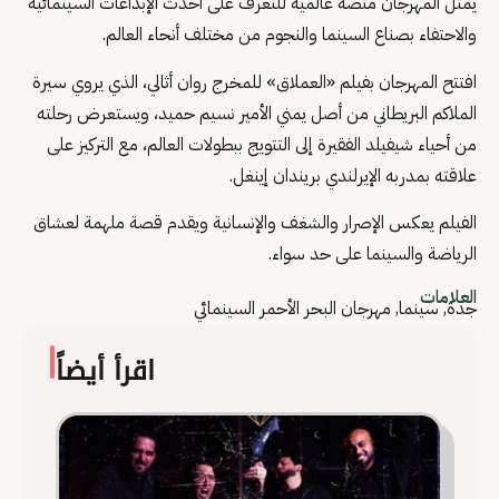
يمثل المهرجان منصة عالمية للتعرف على أحدث الإبداعات السينمائية
والاحتفاء بصناع السينما والنجوم من مختلف أنحاء العالم.
افتتح المهرجان بفيلم «العملاق» للمخرج روان أثالي، الذي يروي سيرة
الملاكم البريطاني من أصل يمني الأمير نسيم حميد، ويستعرض رحلته
من أحياء شيفيلد الفقيرة إلى التتويج ببطولات العالم، مع التركيز على
علاقته بمدربه الإيرلندي بريندان إينغل.
الفيلم يعكس الإصرار والشغف والإنسانية ويقدم قصة ملهمة لعشاق
الرياضة والسينما على حد سواء.
العلامات
جدة
,
سينما
,
مهرجان البحر الأحمر السينمائي
اقرأ أيضاً