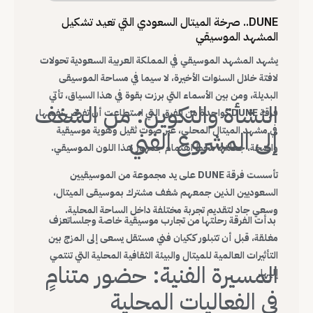
DUNE.. صرخة الميتال السعودي التي تعيد تشكيل
المشهد الموسيقي
يشهد المشهد الموسيقي في المملكة العربية السعودية تحولات
لافتة خلال السنوات الأخيرة، لا سيما في مساحة الموسيقى
البديلة، ومن بين الأسماء التي برزت بقوة في هذا السياق، تأتي
النشأة والتكوين: من الشغف
فرقة DUNE كواحدة من الفرق التي استطاعت أن تفرض نفسها
في مشهد الميتال المحلي، عبر صوت ثقيل وهوية موسيقية
إلى المشروع الفني
واضحة، جعلتها محط اهتمام جمهور هذا اللون الموسيقي.
تأسست فرقة DUNE على يد مجموعة من الموسيقيين
السعوديين الذين جمعهم شغف مشترك بموسيقى الميتال،
وسعي جاد لتقديم تجربة مختلفة داخل الساحة المحلية.
بدأت الفرقة رحلتها من تجارب موسيقية خاصة وجلساتعزف
مغلقة، قبل أن تتبلور ككيان فني مستقل يسعى إلى المزج بين
التأثيرات العالمية للميتال والبيئة الثقافية المحلية التي تنتمي
المسيرة الفنية: حضور متنامٍ
إليها.
في الفعاليات المحلية