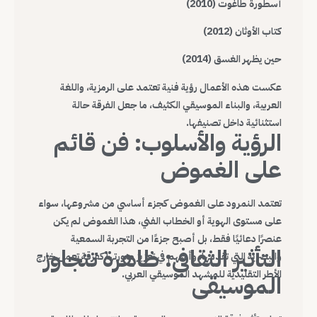
أسطورة طاغوت (2010)
كتاب الأوثان (2012)
حين يظهر الغسق (2014)
عكست هذه الأعمال رؤية فنية تعتمد على الرمزية، واللغة
العربية، والبناء الموسيقي الكثيف، ما جعل الفرقة حالة
استثنائية داخل تصنيفها.
الرؤية والأسلوب: فن قائم
على الغموض
تعتمد النمرود على الغموض كجزء أساسي من مشروعها، سواء
على مستوى الهوية أو الخطاب الفني، هذا الغموض لم يكن
عنصرًا دعائيًا فقط، بل أصبح جزءًا من التجربة السمعية
التأثير الثقافي: ظاهرة تتجاوز
والبصرية التي تقدمها، وأسهم في تعزيز صورتها كفرقة تعمل خارج
الأطر التقليدية للمشهد الموسيقي العربي.
الموسيقى