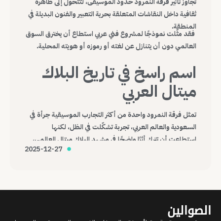
تجاوز تأثير فرقة النمرود حدود الموسيقى، لتتحول إلى ظاهرة
ثقافية داخل النقاشات المتعلقة بحرية التعبير والفنون البديلة في
المنطقة.
فقد مثّلت نموذجًا لمشروع فني عربي استطاع أن يخترق السوق
العالمي دون أن يتنازل عن لغته أو رموزه أو هويته المحلية.
اسم راسخ في تاريخ البلاك
ميتال العربي
تمثل فرقة النمرود واحدة من أكثر التجارب الموسيقية جرأة في
السعودية والعالم العربي، تجربة تشكّلت في الظل، لكنها
استطاعت أن تترك أثرًا واضحًا في مشهد البلاك ميتال العالمي،
2025-12-27
وتؤكد أن الموسيقى، مهما كانت هامشية أو صادمة، قادرة على
عبور الحدود وصناعة حضورها الخاص.
الصوالين