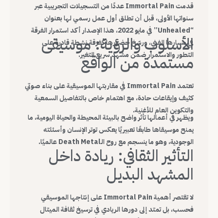
قدمت Immortal Pain عددًا من التسجيلات التجريبية عبر
سنواتها الأولى، قبل أن تطلق أول عمل رسمي لها بعنوان
“Unhealed” في مايو 2022، هذا الإصدار أكد استمرار الفرقة
الأسلوب والرؤية: موسيقى
في مسارها الفني، ورسّخ حضورها كفرقة نشطة قادرة على
التطور والاستمرار ضمن مشهد سريع التغير.
مستمدة من الواقع
تعتمد Immortal Pain في مقاربتها الموسيقية على بناء صوتي
كثيف وإيقاعات حادة، مع اهتمام خاص بالتفاصيل السمعية
والتكوين العام للأغنية.
ويظهر في أعمالها تأثر واضح بالبيئة المحيطة والحياة اليومية، ما
يمنح موسيقاها طابعًا تعبيريًا يعكس توتر الإنسان وأسئلته
الوجودية، وهو ما ينسجم مع روح الـDeath Metal عالميًا.
التأثير الثقافي: ريادة داخل
المشهد البديل
لا تقتصر أهمية Immortal Pain على إنتاجها الموسيقي
فحسب، بل تمتد إلى دورها الريادي في ترسيخ ثقافة الميتال