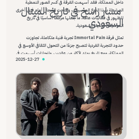
داخل المملكة، فقد أسهمت الفرقة في كسر الصور النمطية
مسار راسخ في تاريخ الميتال
المرتبطة بهذا النوع الموسيقي، وفتحت المجال أمام فرق أخرى
للظهور في فعاليات عامة، ما جعلها مرجعًا أساسيًا في تاريخ
السعودي
الموسيقى البديلة السعودية.
تمثل فرقة Immortal Pain تجربة فنية متكاملة، تجاوزت
حدود التجربة الفردية لتصبح جزءًا من التحول الثقافي الأوسع في
المملكة، ومع تاريخ يمتد لأكثر من عقدين، وإنجازات أسهمت في
2025-12-27
تغيير شكل المشهد، تظل Immortal Pain واحدة من أهم
الفرق التي أرست قواعد الميتال السعودي الحديث.