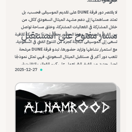
البديلة في المملكة.
لا يقتصر دور فرقة DUNE على تقديم الموسيقى فحسب، بل
تمتد مساهمتها إلى دعم مشهد الميتال السعودي ككل، من
خلال المشاركة في الفعاليات المشتركة، وخلق مساحة تواصل
مسار مفتوح على المستقبل
بين الفرق والجمهور، وهذا الحضور يجعلها جزءًا من حركة ثقافية
تسعى إلى الموسيقى البديلة كجزء من التنوع الفني في السعودية.
مع استمرار نشاطها وتزايد حضورها، تبدو فرقة DUNE مرشحة
للعب دور أكبر في مستقبل الميتال السعودي، فهي تمثل نموذجًا
لجيل جديد من الفرق التي تعمل على كسر القوالب التقليدية،
2025-12-27
وبناء هوية موسيقية محلية قادرة على التواصل مع العالم.