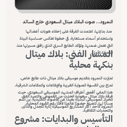
النمرود… صوت البلاك ميتال السعودي خارج السائد
منذ بدايتها، اعتمدت الفرقة على إخفاء هويات أعضائها
واستخدام أسماء مستعارة، في خطوة تعكس حساسية البيئة
التي تعمل ضمنها، وتؤكد الطابع السري الذي رافق مسيرتها منذ
المسار الفني: بلاك ميتال
اللحظة الأولى.
بنكهة محلية
تميّزت النمرود بتقديم موسيقى بلاك ميتال ذات طابع خاص،
تمزج بين القسوة الصوتية الغربية والإيقاعات والمقامات الشرقية،
هذا المفي أقصى أطراف المشهد الموسيقي السعودي، حيث
فرقة بلاك ميتال سعودية اتخذت من الغموض والتمرد الفني
تتحرك الموسيقى البديلة بعيدًا عن الأضواء التقليدية، برز اسم
مسارًا لها، لتصنع حضورًا عالميًا لافتًا رغم القيود المحلية
النمرود كأحد أكثر المشاريع الموسيقية إثارة للجدل والتأثير.
والتحديات الثقافية.
التأسيس والبدايات: مشروع