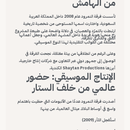
من الهامش
تأسست فرقة النمرود عام 2008 داخل المملكة العربية
السعودية، واختارت اسمها المستوحى من شخصية تاريخية
ارتبطت بالتمرّد والعصيان، في دلالة واضحة على طبيعة المشروع
زج منحها هوية فريدة داخل المشهد العالمي، وجعل أعمالها
الفني والفكري للفرقة.
مختلفة عن القوالب التقليدية لهذا النوع الموسيقي.
وعلى الرغم من انطلاقها من بيئة مغلقة، نجحت الفرقة في
الوصول إلى جمهور دولي عبر التعاون مع شركات إنتاج خارجية،
أبرزها Shaytan Productions الكندية.
الإنتاج الموسيقي: حضور
عالمي من خلف الستار
أصدرت فرقة النمرود عددًا من الألبومات التي حظيت باهتمام
واسع في أوساط البلاك ميتال العالمية، من بينها:
استُفحِل الثأر (2009)