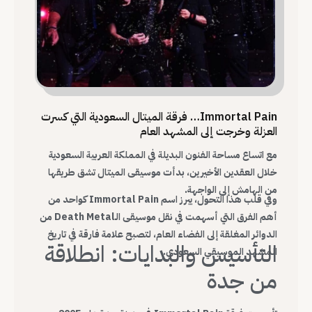
Immortal Pain… فرقة الميتال السعودية التي كسرت
العزلة وخرجت إلى المشهد العام
مع اتساع مساحة الفنون البديلة في المملكة العربية السعودية
خلال العقدين الأخيرين، بدأت موسيقى الميتال تشق طريقها
من الهامش إلى الواجهة.
وفي قلب هذا التحول، يبرز اسم Immortal Pain كواحد من
أهم الفرق التي أسهمت في نقل موسيقى الـDeath Metal من
الدوائر المغلقة إلى الفضاء العام، لتصبح علامة فارقة في تاريخ
التأسيس والبدايات: انطلاقة
المشهد الموسيقي السعودي.
من جدة