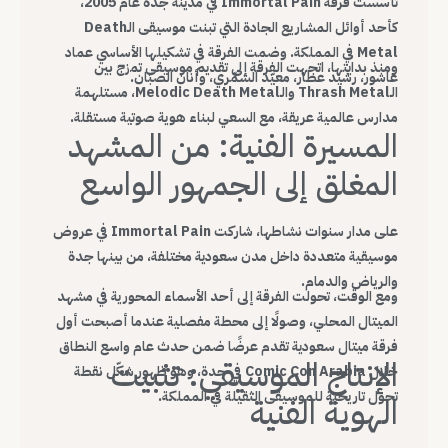
تأسست فرقة Immortal Pain في مدينة جدة عام 2005،
كأحد أوائل المشاريع الجادة التي تبنت موسيقى الـDeath
Metal في المملكة. وضمت الفرقة في تشكيلها الأساسي عماد
ومنذ بدايتها، اتجهت الفرقة إلى تقديم موسيقى تمزج بين
عاشور، رشيد عطار، معيّد الشمّري، وأنان الصبّان.
الـThrash Metal والـMelodic Death Metal، مستلهمة
مدارس عالمية عريقة، مع السعي لبناء هوية صوتية مستقلة.
المسيرة الفنية: من المشهد
المغلق إلى الجمهور الواسع
على مدار سنوات نشاطها، شاركت Immortal Pain في عروض
موسيقية متعددة داخل مدن سعودية مختلفة، من بينها جدة
والرياض والدمام.
ومع الوقت، تحولت الفرقة إلى أحد الأسماء المحورية في مشهد
الميتال المحلي، وصولًا إلى محطة مفصلية عندما أصبحت أول
فرقة ميتال سعودية تقدم عرضًا ضمن حدث عام واسع النطاق
الإنتاج الموسيقي: تثبيت
خلال Comic Con Arabia في جدة، وهو ظهور شكّل نقطة
تحول تاريخية للموسيقى الثقيلة في المملكة.
الهوية الفنية