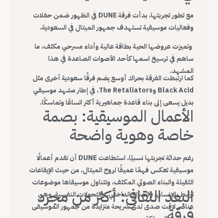
مع تطور تجربتها، بدأت فرقة DUNE في الظهور ضمن حفلات
وفعاليات موسيقية تستهدف جمهور الميتال في السعودية.
وتميزت عروضها الحية بطاقة عالية وأداء مسرحي مكثف، ما
ساهم في ترسيخ اسمها كأحد الأصوات الصاعدة في هذا
المشهد.
كما ارتبطت الفرقة بحراك أوسع يضم فرقًا سعودية أخرى مثل
Black Acid وThe Retaliators، في إطار مشهد موسيقي
بديل يسعى إلى بناء قاعدة جماهيرية أكثر اتساعًا وتماسكًا.
الأعمال الموسيقية: بصمة
خاصة وهوية واضحة
رغم حداثة تجربتها نسبيًا، استطاعت DUNE أن تقدم أعمالًا
موسيقية تعكس فهمًا عميقًا لروح الميتال، من حيث الإيقاعات
الثقيلة والبناء الصوتي المكثف، وتتناول موسيقاها موضوعات
البعد الثقافي: أكثر من مجرد
ترتبط بالإنسان، والصراع الداخلي، والتحولات النفسية، وهي
عناصر لاقت صدى لدى شريحة متزايدة من جمهور الموسيقى
فرقة