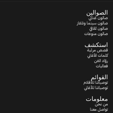
الصوالين
صالون غنائي
صالون سينما وتلفاز
صالون ثقافي
صالون منوعات
استكشف
قصص مرئية
كلمات الأغاني
روّاد الفن
فعاليات
القوائم
توصياتنا للأفلام
توصياتنا للأغاني
معلومات
من نحن
تواصل معنا