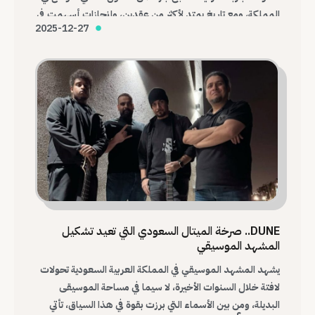
المملكة، ومع تاريخ يمتد لأكثر من عقدين، وإنجازات أسهمت في
2025-12-27
تغيير شكل المشهد، تظل Immortal Pain واحدة من أهم
الفرق التي أرست قواعد الميتال السعودي الحديث.
DUNE.. صرخة الميتال السعودي التي تعيد تشكيل
المشهد الموسيقي
يشهد المشهد الموسيقي في المملكة العربية السعودية تحولات
لافتة خلال السنوات الأخيرة، لا سيما في مساحة الموسيقى
البديلة، ومن بين الأسماء التي برزت بقوة في هذا السياق، تأتي