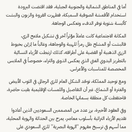
أما في المناطق الشمالية والجنوبية الجبلية، فقد اقتضت البرودة
استخدام الأقمشة الصوفية السميكة، فظهرت الفروة والزبون والبشت
كألبسة شتوية توفر الدفء وتعكس الوجاهة.
المكانة الاجتماعية كانت عاملاً مؤثراً آخر في تشكيل ملامح الزي،
فالبشت أو المشلح ظل رمزاً للهيبة والوجاهة، وغالباً ما يُزيّن بخيوط
الزري الذهبية أو الفضية على أطرافه، كذلك ارتبطت الأزياء النسائية
بالتطريز اليدوي الغني الذي يعكس الذوق والثراء، خصوصاً في الملابس
المخصصة للمناسبات والأعراس.
ومع توحيد المملكة، توحّد الشكل العام للزي الرجالي في الثوب الأبيض
والغترة أو الشماغ، غير أن التفاصيل واللمسات الإقليمية بقيت حاضرة،
فاحتفظت كل منطقة بسماتها الخاصة.
وفي العقود الأخيرة، برز عدد من المصممين السعوديين الذين أعادوا
تقديم الأزياء التراثية بأسلوب معاصر، يمزج بين الحداثة والهوية المحلية،
مما أسهم في ترسيخ مفهوم “الهوية البصرية” للزي السعودي على