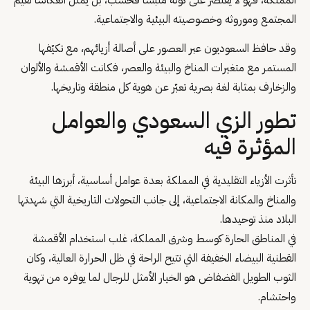
المملكة، فهو لا يقتصر على كونه ملبساً فحسب، بل يمثل انعكاساً لقيم
المجتمع وموروثه وخصوصيته البيئية والاجتماعية.
وقد حافظ السعوديون عبر العصور على أصالة أزيائهم، مع تكيّفها
المستمر مع متغيرات المناخ والبيئة والعصر، فكانت الأقمشة والألوان
والزخارف بمثابة لغة بصرية تعبّر عن هوية كل منطقة وتاريخها.
تطور الزي السعودي والعوامل
المؤثرة فيه
تأثرت الأزياء التقليدية في المملكة بعدة عوامل أساسية، أبرزها البيئة
والمناخ والمكانة الاجتماعية، إلى جانب التحولات التاريخية التي شهدتها
البلاد منذ توحيدها.
في المناطق الحارة كوسط وشرق المملكة، غلب استخدام الأقمشة
القطنية البيضاء الخفيفة التي تتيح الراحة في ظل الحرارة العالية، وكان
الثوب الطويل الفضفاض هو الخيار الأمثل للرجال لما يوفره من تهوية
واحتشام.