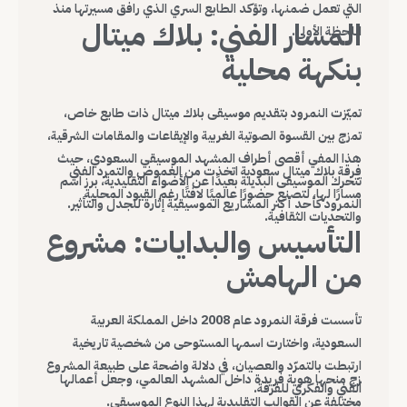
التي تعمل ضمنها، وتؤكد الطابع السري الذي رافق مسيرتها منذ
المسار الفني: بلاك ميتال
اللحظة الأولى.
بنكهة محلية
تميّزت النمرود بتقديم موسيقى بلاك ميتال ذات طابع خاص،
تمزج بين القسوة الصوتية الغربية والإيقاعات والمقامات الشرقية،
هذا المفي أقصى أطراف المشهد الموسيقي السعودي، حيث
فرقة بلاك ميتال سعودية اتخذت من الغموض والتمرد الفني
تتحرك الموسيقى البديلة بعيدًا عن الأضواء التقليدية، برز اسم
مسارًا لها، لتصنع حضورًا عالميًا لافتًا رغم القيود المحلية
النمرود كأحد أكثر المشاريع الموسيقية إثارة للجدل والتأثير.
والتحديات الثقافية.
التأسيس والبدايات: مشروع
من الهامش
تأسست فرقة النمرود عام 2008 داخل المملكة العربية
السعودية، واختارت اسمها المستوحى من شخصية تاريخية
ارتبطت بالتمرّد والعصيان، في دلالة واضحة على طبيعة المشروع
زج منحها هوية فريدة داخل المشهد العالمي، وجعل أعمالها
الفني والفكري للفرقة.
مختلفة عن القوالب التقليدية لهذا النوع الموسيقي.