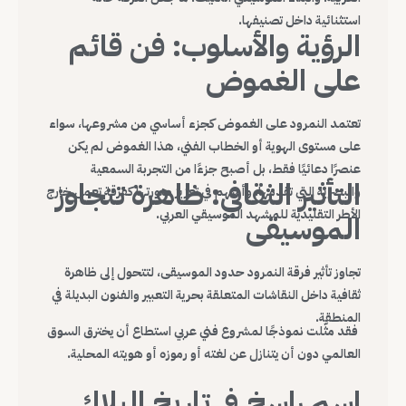
استثنائية داخل تصنيفها.
الرؤية والأسلوب: فن قائم
على الغموض
تعتمد النمرود على الغموض كجزء أساسي من مشروعها، سواء
على مستوى الهوية أو الخطاب الفني، هذا الغموض لم يكن
عنصرًا دعائيًا فقط، بل أصبح جزءًا من التجربة السمعية
التأثير الثقافي: ظاهرة تتجاوز
والبصرية التي تقدمها، وأسهم في تعزيز صورتها كفرقة تعمل خارج
الأطر التقليدية للمشهد الموسيقي العربي.
الموسيقى
تجاوز تأثير فرقة النمرود حدود الموسيقى، لتتحول إلى ظاهرة
ثقافية داخل النقاشات المتعلقة بحرية التعبير والفنون البديلة في
المنطقة.
فقد مثّلت نموذجًا لمشروع فني عربي استطاع أن يخترق السوق
العالمي دون أن يتنازل عن لغته أو رموزه أو هويته المحلية.
اسم راسخ في تاريخ البلاك