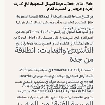
Immortal Pain… فرقة الميتال السعودية التي كسرت
العزلة وخرجت إلى المشهد العام
مع اتساع مساحة الفنون البديلة في المملكة العربية السعودية
خلال العقدين الأخيرين، بدأت موسيقى الميتال تشق طريقها
من الهامش إلى الواجهة.
وفي قلب هذا التحول، يبرز اسم Immortal Pain كواحد من
أهم الفرق التي أسهمت في نقل موسيقى الـDeath Metal من
الدوائر المغلقة إلى الفضاء العام، لتصبح علامة فارقة في تاريخ
التأسيس والبدايات: انطلاقة
المشهد الموسيقي السعودي.
من جدة
تأسست فرقة Immortal Pain في مدينة جدة عام 2005،
كأحد أوائل المشاريع الجادة التي تبنت موسيقى الـDeath
Metal في المملكة. وضمت الفرقة في تشكيلها الأساسي عماد
ومنذ بدايتها، اتجهت الفرقة إلى تقديم موسيقى تمزج بين
عاشور، رشيد عطار، معيّد الشمّري، وأنان الصبّان.
الـThrash Metal والـMelodic Death Metal، مستلهمة
مدارس عالمية عريقة، مع السعي لبناء هوية صوتية مستقلة.
المسيرة الفنية: من المشهد