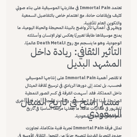
تعتمد Immortal Pain في مقاربتها الموسيقية على بناء صوتي
كثيف وإيقاعات حادة، مع اهتمام خاص بالتفاصيل السمعية
والتكوين العام للأغنية.
ويظهر في أعمالها تأثر واضح بالبيئة المحيطة والحياة اليومية، ما
يمنح موسيقاها طابعًا تعبيريًا يعكس توتر الإنسان وأسئلته
الوجودية، وهو ما ينسجم مع روح الـDeath Metal عالميًا.
التأثير الثقافي: ريادة داخل
المشهد البديل
لا تقتصر أهمية Immortal Pain على إنتاجها الموسيقي
فحسب، بل تمتد إلى دورها الريادي في ترسيخ ثقافة الميتال
داخل المملكة، فقد أسهمت الفرقة في كسر الصور النمطية
مسار راسخ في تاريخ الميتال
المرتبطة بهذا النوع الموسيقي، وفتحت المجال أمام فرق أخرى
للظهور في فعاليات عامة، ما جعلها مرجعًا أساسيًا في تاريخ
السعودي
الموسيقى البديلة السعودية.
تمثل فرقة Immortal Pain تجربة فنية متكاملة، تجاوزت
حدود التجربة الفردية لتصبح جزءًا من التحول الثقافي الأوسع في