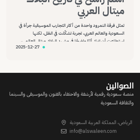
ميتال العربي
تمثل فرقة النمرود واحدة من أكثر التجارب الموسيقية جرأة في
السعودية والعالم العربي، تجربة تشكّلت في الظل، لكنها
استطاعت أن تترك أثرًا واضحًا في مشهد البلاك ميتال العالمي،
2025-12-27
وتؤكد أن الموسيقى، مهما كانت هامشية أو صادمة، قادرة على
عبور الحدود وصناعة حضورها الخاص.
الصوالين
منصة سعودية رقمية لأرشفة والاحتفاء بالفنون والموسيقى والسينما
والثقافة السعودية
الرياض، المملكة العربية السعودية
info@alswaleen.com