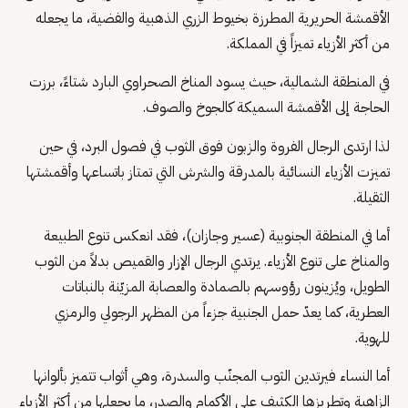
الأقمشة الحريرية المطرزة بخيوط الزري الذهبية والفضية، ما يجعله
من أكثر الأزياء تميزاً في المملكة.
في المنطقة الشمالية، حيث يسود المناخ الصحراوي البارد شتاءً، برزت
الحاجة إلى الأقمشة السميكة كالجوخ والصوف.
لذا ارتدى الرجال الفروة والزبون فوق الثوب في فصول البرد، في حين
تميزت الأزياء النسائية بالمدرقة والشرش التي تمتاز باتساعها وأقمشتها
الثقيلة.
أما في المنطقة الجنوبية (عسير وجازان)، فقد انعكس تنوع الطبيعة
والمناخ على تنوع الأزياء. يرتدي الرجال الإزار والقميص بدلاً من الثوب
الطويل، ويُزينون رؤوسهم بالصمادة والعصابة المزيّنة بالنباتات
العطرية، كما يعدّ حمل الجنبية جزءاً من المظهر الرجولي والرمزي
للهوية.
أما النساء فيرتدين الثوب المجنّب والسدرة، وهي أثواب تتميز بألوانها
الزاهية وتطريزها الكثيف على الأكمام والصدر، ما يجعلها من أكثر الأزياء