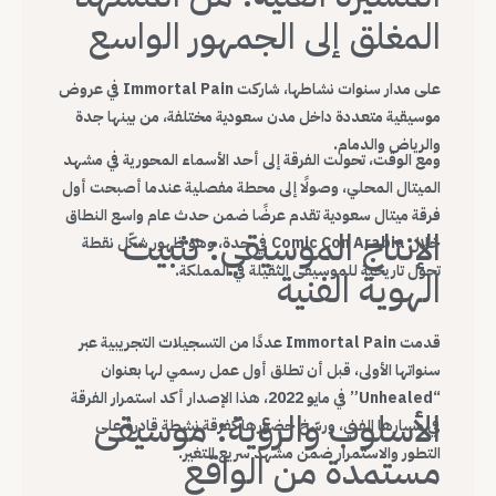
المغلق إلى الجمهور الواسع
على مدار سنوات نشاطها، شاركت Immortal Pain في عروض
موسيقية متعددة داخل مدن سعودية مختلفة، من بينها جدة
والرياض والدمام.
ومع الوقت، تحولت الفرقة إلى أحد الأسماء المحورية في مشهد
الميتال المحلي، وصولًا إلى محطة مفصلية عندما أصبحت أول
فرقة ميتال سعودية تقدم عرضًا ضمن حدث عام واسع النطاق
الإنتاج الموسيقي: تثبيت
خلال Comic Con Arabia في جدة، وهو ظهور شكّل نقطة
تحول تاريخية للموسيقى الثقيلة في المملكة.
الهوية الفنية
قدمت Immortal Pain عددًا من التسجيلات التجريبية عبر
سنواتها الأولى، قبل أن تطلق أول عمل رسمي لها بعنوان
“Unhealed” في مايو 2022، هذا الإصدار أكد استمرار الفرقة
الأسلوب والرؤية: موسيقى
في مسارها الفني، ورسّخ حضورها كفرقة نشطة قادرة على
التطور والاستمرار ضمن مشهد سريع التغير.
مستمدة من الواقع