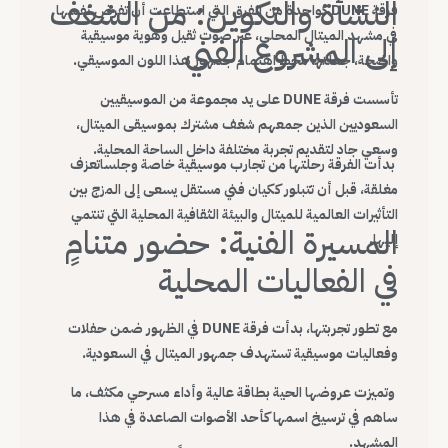
النشأة والتكوين: من الشغف
فرقة DUNE كواحدة من الفرق التي استطاعت أن تفرض نفسها
في مشهد الميتال المحلي، عبر صوت ثقيل وهوية موسيقية
إلى المشروع الفني
واضحة، جعلتها محط اهتمام جمهور هذا اللون الموسيقي.
تأسست فرقة DUNE على يد مجموعة من الموسيقيين
السعوديين الذين جمعهم شغف مشترك بموسيقى الميتال،
وسعي جاد لتقديم تجربة مختلفة داخل الساحة المحلية.
بدأت الفرقة رحلتها من تجارب موسيقية خاصة وجلساتعزف
مغلقة، قبل أن تتبلور ككيان فني مستقل يسعى إلى المزج بين
التأثيرات العالمية للميتال والبيئة الثقافية المحلية التي تنتمي
المسيرة الفنية: حضور متنامٍ
إليها.
في الفعاليات المحلية
مع تطور تجربتها، بدأت فرقة DUNE في الظهور ضمن حفلات
وفعاليات موسيقية تستهدف جمهور الميتال في السعودية.
وتميزت عروضها الحية بطاقة عالية وأداء مسرحي مكثف، ما
ساهم في ترسيخ اسمها كأحد الأصوات الصاعدة في هذا
المشهد.