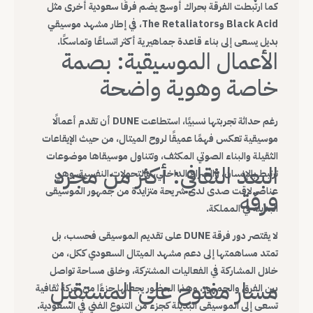
كما ارتبطت الفرقة بحراك أوسع يضم فرقًا سعودية أخرى مثل
Black Acid وThe Retaliators، في إطار مشهد موسيقي
بديل يسعى إلى بناء قاعدة جماهيرية أكثر اتساعًا وتماسكًا.
الأعمال الموسيقية: بصمة
خاصة وهوية واضحة
رغم حداثة تجربتها نسبيًا، استطاعت DUNE أن تقدم أعمالًا
موسيقية تعكس فهمًا عميقًا لروح الميتال، من حيث الإيقاعات
الثقيلة والبناء الصوتي المكثف، وتتناول موسيقاها موضوعات
البعد الثقافي: أكثر من مجرد
ترتبط بالإنسان، والصراع الداخلي، والتحولات النفسية، وهي
عناصر لاقت صدى لدى شريحة متزايدة من جمهور الموسيقى
فرقة
البديلة في المملكة.
لا يقتصر دور فرقة DUNE على تقديم الموسيقى فحسب، بل
تمتد مساهمتها إلى دعم مشهد الميتال السعودي ككل، من
خلال المشاركة في الفعاليات المشتركة، وخلق مساحة تواصل
مسار مفتوح على المستقبل
بين الفرق والجمهور، وهذا الحضور يجعلها جزءًا من حركة ثقافية
تسعى إلى الموسيقى البديلة كجزء من التنوع الفني في السعودية.