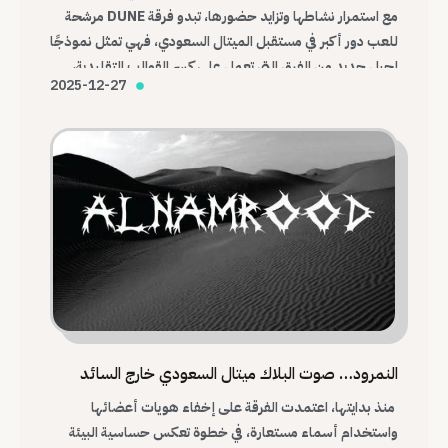
مع استمرار نشاطها وتزايد حضورها، تبدو فرقة DUNE مرشحة
للعب دور أكبر في مستقبل الميتال السعودي، فهي تمثل نموذجًا
لجيل جديد من الفرق التي تعمل على كسر القوالب التقليدية،
2025-12-27
وبناء هوية موسيقية محلية قادرة على التواصل مع العالم.
النمرود… صوت البلاك ميتال السعودي خارج السائد
منذ بدايتها، اعتمدت الفرقة على إخفاء هويات أعضائها
واستخدام أسماء مستعارة، في خطوة تعكس حساسية البيئة