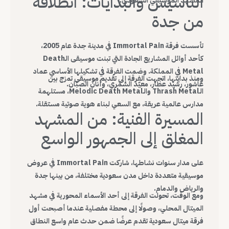
التأسيس والبدايات: انطلاقة
المشهد الموسيقي السعودي.
من جدة
تأسست فرقة Immortal Pain في مدينة جدة عام 2005،
كأحد أوائل المشاريع الجادة التي تبنت موسيقى الـDeath
Metal في المملكة. وضمت الفرقة في تشكيلها الأساسي عماد
ومنذ بدايتها، اتجهت الفرقة إلى تقديم موسيقى تمزج بين
عاشور، رشيد عطار، معيّد الشمّري، وأنان الصبّان.
الـThrash Metal والـMelodic Death Metal، مستلهمة
مدارس عالمية عريقة، مع السعي لبناء هوية صوتية مستقلة.
المسيرة الفنية: من المشهد
المغلق إلى الجمهور الواسع
على مدار سنوات نشاطها، شاركت Immortal Pain في عروض
موسيقية متعددة داخل مدن سعودية مختلفة، من بينها جدة
والرياض والدمام.
ومع الوقت، تحولت الفرقة إلى أحد الأسماء المحورية في مشهد
الميتال المحلي، وصولًا إلى محطة مفصلية عندما أصبحت أول
فرقة ميتال سعودية تقدم عرضًا ضمن حدث عام واسع النطاق