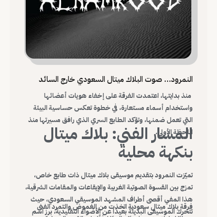
النمرود… صوت البلاك ميتال السعودي خارج السائد
منذ بدايتها، اعتمدت الفرقة على إخفاء هويات أعضائها
واستخدام أسماء مستعارة، في خطوة تعكس حساسية البيئة
التي تعمل ضمنها، وتؤكد الطابع السري الذي رافق مسيرتها منذ
المسار الفني: بلاك ميتال
اللحظة الأولى.
بنكهة محلية
تميّزت النمرود بتقديم موسيقى بلاك ميتال ذات طابع خاص،
تمزج بين القسوة الصوتية الغربية والإيقاعات والمقامات الشرقية،
هذا المفي أقصى أطراف المشهد الموسيقي السعودي، حيث
فرقة بلاك ميتال سعودية اتخذت من الغموض والتمرد الفني
تتحرك الموسيقى البديلة بعيدًا عن الأضواء التقليدية، برز اسم