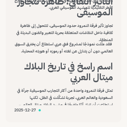
التأثير الثقافي: ظاهرة تتجاوز
والبصرية التي تقدمها، وأسهم في تعزيز صورتها كفرقة تعمل خارج
الأطر التقليدية للمشهد الموسيقي العربي.
الموسيقى
تجاوز تأثير فرقة النمرود حدود الموسيقى، لتتحول إلى ظاهرة
ثقافية داخل النقاشات المتعلقة بحرية التعبير والفنون البديلة في
المنطقة.
فقد مثّلت نموذجًا لمشروع فني عربي استطاع أن يخترق السوق
العالمي دون أن يتنازل عن لغته أو رموزه أو هويته المحلية.
اسم راسخ في تاريخ البلاك
ميتال العربي
تمثل فرقة النمرود واحدة من أكثر التجارب الموسيقية جرأة في
السعودية والعالم العربي، تجربة تشكّلت في الظل، لكنها
استطاعت أن تترك أثرًا واضحًا في مشهد البلاك ميتال العالمي،
2025-12-27
وتؤكد أن الموسيقى، مهما كانت هامشية أو صادمة، قادرة على
عبور الحدود وصناعة حضورها الخاص.