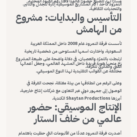
مسارًا لها، لتصنع حضورًا عالميًا لافتًا رغم القيود المحلية
النمرود كأحد أكثر المشاريع الموسيقية إثارة للجدل والتأثير.
والتحديات الثقافية.
التأسيس والبدايات: مشروع
من الهامش
تأسست فرقة النمرود عام 2008 داخل المملكة العربية
السعودية، واختارت اسمها المستوحى من شخصية تاريخية
ارتبطت بالتمرّد والعصيان، في دلالة واضحة على طبيعة المشروع
زج منحها هوية فريدة داخل المشهد العالمي، وجعل أعمالها
الفني والفكري للفرقة.
مختلفة عن القوالب التقليدية لهذا النوع الموسيقي.
وعلى الرغم من انطلاقها من بيئة مغلقة، نجحت الفرقة في
الوصول إلى جمهور دولي عبر التعاون مع شركات إنتاج خارجية،
أبرزها Shaytan Productions الكندية.
الإنتاج الموسيقي: حضور
عالمي من خلف الستار
أصدرت فرقة النمرود عددًا من الألبومات التي حظيت باهتمام