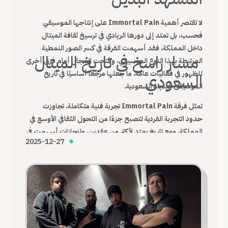
لا تقتصر أهمية Immortal Pain على إنتاجها الموسيقي
فحسب، بل تمتد إلى دورها الريادي في ترسيخ ثقافة الميتال
داخل المملكة، فقد أسهمت الفرقة في كسر الصور النمطية
مسار راسخ في تاريخ الميتال
المرتبطة بهذا النوع الموسيقي، وفتحت المجال أمام فرق أخرى
للظهور في فعاليات عامة، ما جعلها مرجعًا أساسيًا في تاريخ
السعودي
الموسيقى البديلة السعودية.
تمثل فرقة Immortal Pain تجربة فنية متكاملة، تجاوزت
حدود التجربة الفردية لتصبح جزءًا من التحول الثقافي الأوسع في
المملكة، ومع تاريخ يمتد لأكثر من عقدين، وإنجازات أسهمت في
2025-12-27
تغيير شكل المشهد، تظل Immortal Pain واحدة من أهم
الفرق التي أرست قواعد الميتال السعودي الحديث.