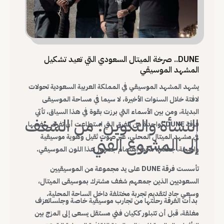
DUNE.. صرخة الميتال السعودي التي تعيد تشكيل
المشهد الموسيقي
يشهد المشهد الموسيقي في المملكة العربية السعودية تحولات
لافتة خلال السنوات الأخيرة، لا سيما في مساحة الموسيقى
البديلة، ومن بين الأسماء التي برزت بقوة في هذا السياق، تأتي
النشأة والتكوين: من الشغف
فرقة DUNE كواحدة من الفرق التي استطاعت أن تفرض نفسها
في مشهد الميتال المحلي، عبر صوت ثقيل وهوية موسيقية
إلى المشروع الفني
واضحة، جعلتها محط اهتمام جمهور هذا اللون الموسيقي.
تأسست فرقة DUNE على يد مجموعة من الموسيقيين
السعوديين الذين جمعهم شغف مشترك بموسيقى الميتال،
وسعي جاد لتقديم تجربة مختلفة داخل الساحة المحلية.
بدأت الفرقة رحلتها من تجارب موسيقية خاصة وجلساتعزف
مغلقة، قبل أن تتبلور ككيان فني مستقل يسعى إلى المزج بين