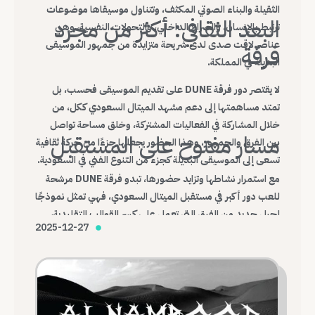
الثقيلة والبناء الصوتي المكثف، وتتناول موسيقاها موضوعات
البعد الثقافي: أكثر من مجرد
ترتبط بالإنسان، والصراع الداخلي، والتحولات النفسية، وهي
عناصر لاقت صدى لدى شريحة متزايدة من جمهور الموسيقى
فرقة
البديلة في المملكة.
لا يقتصر دور فرقة DUNE على تقديم الموسيقى فحسب، بل
تمتد مساهمتها إلى دعم مشهد الميتال السعودي ككل، من
خلال المشاركة في الفعاليات المشتركة، وخلق مساحة تواصل
مسار مفتوح على المستقبل
بين الفرق والجمهور، وهذا الحضور يجعلها جزءًا من حركة ثقافية
تسعى إلى الموسيقى البديلة كجزء من التنوع الفني في السعودية.
مع استمرار نشاطها وتزايد حضورها، تبدو فرقة DUNE مرشحة
للعب دور أكبر في مستقبل الميتال السعودي، فهي تمثل نموذجًا
لجيل جديد من الفرق التي تعمل على كسر القوالب التقليدية،
2025-12-27
وبناء هوية موسيقية محلية قادرة على التواصل مع العالم.