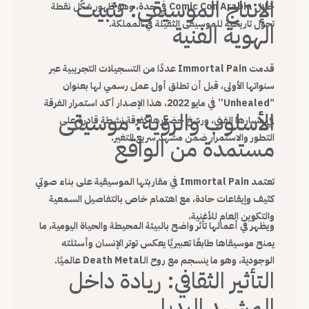
الإنتاج الموسيقي: تثبيت
خلال Comic Con Arabia في جدة، وهو ظهور شكّل نقطة
تحول تاريخية للموسيقى الثقيلة في المملكة.
الهوية الفنية
قدمت Immortal Pain عددًا من التسجيلات التجريبية عبر
سنواتها الأولى، قبل أن تطلق أول عمل رسمي لها بعنوان
“Unhealed” في مايو 2022، هذا الإصدار أكد استمرار الفرقة
الأسلوب والرؤية: موسيقى
في مسارها الفني، ورسّخ حضورها كفرقة نشطة قادرة على
التطور والاستمرار ضمن مشهد سريع التغير.
مستمدة من الواقع
تعتمد Immortal Pain في مقاربتها الموسيقية على بناء صوتي
كثيف وإيقاعات حادة، مع اهتمام خاص بالتفاصيل السمعية
والتكوين العام للأغنية.
ويظهر في أعمالها تأثر واضح بالبيئة المحيطة والحياة اليومية، ما
يمنح موسيقاها طابعًا تعبيريًا يعكس توتر الإنسان وأسئلته
الوجودية، وهو ما ينسجم مع روح الـDeath Metal عالميًا.
التأثير الثقافي: ريادة داخل
المشهد البديل