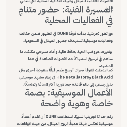
التأثيرات العالمية للميتال والبيئة الثقافية المحلية التي تنتمي
المسيرة الفنية: حضور متنامٍ
إليها.
في الفعاليات المحلية
مع تطور تجربتها، بدأت فرقة DUNE في الظهور ضمن حفلات
وفعاليات موسيقية تستهدف جمهور الميتال في السعودية.
وتميزت عروضها الحية بطاقة عالية وأداء مسرحي مكثف، ما
ساهم في ترسيخ اسمها كأحد الأصوات الصاعدة في هذا
المشهد.
كما ارتبطت الفرقة بحراك أوسع يضم فرقًا سعودية أخرى مثل
Black Acid وThe Retaliators، في إطار مشهد موسيقي
بديل يسعى إلى بناء قاعدة جماهيرية أكثر اتساعًا وتماسكًا.
الأعمال الموسيقية: بصمة
خاصة وهوية واضحة
رغم حداثة تجربتها نسبيًا، استطاعت DUNE أن تقدم أعمالًا
موسيقية تعكس فهمًا عميقًا لروح الميتال، من حيث الإيقاعات