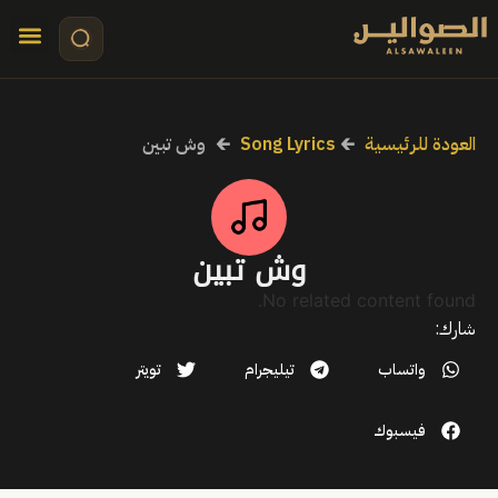
تواصل معنا
قصص مرئي
كلمات الأ
العودة للرئيسية
🡰
Song Lyrics
🡰
وش تبين
وش تبين
No related content found.
شارك:
واتساب
تيليجرام
تويتر
فيسبوك