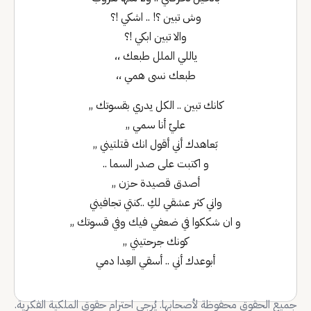
وش تبين ؟! .. اشكي !؟
والا تبين ابكي !؟
ياللي الملل طبعك ،،
طبعك نسى همي ،،
كانك تبين .. الكل يدري بقسوتك ,,
عليّ أنا سمي ,,
بَعاهدك أني أقول انك قتلتيني ,,
و اكتبت على صدر السما ..
أصدق قصيدة حزن ,,
واني كثر عشقي لكِ ..كنتي تجافيني
و ان شككوا في ضعفي فيك وفي قسوتك ,,
كونك جرحتيني ,,
أبوعدك أني .. أسقي العِدا دمي
جميع الحقوق محفوظة لأصحابها. يُرجى احترام حقوق الملكية الفكرية.