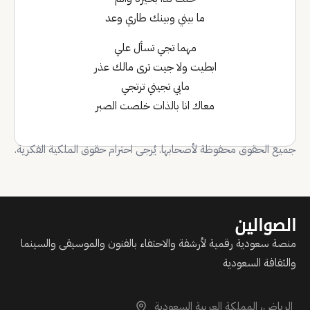
ما بيني وبينك طاري وعد
مهما تجي تسأل علي
ابطيت ولا جيت ترى مالك عذر
مابي تجيني ترتجي
معاك انا بالذات خلصت الصبر
جميع الحقوق محفوظة لأصحابها. يُرجى احترام حقوق الملكية الفكرية.
الصوالين
منصة سعودية رقمية لأرشفة والاحتفاء بالفنون والموسيقى والسينما
والثقافة السعودية
الرياض، المملكة العربية السعودية