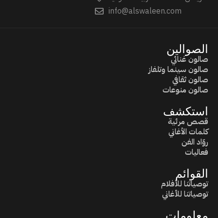
info@alswaleen.com
الصوالين
صالون غنائي
صالون سينما وتلفاز
صالون ثقافي
صالون منوعات
استكشف
قصص مرئية
كلمات الأغاني
روّاد الفن
فعاليات
القوائم
توصياتنا للأفلام
توصياتنا للأغاني
معلومات