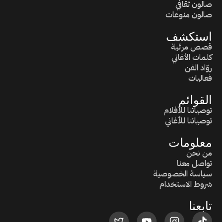
صالون ثقافي
صالون منوعات
استكشف
قصص مرئية
كلمات الأغاني
روّاد الفن
فعاليات
القوائم
توصياتنا للأفلام
توصياتنا للأغاني
معلومات
من نحن
تواصل معنا
سياسة الخصوصية
شروط الاستخدام
تابعنا