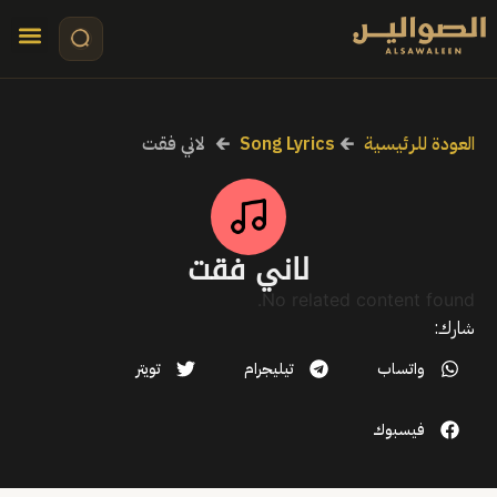
تواصل معنا
قصص مرئي
كلمات الأ
العودة للرئيسية
🡰
Song Lyrics
🡰
لاني فقت
لاني فقت
No related content found.
شارك:
واتساب
تيليجرام
تويتر
فيسبوك