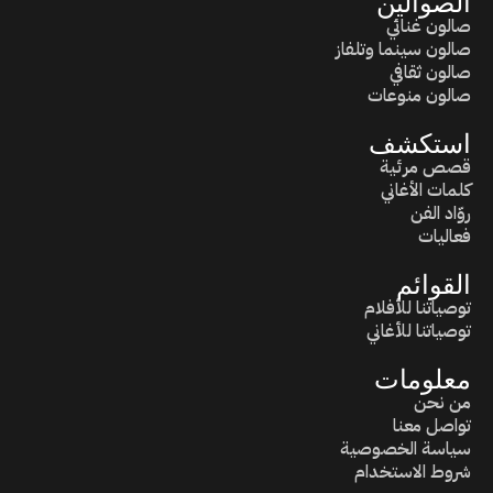
الصوالين
صالون غنائي
صالون سينما وتلفاز
صالون ثقافي
صالون منوعات
استكشف
قصص مرئية
كلمات الأغاني
روّاد الفن
فعاليات
القوائم
توصياتنا للأفلام
توصياتنا للأغاني
معلومات
من نحن
تواصل معنا
سياسة الخصوصية
شروط الاستخدام