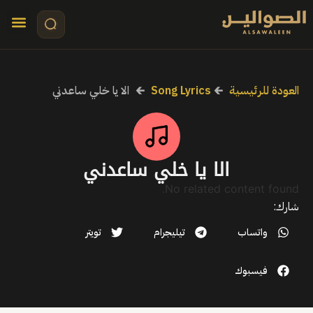
تواصل معنا
قصص مرئي
كلمات الأ
العودة للرئيسية
🡰
Song Lyrics
🡰
الا يا خلي ساعدني
الا يا خلي ساعدني
No related content found.
شارك:
واتساب
تيليجرام
تويتر
فيسبوك