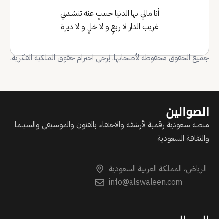
أنا مالي بها الدنيا حبيبٍ عنه تنشـدني
غريب الدار لا ربعٍ و لا خلٍ و لا ديرة
جميع الحقوق محفوظة لأصحابها. يُرجى احترام حقوق الملكية الفكرية.
الصوالين
منصة سعودية رقمية لأرشفة والاحتفاء بالفنون والموسيقى والسينما
والثقافة السعودية
الرياض، المملكة العربية السعودية
info@alswaleen.com