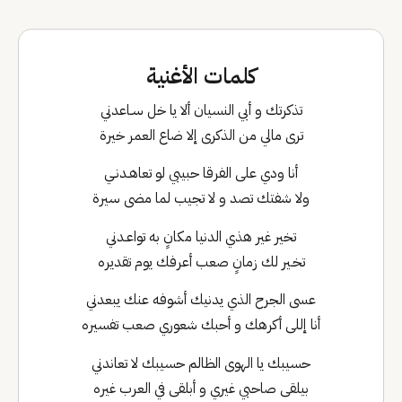
كلمات الأغنية
تذكرتك و أبي النسيان ألا يا خل سـاعدني
ترى مالي من الذكرى إلا ضاع العمر خيرة
أنا ودي على الفرقا حبيبي لو تعاهـدنـي
ولا شفتك تصد و لا تجيب لما مضى سيرة
تخير غير هذي الدنيا مكانٍ به تواعـدني
تخـير لك زمانٍ صعب أعرفك يوم تقديره
عسى الجرح الذي يدنيك أشوفه عنك يبعدني
أنا إللى أكرهك و أحبك شعوري صعب تفسيره
حسيبك يا الهوى الظالم حسيبك لا تعاندني
بيلقى صاحبي غيري و أبلقى في العرب غيره