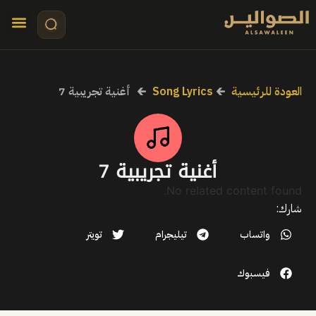
تواصل معنا
قصص مرئي
كلمات الأ
العودة للرئيسية
🡰
Song Lyrics
🡰
أغنية تجريبية 7
أغنية تجريبية 7
No related content found.
شارك:
واتساب
تيليجرام
تويتر
فيسبوك