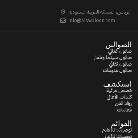
الرياض، المملكة العربية السعودية
info@alswaleen.com
الصوالين
صالون غنائي
صالون سينما وتلفاز
صالون ثقافي
صالون منوعات
استكشف
قصص مرئية
كلمات الأغاني
روّاد الفن
فعاليات
القوائم
توصياتنا للأفلام
توصياتنا للأغاني