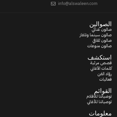
info@alswaleen.com
الصوالين
صالون غنائي
صالون سينما وتلفاز
صالون ثقافي
صالون منوعات
استكشف
قصص مرئية
كلمات الأغاني
روّاد الفن
فعاليات
القوائم
توصياتنا للأفلام
توصياتنا للأغاني
معلومات