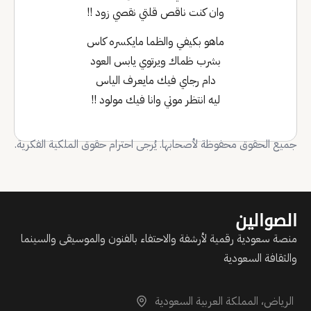
وان كنت ناقص قلتي نقصي زود !!
ماهو بكيفي والظما مايكسره كاس
بشرب ظماك ويرتوي يابس العود
دام رجاي فيك مايعرف الياس
ليه انتظر موتي وانا فيك مولود !!
جميع الحقوق محفوظة لأصحابها. يُرجى احترام حقوق الملكية الفكرية.
الصوالين
منصة سعودية رقمية لأرشفة والاحتفاء بالفنون والموسيقى والسينما
والثقافة السعودية
الرياض، المملكة العربية السعودية