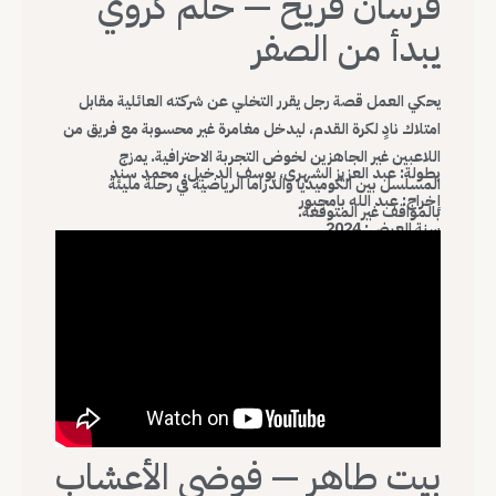
فرسان قريح — حلم كروي
يبدأ من الصفر
يحكي العمل قصة رجل يقرر التخلي عن شركته العائلية مقابل
امتلاك نادٍ لكرة القدم، ليدخل مغامرة غير محسوبة مع فريق من
اللاعبين غير الجاهزين لخوض التجربة الاحترافية. يمزج
بطولة: عبد العزيز الشهري، يوسف الدخيل، محمد سند
المسلسل بين الكوميديا والدراما الرياضية في رحلة مليئة
إخراج: عبد الله بامجبور
بالمواقف غير المتوقعة.
سنة العرض: 2024
بيت طاهر — فوضى الأعشاب