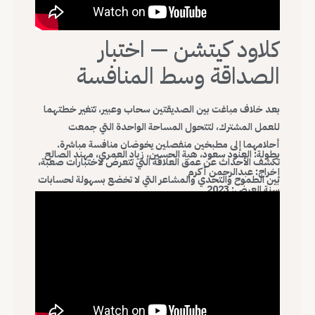
كلاود كيتشن — اختبار
الصداقة وسط المنافسة
بعد خلاف مباغت بين الصديقتين سحاب وعبير، تتغير خطتهما
للعمل المشترك، لتتحول المساحة الواحدة التي جمعت
أحلامهما إلى مطبخين منفصلين يخوضان منافسة مباشرة.
بطولة: العنود سعود، هبة الحسين، زياد العمري، مهند الصالح
تكشف الأحداث عن عمق العلاقة التي تتعرض لاختبارات صعبة،
إخراج: عبدالرحمن أكرم
بين الطموح والتحدي والمشاعر التي لا تخضع بسهولة لحسابات
سنة العرض: 2023
النجاح والفشل، ويبرز العمل كيف يمكن للخلافات المهنية أن
تضع روابط الصداقة تحت المجهر.