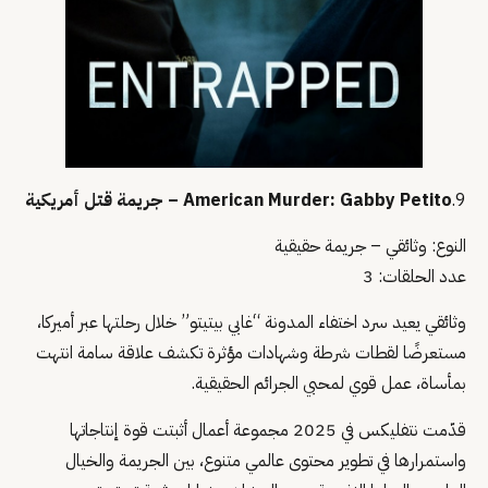
9.
American Murder: Gabby Petito – جريمة قتل أمريكية
النوع: وثائقي – جريمة حقيقية
عدد الحلقات: 3
وثائقي يعيد سرد اختفاء المدونة “غابي بيتيتو” خلال رحلتها عبر أميركا،
مستعرضًا لقطات شرطة وشهادات مؤثرة تكشف علاقة سامة انتهت
بمأساة، عمل قوي لمحبي الجرائم الحقيقية.
قدّمت نتفليكس في 2025 مجموعة أعمال أثبتت قوة إنتاجاتها
واستمرارها في تطوير محتوى عالمي متنوع، بين الجريمة والخيال