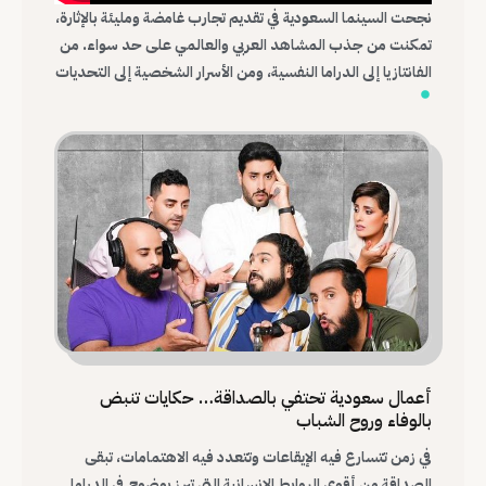
نجحت السينما السعودية في تقديم تجارب غامضة ومليئة بالإثارة،
تمكنت من جذب المشاهد العربي والعالمي على حد سواء. من
الفانتازيا إلى الدراما النفسية، ومن الأسرار الشخصية إلى التحديات
الرمزية، أثبتت هذه الأفلام قدرة الدراما السعودية على
استكشاف المجهول وصناعة قصص مشوقة تظل عالقة في
ذهن المشاهد.
أعمال سعودية تحتفي بالصداقة… حكايات تنبض
بالوفاء وروح الشباب
في زمن تتسارع فيه الإيقاعات وتتعدد فيه الاهتمامات، تبقى
الصداقة من أقوى الروابط الإنسانية التي تبرز بوضوح في الدراما