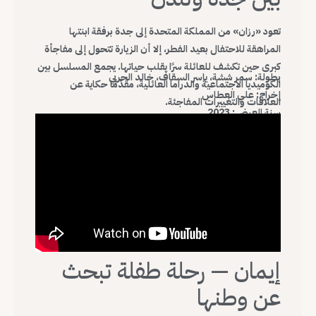
تعود «رزان» من المملكة المتحدة إلى جدة برفقة ابنتها
المراهقة للاحتفال بعيد الفطر، إلا أن الزيارة تتحول إلى مفاجأة
كبرى حين تكشف للعائلة سرًا يقلب حياتها. يجمع المسلسل بين
بطولة: سمر ششة، ياسر السقاف، خالد الحربي
الكوميديا الاجتماعية والدراما العائلية، مقدّمًا حكاية عن
إخراج: علي العطاس
العلاقات والتغييرات المفاجئة.
سنة العرض: 2023
إيمان — رحلة طفلة تبحث
عن وطنها