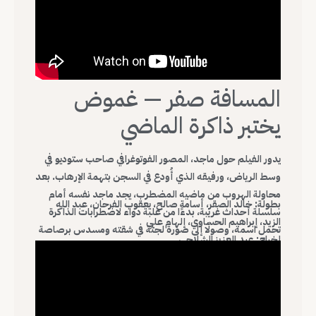
المسافة صفر — غموض
يختبر ذاكرة الماضي
يدور الفيلم حول ماجد، المصور الفوتوغرافي صاحب ستوديو في
وسط الرياض، ورفيقه الذي أُودع في السجن بتهمة الإرهاب. بعد
محاولة الهروب من ماضيه المضطرب، يجد ماجد نفسه أمام
بطولة: خالد الصقر، أسامة صالح، يعقوب الفرحان، عبد الله
سلسلة أحداث غريبة، بدءًا من علبة دواء لاضطرابات الذاكرة
الزيد، إبراهيم الحساوي، إلهام علي
تحمل اسمه، وصولًا إلى صورة لجثة في شقته ومسدس برصاصة
إخراج: عبد العزيز الشلاحي
ناقصة في سيارته. يتسلل الغموض في كل تفاصيل القصة، ما
سنة العرض: 2019
يضعه في رحلة مستمرة لإثبات براءته وسط سلسلة من
المفاجآت المشوقة.