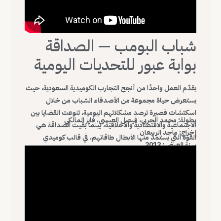
شباب البومب — الصداقة
بوابة عبور للتحديات اليومية
يقدّم العمل واحدًا من أنجح التجارب الكوميدية السعودية، حيث
يستعرض حياة مجموعة من الأصدقاء الشباب من خلال
اسكتشات قصيرة ترصد مشكلاتهم اليومية، تنوعت القضايا بين
بطولة: محمد الحربي، فيصل العيسى، فايز المالكي
الاجتماعية والاقتصادية والأخلاقية، بينما بقيت الصداقة هي
إخراج: ماجد الربيعان
القوة التي يستمد منها الأبطال طاقاتهم، في قالب كوميدي
سنة العرض: 2012
خفيف يقترب من واقع الشباب ويقدّم مواقف تجمع الطرافة
بالرسائل الاجتماعية.