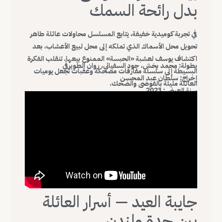
بدل رائحة السمك
في تجربة كوميدية خفيفة، يتابع المسلسل محاولات عائلة طاهر
تحويل محل الأسماك الذي تملكه إلى محل لبيع الأعشاب، بعد
اكتشاف يوسف لعشبة «الحبسة» الممنوع بيعها. تنقلب الفكرة
بطولة: محمد بخش، جود السفياني، روان الطويرقي
البسيطة إلى سلسلة مفارقات مضحكة وعقبات تجعل يوميات
إخراج: سلطان عبد المحسن
العائلة مليئة بالفوضى والضحك.
سنة العرض: 2023
جايبة العيد — أسرار العائلة
بين جدة ولندن