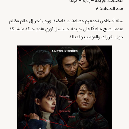
التصنيف: جريمة – إثارة – دراما
عدد الحلقات: 6
ستة أشخاص تجمعهم مصادفات غامضة، ورجل يُجر إلى عالم مظلم
بعدما يصبح شاهدًا على جريمة. مسلسل كوري يقدم حبكة متشابكة
حول القرارات والعواقب والعدالة.