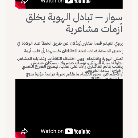
سوار — تبادل الهوية يخلق
أزمات مشاعرية
يروي الفيلم قصة طفلين يُبدَّلان عن طريق الخطأ عند الولادة في
إحدى المستشفيات، لتجد العائلتان نفسيهما في قلب أزمة
تمسّ الهوية والانتماء، وبين اختلاف الثقافات وتشابك المشاعر،
بطولة: سارة البهلكي، يوسف ديميروك، سيركان جينيش
ينقلب عالم العائلتين رأسًا على عقب، ليصبح الصراع النفسي
إخراج: أسامة الخريجي
والاجتماعي محور القصة، ما يقدّم تجربة درامية مؤثرة تمزج
سنة العرض: 2025
الغموض بالدراما الإنسانية.