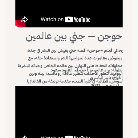
حوجن — جني بين عالمين
يحكي فيلم «حوجن» قصة جني يعيش بين البشر في جدة،
ويخوض مغامرات عدة لمواجهة الشر واستعادة حقه، مع
محاولاته الحفاظ على التوازن بين عالمه الخاص وحياته البشرية
بطولة: براء عالم، نورا خضراء، العنود سعود
اليومية. تتطور الأحداث لتظهر علاقة رومانسية بينه وبين
إخراج: ياسر الياسري
سوسن، الطالبة في كلية الطب، مقدمة توليفة من الفانتازيا
سنة العرض: 2023
والرومانسية والصراع الأخلاقي، الفيلم مقتبس عن رواية الكاتب
إبراهيم عباس، ليضيف بعدًا سرديًا غنيًا للتجربة السينمائية.