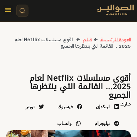
تواصل معنا
قصص مرئي
كلمات الأ
العودة للرئيسية
🡰
فيلم
🡰
أقوى مسلسلات Netflix لعام
2025… القائمة التي ينتظرها الجميع
أقوى مسلسلات Netflix لعام
2025… القائمة التي ينتظرها
الجميع
شارك:
لينكدإن
فيسبوك
تويتر
تيليجرام
واتساب