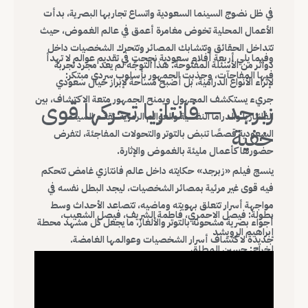
في ظل نضوج السينما السعودية واتساع تجاربها البصرية، بدأت
الأعمال المحلية تخوض مغامرة أعمق في عالم الغموض، حيث
تتداخل الحقائق وتتشابك المصائر وتتحرك الشخصيات داخل
وفيما يلي أربعة أفلام سعودية نجحت في تقديم عوالم لا تهدأ
دوائر من الأسئلة المفتوحة. هذا التوجّه لم يعد مجرد تجربة
فيها المفاجآت، وجذبت الجمهور بأسلوب سردي مبتكر:
لإثراء الأنواع الدرامية، بل أصبح مساحة لإبراز خيال سعودي
جريء يستكشف المجهول ويمنح الجمهور متعة الاكتشاف، بين
زبرجد — فانتازيا تحركها قوى
الفانتازيا والدراما النفسية والعوالم الرمزية، تقدّم السينما
خفية
السعودية قصصًا تنبض بالتوتر والتحولات المفاجئة، لتفرض
حضورها كأعمال مليئة بالغموض والإثارة.
ينسج فيلم «زبرجد» حكايته داخل عالم فانتازي غامض تتحكم
فيه قوى غير مرئية بمصائر الشخصيات، ليجد البطل نفسه في
مواجهة أسرار تتعلق بهويته وماضيه، تتصاعد الأحداث وسط
بطولة: فيصل الاحمري، فاطمة الشريف، فيصل الشعيب،
أجواء بصرية مشحونة بالتوتر والألغاز، ما يجعل كل مشهد محطة
إبراهيم الرويشد
جديدة لاكتشاف أسرار الشخصيات وعوالمها الغامضة.
إخراج: حسين المطلق
سنة العرض: 2022