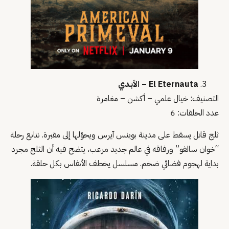
El Eternauta – الأبدي
التصنيف: خيال علمي – أكشن – مغامرة
عدد الحلقات: 6
ثلج قاتل يسقط على مدينة بوينس آيرس ويحوّلها إلى مقبرة. نتابع رحلة
“خوان سالفو” ورفاقه في عالم جديد مرعب، يتضح فيه أن الثلج مجرد
بداية لهجوم فضائي ضخم. مسلسل يخطف الأنفاس بكل حلقة.