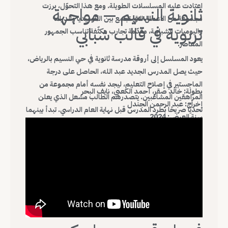
اعتادت عليه المسلسلات الطويلة. ومع هذا التحوّل، برزت
ثانوية النسيم — مواجهة
مجموعة من الأعمال التي تجمع بين الكوميديا والدراما
تربوية في قالب شبابي
واليوميات الشبابية، مقدّمة تجارب مكثّفة تناسب الجمهور
المعاصر.
يعود المسلسل إلى أروقة مدرسة ثانوية في حي النسيم بالرياض،
حيث يصل المدرس الجديد عبد الله، الحاصل على درجة
الماجستير في إصلاح التعليم، ليجد نفسه أمام مجموعة من
بطولة: خالد صقر، أحمد الكعبي، نايف البحر
المراهقين المشاغبين. يتصدرهم الطالب مشعل الذي يعلن
إخراج: عبد الرحمن الجندل
تحديًا صريحًا بطرد المدرس قبل نهاية العام الدراسي. تبدأ بينهما
سنة العرض: 2024
رحلة من الصراع التربوي والسلوكي، في قالب يجمع الكوميديا
بالدراما الشبابية.