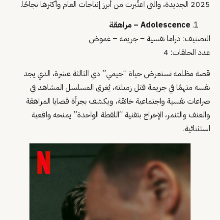
2025 الجديدة، والتي اعتُبرت من أبرز إنتاجات العام وأكثرها نجاحًا.
Adolescence – مراهقة
التصنيف: دراما نفسية – جريمة – غموض
عدد الحلقات: 4
قصة مظلمة تستعرض حياة “جيمي” ذي الثالثة عشرة، الذي يجد
نفسه متهمًا في جريمة قتل زميلته، يُغرق المسلسل المشاهد في
صراعات نفسية واجتماعية خانقة، ويكشف بجرأة قضايا المراهقة
والعنف والتنمر، الإخراج بتقنية “اللقطة الواحدة” يمنحه واقعية
استثنائية.