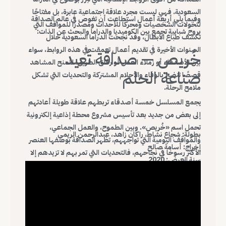
السعودية. فهي ليست مجرد علاقة اجتماعية عابرة، بل مفتاحًا
وفيما يلي أربعة أعمال استطاعت أن تغوص في عالم الصداقة
لتحولات الشخصيات ومحركًا للأحداث ومصدرًا للمواقف التي
بروح شبابية تجمع بين الكوميديا والدراما والبحث عن الذات:
تكشف طباع الأبطال، وقد نجحت الدراما السعودية خلال
السنوات الأخيرة في تقديم أعمال تعمقت في هذه الروابط، سواء
خُريص — صداقة تُعيد
بين الأصدقاء أو زملاء العمل أو رفاق الطريق، لتمنح المشاهد
صناعة الحلم
قصصًا تنضح بالوفاء والأحلام المشتركة والتحديات التي تشكل
ملامح الرحلة.
يجمع المسلسل خمسة أصدقاء تربطهم علاقة طويلة أعادتهم
إلى بعض من جديد بعد تأسيس مشروع محطة إذاعية إلكترونية
تحمل اسم «خُريص». وبين الطموح، والعمل الجماعي،
بطولة: شجاع نشاط، راكان زاهد، عبدالرحمن الريمي
والمواقف اليومية التي تواجههم، تظهر الصداقة بوصفها العنصر
إخراج: أسامة صالح
الأكثر رسوخًا في نجاحهم، فالتحديات التي تمر بهم لا تزيدهم إلا
سنة العرض: 2020
تماسكًا، لتتحول الإذاعة إلى مساحة لاختبار روح الفريق والوفاء.