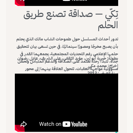
تِكّي — صداقة تصنع طريق
الحلم
تدور أحداث المسلسل حول طموحات الشاب مالك الذي يحلم
بأن يصبح مخرجًا ومصورًا سينمائيًا، في حين تسعى بيان لتحقيق
حلمها الإعلامي رغم التحديات المجتمعية، يجمعهما القدر في
بطولة: خيرية أبو لبن، مؤيد الثقفي، علي الشريف، عادل رضوان
جدة، لتبدأ رحلة تعتمد على الصداقة والدعم المتبادل وتحمّل
إخراج: محمد مكي
مسؤولية مواجهة العقبات، تتحول العلاقة بينهما إلى محور
سنة العرض: 2012
رئيسي في السرد، يعكس حضور الصداقة بوصفها طاقة دافعة
نحو تحقيق الذات.