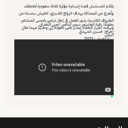
يقدّم المسلسل قصة إنسانية مؤثرة لفتاة سعودية تُختطف
وتُخرج من المملكة بهدف الزواج القسري، لتعيش سلسلة من
الظروف القاسية. يدور العمل في إطار درامي يلامس المشاعر،
بطولة: رقية الجاسم، سمير الناصر، أيمن البعداني
ويرصد إصرار الطفلة إيمان على العودة إلى وطنها مهما طال
إخراج: حسين المهدي
الزمن.
سنة العرض: 2023