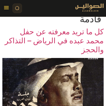
Event Condition:
قادمة
تواصل معنا
قصص مرئي
كلمات الأ
كل ما تريد معرفته عن حفل
محمد عبده في الرياض – التذاكر
والحجز