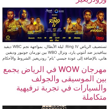
تستضيف الرياض Ring IV: ليلة الأبطال، بمواجهة نجم WBC ديفيد
بينافيديز ضد أنتوني يارد، ونزال WBO بين نورمان جونيور وديفين
هاني، بالإضافة إلى عودة جيسي “بام” رودريغيز. الشروط والأحكام
مهرجان WOW في الرياض يجمع
بين الموسيقى والجولف
والسيارات في تجربة ترفيهية
متكاملة