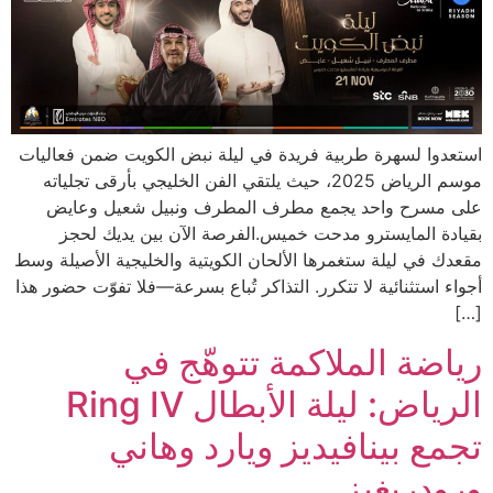
استعدوا لسهرة طربية فريدة في ليلة نبض الكويت ضمن فعاليات
موسم الرياض 2025، حيث يلتقي الفن الخليجي بأرقى تجلياته
على مسرح واحد يجمع مطرف المطرف ونبيل شعيل وعايض
بقيادة المايسترو مدحت خميس.الفرصة الآن بين يديك لحجز
مقعدك في ليلة ستغمرها الألحان الكويتية والخليجية الأصيلة وسط
أجواء استثنائية لا تتكرر. التذاكر تُباع بسرعة—فلا تفوّت حضور هذا
[…]
رياضة الملاكمة تتوهّج في
الرياض: ليلة الأبطال Ring IV
تجمع بينافيديز ويارد وهاني
ورودريغيز