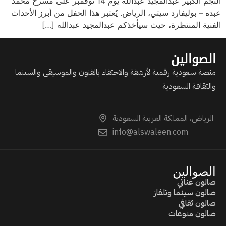
النجم الكبير عبدالمجيد عبدالله يوم 14 نوفمبر على مسرح محمد
عبده – بوليفارد سيتي، الرياض. يُعتبر هذا الحفل من أبرز الأحداث
الفنية المنتظرة، حيث سيأخذكم عبدالمجيد عبدالله […]
الصوالين
منصة سعودية رقمية لأرشفة والاحتفاء بالفنون والموسيقى والسينما
والثقافة السعودية
الرياض، المملكة العربية السعودية
info@alswaleen.com
الصوالين
صالون غنائي
صالون سينما وتلفاز
صالون ثقافي
صالون منوعات