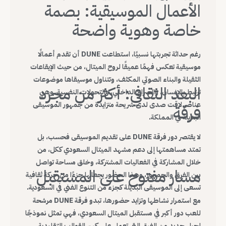
الأعمال الموسيقية: بصمة
خاصة وهوية واضحة
رغم حداثة تجربتها نسبيًا، استطاعت DUNE أن تقدم أعمالًا
موسيقية تعكس فهمًا عميقًا لروح الميتال، من حيث الإيقاعات
الثقيلة والبناء الصوتي المكثف، وتتناول موسيقاها موضوعات
البعد الثقافي: أكثر من مجرد
ترتبط بالإنسان، والصراع الداخلي، والتحولات النفسية، وهي
عناصر لاقت صدى لدى شريحة متزايدة من جمهور الموسيقى
فرقة
البديلة في المملكة.
لا يقتصر دور فرقة DUNE على تقديم الموسيقى فحسب، بل
تمتد مساهمتها إلى دعم مشهد الميتال السعودي ككل، من
خلال المشاركة في الفعاليات المشتركة، وخلق مساحة تواصل
مسار مفتوح على المستقبل
بين الفرق والجمهور، وهذا الحضور يجعلها جزءًا من حركة ثقافية
تسعى إلى الموسيقى البديلة كجزء من التنوع الفني في السعودية.
مع استمرار نشاطها وتزايد حضورها، تبدو فرقة DUNE مرشحة
للعب دور أكبر في مستقبل الميتال السعودي، فهي تمثل نموذجًا
لجيل جديد من الفرق التي تعمل على كسر القوالب التقليدية،