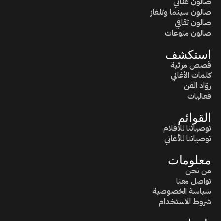
صالون غنائي
صالون سينما وتلفاز
صالون ثقافي
صالون منوعات
استكشف
قصص مرئية
كلمات الأغاني
روّاد الفن
فعاليات
القوائم
توصياتنا للأفلام
توصياتنا للأغاني
معلومات
من نحن
تواصل معنا
سياسة الخصوصية
شروط الاستخدام