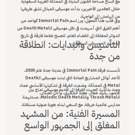
مع اتساع مساحة الفنون البديلة في المملكة العربية السعودية
خلال العقدين الأخيرين، بدأت موسيقى الميتال تشق طريقها
من الهامش إلى الواجهة.
وفي قلب هذا التحول، يبرز اسم Immortal Pain كواحد من
أهم الفرق التي أسهمت في نقل موسيقى الـDeath Metal من
الدوائر المغلقة إلى الفضاء العام، لتصبح علامة فارقة في تاريخ
التأسيس والبدايات: انطلاقة
المشهد الموسيقي السعودي.
من جدة
تأسست فرقة Immortal Pain في مدينة جدة عام 2005،
كأحد أوائل المشاريع الجادة التي تبنت موسيقى الـDeath
Metal في المملكة. وضمت الفرقة في تشكيلها الأساسي عماد
ومنذ بدايتها، اتجهت الفرقة إلى تقديم موسيقى تمزج بين
عاشور، رشيد عطار، معيّد الشمّري، وأنان الصبّان.
الـThrash Metal والـMelodic Death Metal، مستلهمة
مدارس عالمية عريقة، مع السعي لبناء هوية صوتية مستقلة.
المسيرة الفنية: من المشهد
المغلق إلى الجمهور الواسع