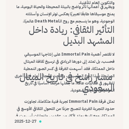
والتكوين العام للأغنية.
ويظهر في أعمالها تأثر واضح بالبيئة المحيطة والحياة اليومية، ما
يمنح موسيقاها طابعًا تعبيريًا يعكس توتر الإنسان وأسئلته
الوجودية، وهو ما ينسجم مع روح الـDeath Metal عالميًا.
التأثير الثقافي: ريادة داخل
المشهد البديل
لا تقتصر أهمية Immortal Pain على إنتاجها الموسيقي
فحسب، بل تمتد إلى دورها الريادي في ترسيخ ثقافة الميتال
داخل المملكة، فقد أسهمت الفرقة في كسر الصور النمطية
مسار راسخ في تاريخ الميتال
المرتبطة بهذا النوع الموسيقي، وفتحت المجال أمام فرق أخرى
للظهور في فعاليات عامة، ما جعلها مرجعًا أساسيًا في تاريخ
السعودي
الموسيقى البديلة السعودية.
تمثل فرقة Immortal Pain تجربة فنية متكاملة، تجاوزت
حدود التجربة الفردية لتصبح جزءًا من التحول الثقافي الأوسع في
المملكة، ومع تاريخ يمتد لأكثر من عقدين، وإنجازات أسهمت في
2025-12-27
تغيير شكل المشهد، تظل Immortal Pain واحدة من أهم