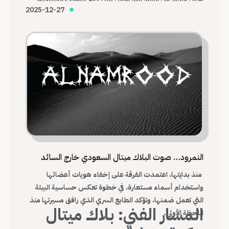
2025-12-27
وبناء هوية موسيقية محلية قادرة على التواصل مع العالم.
النمرود… صوت البلاك ميتال السعودي خارج السائد
منذ بدايتها، اعتمدت الفرقة على إخفاء هويات أعضائها
واستخدام أسماء مستعارة، في خطوة تعكس حساسية البيئة
التي تعمل ضمنها، وتؤكد الطابع السري الذي رافق مسيرتها منذ
المسار الفني: بلاك ميتال
اللحظة الأولى.