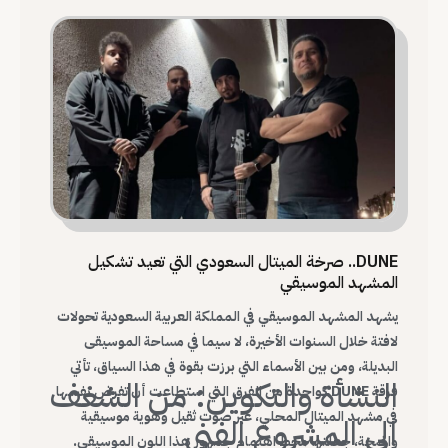
الفرق التي أرست قواعد الميتال السعودي الحديث.
DUNE.. صرخة الميتال السعودي التي تعيد تشكيل
المشهد الموسيقي
يشهد المشهد الموسيقي في المملكة العربية السعودية تحولات
لافتة خلال السنوات الأخيرة، لا سيما في مساحة الموسيقى
البديلة، ومن بين الأسماء التي برزت بقوة في هذا السياق، تأتي
النشأة والتكوين: من الشغف
فرقة DUNE كواحدة من الفرق التي استطاعت أن تفرض نفسها
في مشهد الميتال المحلي، عبر صوت ثقيل وهوية موسيقية
إلى المشروع الفني
واضحة، جعلتها محط اهتمام جمهور هذا اللون الموسيقي.