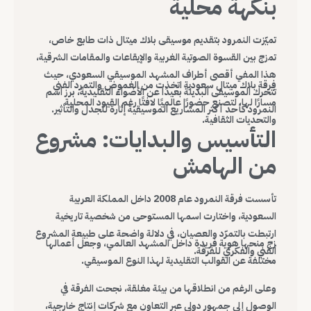
بنكهة محلية
تميّزت النمرود بتقديم موسيقى بلاك ميتال ذات طابع خاص،
تمزج بين القسوة الصوتية الغربية والإيقاعات والمقامات الشرقية،
هذا المفي أقصى أطراف المشهد الموسيقي السعودي، حيث
فرقة بلاك ميتال سعودية اتخذت من الغموض والتمرد الفني
تتحرك الموسيقى البديلة بعيدًا عن الأضواء التقليدية، برز اسم
مسارًا لها، لتصنع حضورًا عالميًا لافتًا رغم القيود المحلية
النمرود كأحد أكثر المشاريع الموسيقية إثارة للجدل والتأثير.
والتحديات الثقافية.
التأسيس والبدايات: مشروع
من الهامش
تأسست فرقة النمرود عام 2008 داخل المملكة العربية
السعودية، واختارت اسمها المستوحى من شخصية تاريخية
ارتبطت بالتمرّد والعصيان، في دلالة واضحة على طبيعة المشروع
زج منحها هوية فريدة داخل المشهد العالمي، وجعل أعمالها
الفني والفكري للفرقة.
مختلفة عن القوالب التقليدية لهذا النوع الموسيقي.
وعلى الرغم من انطلاقها من بيئة مغلقة، نجحت الفرقة في
الوصول إلى جمهور دولي عبر التعاون مع شركات إنتاج خارجية،