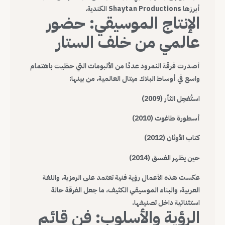
أبرزها Shaytan Productions الكندية.
الإنتاج الموسيقي: حضور
عالمي من خلف الستار
أصدرت فرقة النمرود عددًا من الألبومات التي حظيت باهتمام
واسع في أوساط البلاك ميتال العالمية، من بينها:
استُفحِل الثأر (2009)
أسطورة طاغوت (2010)
كتاب الأوثان (2012)
حين يظهر الغسق (2014)
عكست هذه الأعمال رؤية فنية تعتمد على الرمزية، واللغة
العربية، والبناء الموسيقي الكثيف، ما جعل الفرقة حالة
استثنائية داخل تصنيفها.
الرؤية والأسلوب: فن قائم