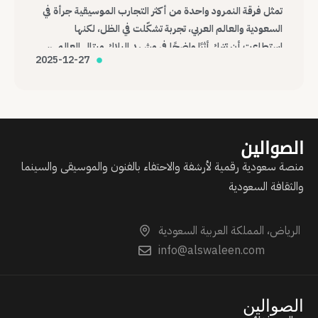
تمثل فرقة النمرود واحدة من أكثر التجارب الموسيقية جرأة في
السعودية والعالم العربي، تجربة تشكّلت في الظل، لكنها
استطاعت أن تترك أثرًا واضحًا في مشهد البلاك ميتال العالمي،
2025-12-27
وتؤكد أن الموسيقى، مهما كانت هامشية أو صادمة، قادرة على
عبور الحدود وصناعة حضورها الخاص.
الصوالين
منصة سعودية رقمية لأرشفة والاحتفاء بالفنون والموسيقى والسينما
والثقافة السعودية
الرياض، المملكة العربية السعودية
info@alswaleen.com
الصوالين