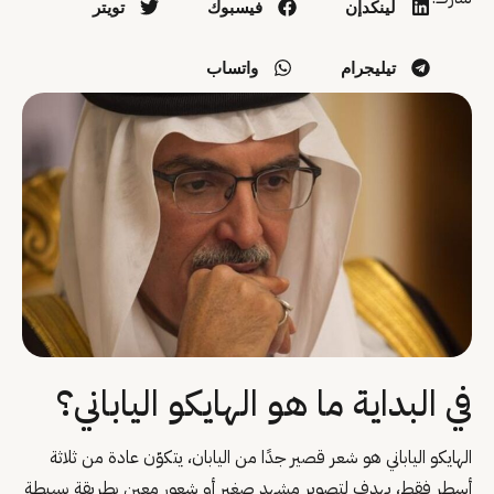
لينكدإن
فيسبوك
تويتر
تيليجرام
واتساب
في البداية ما هو الهايكو الياباني؟
الهايكو الياباني هو شعر قصير جدًا من اليابان، يتكوّن عادة من ثلاثة
أسطر فقط، يهدف لتصوير مشهد صغير أو شعور معين بطريقة بسيطة