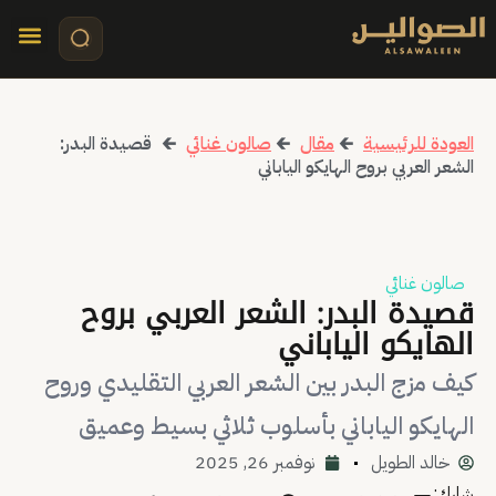
تواصل معنا
قصص مرئي
كلمات الأ
العودة للرئيسية
🡰
مقال
🡰
صالون غنائي
🡰
قصيدة البدر:
الشعر العربي بروح الهايكو الياباني
صالون غنائي
قصيدة البدر: الشعر العربي بروح
الهايكو الياباني
كيف مزج البدر بين الشعر العربي التقليدي وروح
الهايكو الياباني بأسلوب ثلاثي بسيط وعميق
خالد الطويل
نوفمبر 26, 2025
شارك: