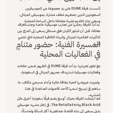
تأسست فرقة DUNE على يد مجموعة من الموسيقيين
السعوديين الذين جمعهم شغف مشترك بموسيقى الميتال،
وسعي جاد لتقديم تجربة مختلفة داخل الساحة المحلية.
بدأت الفرقة رحلتها من تجارب موسيقية خاصة وجلساتعزف
مغلقة، قبل أن تتبلور ككيان فني مستقل يسعى إلى المزج بين
التأثيرات العالمية للميتال والبيئة الثقافية المحلية التي تنتمي
المسيرة الفنية: حضور متنامٍ
إليها.
في الفعاليات المحلية
مع تطور تجربتها، بدأت فرقة DUNE في الظهور ضمن حفلات
وفعاليات موسيقية تستهدف جمهور الميتال في السعودية.
وتميزت عروضها الحية بطاقة عالية وأداء مسرحي مكثف، ما
ساهم في ترسيخ اسمها كأحد الأصوات الصاعدة في هذا
المشهد.
كما ارتبطت الفرقة بحراك أوسع يضم فرقًا سعودية أخرى مثل
Black Acid وThe Retaliators، في إطار مشهد موسيقي
بديل يسعى إلى بناء قاعدة جماهيرية أكثر اتساعًا وتماسكًا.