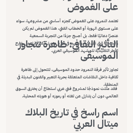
على الغموض
تعتمد النمرود على الغموض كجزء أساسي من مشروعها، سواء
على مستوى الهوية أو الخطاب الفني، هذا الغموض لم يكن
عنصرًا دعائيًا فقط، بل أصبح جزءًا من التجربة السمعية
التأثير الثقافي: ظاهرة تتجاوز
والبصرية التي تقدمها، وأسهم في تعزيز صورتها كفرقة تعمل خارج
الأطر التقليدية للمشهد الموسيقي العربي.
الموسيقى
تجاوز تأثير فرقة النمرود حدود الموسيقى، لتتحول إلى ظاهرة
ثقافية داخل النقاشات المتعلقة بحرية التعبير والفنون البديلة في
المنطقة.
فقد مثّلت نموذجًا لمشروع فني عربي استطاع أن يخترق السوق
العالمي دون أن يتنازل عن لغته أو رموزه أو هويته المحلية.
اسم راسخ في تاريخ البلاك
ميتال العربي