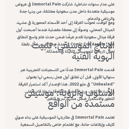
على مدار سنوات نشاطها، شاركت Immortal Pain في عروض
موسيقية متعددة داخل مدن سعودية مختلفة، من بينها جدة
والرياض والدمام.
ومع الوقت، تحولت الفرقة إلى أحد الأسماء المحورية في مشهد
الميتال المحلي، وصولًا إلى محطة مفصلية عندما أصبحت أول
فرقة ميتال سعودية تقدم عرضًا ضمن حدث عام واسع النطاق
الإنتاج الموسيقي: تثبيت
خلال Comic Con Arabia في جدة، وهو ظهور شكّل نقطة
تحول تاريخية للموسيقى الثقيلة في المملكة.
الهوية الفنية
قدمت Immortal Pain عددًا من التسجيلات التجريبية عبر
سنواتها الأولى، قبل أن تطلق أول عمل رسمي لها بعنوان
“Unhealed” في مايو 2022، هذا الإصدار أكد استمرار الفرقة
الأسلوب والرؤية: موسيقى
في مسارها الفني، ورسّخ حضورها كفرقة نشطة قادرة على
التطور والاستمرار ضمن مشهد سريع التغير.
مستمدة من الواقع
تعتمد Immortal Pain في مقاربتها الموسيقية على بناء صوتي
كثيف وإيقاعات حادة، مع اهتمام خاص بالتفاصيل السمعية