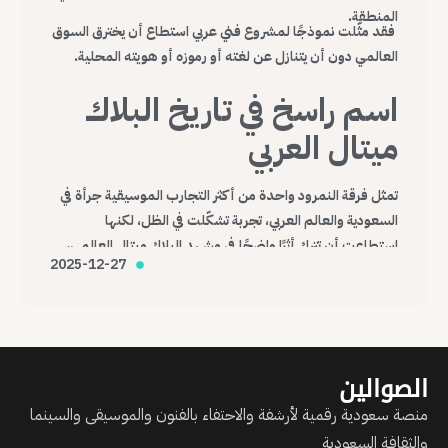
المنطقة.
فقد مثّلت نموذجًا لمشروع فني عربي استطاع أن يخترق السوق
العالمي دون أن يتنازل عن لغته أو رموزه أو هويته المحلية.
اسم راسخ في تاريخ البلاك
ميتال العربي
تمثل فرقة النمرود واحدة من أكثر التجارب الموسيقية جرأة في
السعودية والعالم العربي، تجربة تشكّلت في الظل، لكنها
استطاعت أن تترك أثرًا واضحًا في مشهد البلاك ميتال العالمي،
2025-12-27
وتؤكد أن الموسيقى، مهما كانت هامشية أو صادمة، قادرة على
عبور الحدود وصناعة حضورها الخاص.
الصوالين
منصة سعودية رقمية لأرشفة والاحتفاء بالفنون والموسيقى والسينما
والثقافة السعودية