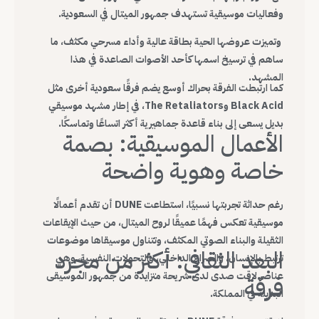
وفعاليات موسيقية تستهدف جمهور الميتال في السعودية.
وتميزت عروضها الحية بطاقة عالية وأداء مسرحي مكثف، ما
ساهم في ترسيخ اسمها كأحد الأصوات الصاعدة في هذا
المشهد.
كما ارتبطت الفرقة بحراك أوسع يضم فرقًا سعودية أخرى مثل
Black Acid وThe Retaliators، في إطار مشهد موسيقي
بديل يسعى إلى بناء قاعدة جماهيرية أكثر اتساعًا وتماسكًا.
الأعمال الموسيقية: بصمة
خاصة وهوية واضحة
رغم حداثة تجربتها نسبيًا، استطاعت DUNE أن تقدم أعمالًا
موسيقية تعكس فهمًا عميقًا لروح الميتال، من حيث الإيقاعات
الثقيلة والبناء الصوتي المكثف، وتتناول موسيقاها موضوعات
البعد الثقافي: أكثر من مجرد
ترتبط بالإنسان، والصراع الداخلي، والتحولات النفسية، وهي
عناصر لاقت صدى لدى شريحة متزايدة من جمهور الموسيقى
فرقة
البديلة في المملكة.