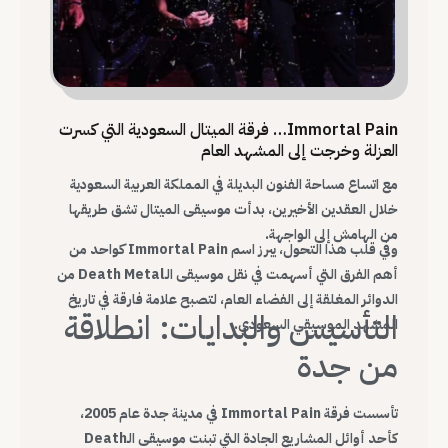
Immortal Pain… فرقة الميتال السعودية التي كسرت
العزلة وخرجت إلى المشهد العام
مع اتساع مساحة الفنون البديلة في المملكة العربية السعودية
خلال العقدين الأخيرين، بدأت موسيقى الميتال تشق طريقها
من الهامش إلى الواجهة.
وفي قلب هذا التحول، يبرز اسم Immortal Pain كواحد من
أهم الفرق التي أسهمت في نقل موسيقى الـDeath Metal من
الدوائر المغلقة إلى الفضاء العام، لتصبح علامة فارقة في تاريخ
التأسيس والبدايات: انطلاقة
المشهد الموسيقي السعودي.
من جدة
تأسست فرقة Immortal Pain في مدينة جدة عام 2005،
كأحد أوائل المشاريع الجادة التي تبنت موسيقى الـDeath