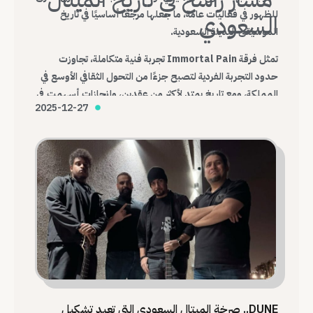
للظهور في فعاليات عامة، ما جعلها مرجعًا أساسيًا في تاريخ
السعودي
الموسيقى البديلة السعودية.
تمثل فرقة Immortal Pain تجربة فنية متكاملة، تجاوزت
حدود التجربة الفردية لتصبح جزءًا من التحول الثقافي الأوسع في
المملكة، ومع تاريخ يمتد لأكثر من عقدين، وإنجازات أسهمت في
2025-12-27
تغيير شكل المشهد، تظل Immortal Pain واحدة من أهم
الفرق التي أرست قواعد الميتال السعودي الحديث.
DUNE.. صرخة الميتال السعودي التي تعيد تشكيل