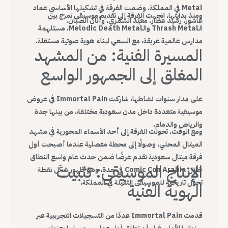
Metal في المملكة. وضمت الفرقة في تشكيلها الأساسي عماد
ومنذ بدايتها، اتجهت الفرقة إلى تقديم موسيقى تمزج بين
عاشور، رشيد عطار، معيّد الشمّري، وأنان الصبّان.
الـThrash Metal والـMelodic Death Metal، مستلهمة
مدارس عالمية عريقة، مع السعي لبناء هوية صوتية مستقلة.
المسيرة الفنية: من المشهد
المغلق إلى الجمهور الواسع
على مدار سنوات نشاطها، شاركت Immortal Pain في عروض
موسيقية متعددة داخل مدن سعودية مختلفة، من بينها جدة
والرياض والدمام.
ومع الوقت، تحولت الفرقة إلى أحد الأسماء المحورية في مشهد
الميتال المحلي، وصولًا إلى محطة مفصلية عندما أصبحت أول
فرقة ميتال سعودية تقدم عرضًا ضمن حدث عام واسع النطاق
الإنتاج الموسيقي: تثبيت
خلال Comic Con Arabia في جدة، وهو ظهور شكّل نقطة
تحول تاريخية للموسيقى الثقيلة في المملكة.
الهوية الفنية
قدمت Immortal Pain عددًا من التسجيلات التجريبية عبر