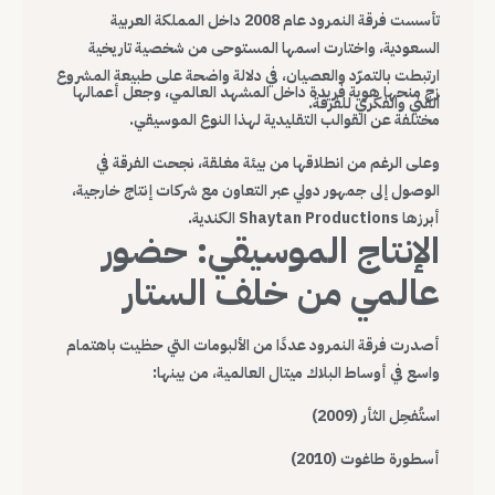
تأسست فرقة النمرود عام 2008 داخل المملكة العربية
السعودية، واختارت اسمها المستوحى من شخصية تاريخية
ارتبطت بالتمرّد والعصيان، في دلالة واضحة على طبيعة المشروع
زج منحها هوية فريدة داخل المشهد العالمي، وجعل أعمالها
الفني والفكري للفرقة.
مختلفة عن القوالب التقليدية لهذا النوع الموسيقي.
وعلى الرغم من انطلاقها من بيئة مغلقة، نجحت الفرقة في
الوصول إلى جمهور دولي عبر التعاون مع شركات إنتاج خارجية،
أبرزها Shaytan Productions الكندية.
الإنتاج الموسيقي: حضور
عالمي من خلف الستار
أصدرت فرقة النمرود عددًا من الألبومات التي حظيت باهتمام
واسع في أوساط البلاك ميتال العالمية، من بينها:
استُفحِل الثأر (2009)
أسطورة طاغوت (2010)