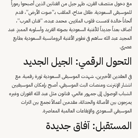
مع دخول منتصف القرن، ظهر جيل من الفنانين الذين أصبحوا رموزاً
للموسيقى السعودية. طلال مداح، الملقب بـ”صوت الأرض”، قدم
ألحاناً خالدة لامست قلوب الملايين. محمد عبده، “فنان العرب”،
أضاف بعداً جديداً للأغنية السعودية بصوته الفريد وأسلوبه المميز. عبد
المجيد عبد الله ساهم في تطوير الأغنية الرومانسية السعودية بطابع
عصري.
التحول الرقمي: الجيل الجديد
في العقدين الأخيرين، شهدت الموسيقى السعودية ثورة رقمية. مع
انتشار الإنترنت ومنصات البث الموسيقي، أصبح بإمكان الموسيقيين
الشباب الوصول إلى جمهور عالمي. فنانون مثل عبد الله الفوزان وغيره
يمزجون بين الأصالة والحداثة، مقدمين أعمالاً تجمع بين التراث
الموسيقي السعودي والإيقاعات العالمية المعاصرة.
المستقبل: آفاق جديدة