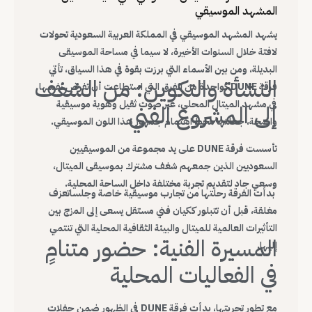
المشهد الموسيقي
يشهد المشهد الموسيقي في المملكة العربية السعودية تحولات
لافتة خلال السنوات الأخيرة، لا سيما في مساحة الموسيقى
البديلة، ومن بين الأسماء التي برزت بقوة في هذا السياق، تأتي
النشأة والتكوين: من الشغف
فرقة DUNE كواحدة من الفرق التي استطاعت أن تفرض نفسها
في مشهد الميتال المحلي، عبر صوت ثقيل وهوية موسيقية
إلى المشروع الفني
واضحة، جعلتها محط اهتمام جمهور هذا اللون الموسيقي.
تأسست فرقة DUNE على يد مجموعة من الموسيقيين
السعوديين الذين جمعهم شغف مشترك بموسيقى الميتال،
وسعي جاد لتقديم تجربة مختلفة داخل الساحة المحلية.
بدأت الفرقة رحلتها من تجارب موسيقية خاصة وجلساتعزف
مغلقة، قبل أن تتبلور ككيان فني مستقل يسعى إلى المزج بين
التأثيرات العالمية للميتال والبيئة الثقافية المحلية التي تنتمي
المسيرة الفنية: حضور متنامٍ
إليها.
في الفعاليات المحلية
مع تطور تجربتها، بدأت فرقة DUNE في الظهور ضمن حفلات