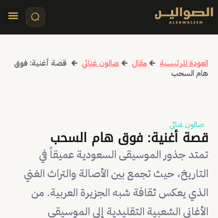
تواصل معنا
قصص مرئي
كلمات الأ
العودة للرئيسية
🡰
مقال
🡰
صالون غنائي
🡰
قصة أغنية: فوق
هام السحب
صالون غنائي
قصة أغنية: فوق هام السحب
تمتد جذور الموسيقى السعودية عميقاً في
التاريخ، حيث تجمع بين الأصالة والتراث الغني
الذي يعكس ثقافة شبه الجزيرة العربية. من
الأغاني الشعبية التقليدية إلى الموسيقى