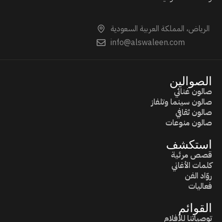
الرياض، المملكة العربية السعودية
info@alswaleen.com
الصوالين
صالون غنائي
صالون سينما وتلفاز
صالون ثقافي
صالون منوعات
استكشف
قصص مرئية
كلمات الأغاني
روّاد الفن
فعاليات
القوائم
توصياتنا للأفلام