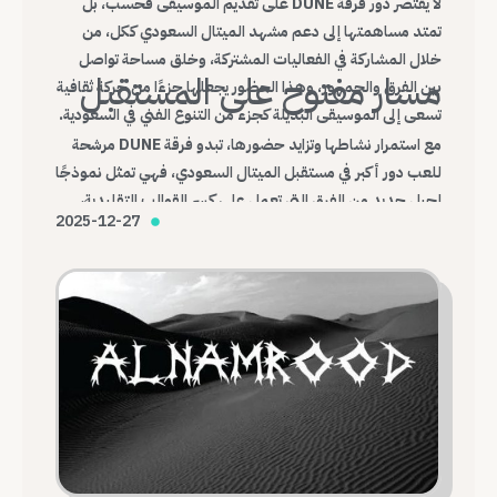
لا يقتصر دور فرقة DUNE على تقديم الموسيقى فحسب، بل
تمتد مساهمتها إلى دعم مشهد الميتال السعودي ككل، من
خلال المشاركة في الفعاليات المشتركة، وخلق مساحة تواصل
مسار مفتوح على المستقبل
بين الفرق والجمهور، وهذا الحضور يجعلها جزءًا من حركة ثقافية
تسعى إلى الموسيقى البديلة كجزء من التنوع الفني في السعودية.
مع استمرار نشاطها وتزايد حضورها، تبدو فرقة DUNE مرشحة
للعب دور أكبر في مستقبل الميتال السعودي، فهي تمثل نموذجًا
لجيل جديد من الفرق التي تعمل على كسر القوالب التقليدية،
2025-12-27
وبناء هوية موسيقية محلية قادرة على التواصل مع العالم.