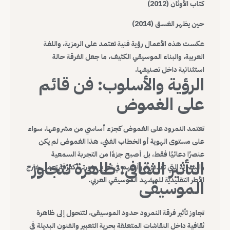
كتاب الأوثان (2012)
حين يظهر الغسق (2014)
عكست هذه الأعمال رؤية فنية تعتمد على الرمزية، واللغة
العربية، والبناء الموسيقي الكثيف، ما جعل الفرقة حالة
استثنائية داخل تصنيفها.
الرؤية والأسلوب: فن قائم
على الغموض
تعتمد النمرود على الغموض كجزء أساسي من مشروعها، سواء
على مستوى الهوية أو الخطاب الفني، هذا الغموض لم يكن
عنصرًا دعائيًا فقط، بل أصبح جزءًا من التجربة السمعية
التأثير الثقافي: ظاهرة تتجاوز
والبصرية التي تقدمها، وأسهم في تعزيز صورتها كفرقة تعمل خارج
الأطر التقليدية للمشهد الموسيقي العربي.
الموسيقى
تجاوز تأثير فرقة النمرود حدود الموسيقى، لتتحول إلى ظاهرة
ثقافية داخل النقاشات المتعلقة بحرية التعبير والفنون البديلة في