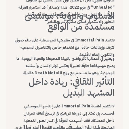
سنواتها الأولى، قبل أن تطلق أول عمل رسمي لها بعنوان
“Unhealed” في مايو 2022، هذا الإصدار أكد استمرار الفرقة
الأسلوب والرؤية: موسيقى
في مسارها الفني، ورسّخ حضورها كفرقة نشطة قادرة على
التطور والاستمرار ضمن مشهد سريع التغير.
مستمدة من الواقع
تعتمد Immortal Pain في مقاربتها الموسيقية على بناء صوتي
كثيف وإيقاعات حادة، مع اهتمام خاص بالتفاصيل السمعية
والتكوين العام للأغنية.
ويظهر في أعمالها تأثر واضح بالبيئة المحيطة والحياة اليومية، ما
يمنح موسيقاها طابعًا تعبيريًا يعكس توتر الإنسان وأسئلته
الوجودية، وهو ما ينسجم مع روح الـDeath Metal عالميًا.
التأثير الثقافي: ريادة داخل
المشهد البديل
لا تقتصر أهمية Immortal Pain على إنتاجها الموسيقي
فحسب، بل تمتد إلى دورها الريادي في ترسيخ ثقافة الميتال
داخل المملكة، فقد أسهمت الفرقة في كسر الصور النمطية
مسار راسخ في تاريخ الميتال
المرتبطة بهذا النوع الموسيقي، وفتحت المجال أمام فرق أخرى