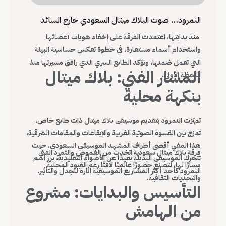
النمرود… صوت البلاك ميتال السعودي خارج السائد
منذ بدايتها، اعتمدت الفرقة على إخفاء هويات أعضائها
واستخدام أسماء مستعارة، في خطوة تعكس حساسية البيئة
التي تعمل ضمنها، وتؤكد الطابع السري الذي رافق مسيرتها منذ
المسار الفني: بلاك ميتال
اللحظة الأولى.
بنكهة محلية
تميّزت النمرود بتقديم موسيقى بلاك ميتال ذات طابع خاص،
تمزج بين القسوة الصوتية الغربية والإيقاعات والمقامات الشرقية،
هذا المفي أقصى أطراف المشهد الموسيقي السعودي، حيث
فرقة بلاك ميتال سعودية اتخذت من الغموض والتمرد الفني
تتحرك الموسيقى البديلة بعيدًا عن الأضواء التقليدية، برز اسم
مسارًا لها، لتصنع حضورًا عالميًا لافتًا رغم القيود المحلية
النمرود كأحد أكثر المشاريع الموسيقية إثارة للجدل والتأثير.
والتحديات الثقافية.
التأسيس والبدايات: مشروع
من الهامش