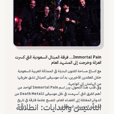
Immortal Pain… فرقة الميتال السعودية التي كسرت
العزلة وخرجت إلى المشهد العام
مع اتساع مساحة الفنون البديلة في المملكة العربية السعودية
خلال العقدين الأخيرين، بدأت موسيقى الميتال تشق طريقها
من الهامش إلى الواجهة.
وفي قلب هذا التحول، يبرز اسم Immortal Pain كواحد من
أهم الفرق التي أسهمت في نقل موسيقى الـDeath Metal من
الدوائر المغلقة إلى الفضاء العام، لتصبح علامة فارقة في تاريخ
التأسيس والبدايات: انطلاقة
المشهد الموسيقي السعودي.