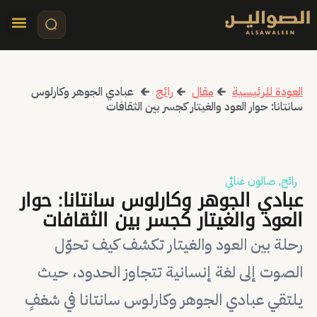
تواصل معنا
قصص مرئي
كلمات الأ
العودة للرئيسية
🡰
مقال
🡰
رائج
🡰
عبادي الجوهر وكارلوس
سانتانا: حوار العود والغيتار كجسر بين الثقافات
رائج
,
صالون غنائي
عبادي الجوهر وكارلوس سانتانا: حوار
العود والغيتار كجسر بين الثقافات
رحلة بين العود والغيتار تكشف كيف تحوّل
الصوت إلى لغة إنسانية تتجاوز الحدود، حيث
يلتقي عبادي الجوهر وكارلوس سانتانا في شغفٍ