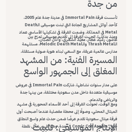
من جدة
تأسست فرقة Immortal Pain في مدينة جدة عام 2005،
كأحد أوائل المشاريع الجادة التي تبنت موسيقى الـDeath
Metal في المملكة. وضمت الفرقة في تشكيلها الأساسي عماد
ومنذ بدايتها، اتجهت الفرقة إلى تقديم موسيقى تمزج بين
عاشور، رشيد عطار، معيّد الشمّري، وأنان الصبّان.
الـThrash Metal والـMelodic Death Metal، مستلهمة
مدارس عالمية عريقة، مع السعي لبناء هوية صوتية مستقلة.
المسيرة الفنية: من المشهد
المغلق إلى الجمهور الواسع
على مدار سنوات نشاطها، شاركت Immortal Pain في عروض
موسيقية متعددة داخل مدن سعودية مختلفة، من بينها جدة
والرياض والدمام.
ومع الوقت، تحولت الفرقة إلى أحد الأسماء المحورية في مشهد
الميتال المحلي، وصولًا إلى محطة مفصلية عندما أصبحت أول
فرقة ميتال سعودية تقدم عرضًا ضمن حدث عام واسع النطاق
الإنتاج الموسيقي: تثبيت
خلال Comic Con Arabia في جدة، وهو ظهور شكّل نقطة