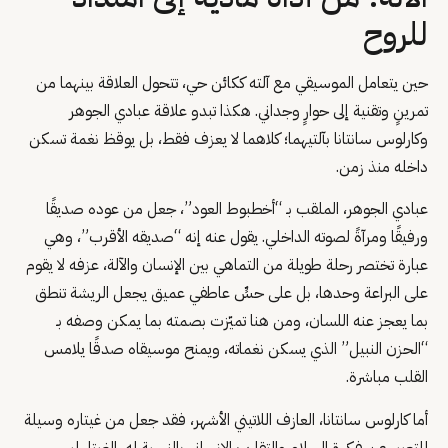
للروح
حين يتعامل الموسيقي مع آلته ككائن حي، تتحول العلاقة بينهما من
تمرينٍ وتقنية إلى حوارٍ وجداني. هكذا تبدو علاقة عبادي الجوهر
وكارلوس سانتانا بآلتيهما؛ كلاهما لا يعزف فقط، بل يوقظ نغمة تسكن
داخله منذ زمن.
عبادي الجوهر، الملقب بـ “أخطبوط العود”، جعل من عوده صديقًا
ورفيقًا ومرآةً لصوته الداخلي. يقول عنه إنه “صديقه الأقرب”، وهي
عبارة تختصر رحلة طويلة من التماهي بين الإنسان والآلة، عزفه لا يقوم
على البراعة وحدها، بل على حسٍّ عاطفي عميق يجعل الريشة تنطق
بما يعجز عنه اللسان، ومن هنا تميّزت بصمته بما يمكن وصفه بـ
“الحزن النبيل” الذي يسكن نغماته، ويمنح موسيقاه صدقًا يلامس
القلب مباشرة.
أما كارلوس سانتانا، العازف اللاتيني الأشهر، فقد جعل من غيتاره وسيلة
للتعبير عن فكرة السلام والتقارب الإنساني،بالنسبة له، الغيتار ليس