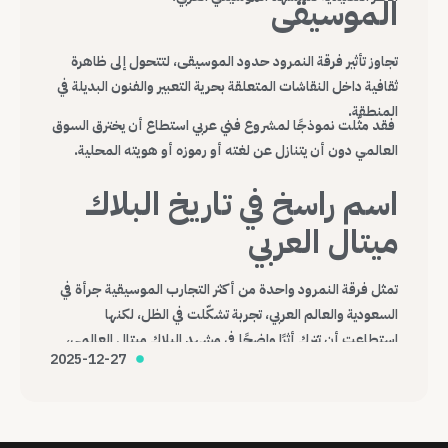
الموسيقى
تجاوز تأثير فرقة النمرود حدود الموسيقى، لتتحول إلى ظاهرة
ثقافية داخل النقاشات المتعلقة بحرية التعبير والفنون البديلة في
المنطقة.
فقد مثّلت نموذجًا لمشروع فني عربي استطاع أن يخترق السوق
العالمي دون أن يتنازل عن لغته أو رموزه أو هويته المحلية.
اسم راسخ في تاريخ البلاك
ميتال العربي
تمثل فرقة النمرود واحدة من أكثر التجارب الموسيقية جرأة في
السعودية والعالم العربي، تجربة تشكّلت في الظل، لكنها
استطاعت أن تترك أثرًا واضحًا في مشهد البلاك ميتال العالمي،
2025-12-27
وتؤكد أن الموسيقى، مهما كانت هامشية أو صادمة، قادرة على
عبور الحدود وصناعة حضورها الخاص.