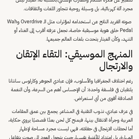
مجرد آلة كهربائية، بل وسيلة روحية تتجاوز اللغات والثقافات.
صوته الفريد الناتج عن استخدامه لمؤثرات مثل الـ Overdrive وWah
Pedal خلق هوية موسيقية خاصة، تجعل عزفه أقرب إلى الغناء أو
التنهد، وكأن الغيتار يتحدث بلغات العالم جميعها.
المنهج الموسيقي: التقاء الإتقان
والارتجال
رغم اختلاف الجغرافيا والأسلوب، فإن عبادي الجوهر وكارلوس سانتانا
يلتقيان في فلسفة واحدة: أن الإحساس أهم من السرعة، وأن النغمة
الصادقة أقوى من أي استعراض.
في عزف عبادي، تذوب التقنية في المشاعر. يجمع بين عمق المقامات
العربية وجرأة الانتقال بينها، فيمنح كل لحن بعدًا قصصيًا يروي حكاية،
أما لحظات الارتجال في حفلاته، فهي ليست مجرد مساحة لإظهار
المهارة، بل امتداد للأغنية نفسها، حيث يتحول العود إلى صوتٍ يتفاعل