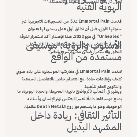
تحول تاريخية للموسيقى الثقيلة في المملكة.
الهوية الفنية
قدمت Immortal Pain عددًا من التسجيلات التجريبية عبر
سنواتها الأولى، قبل أن تطلق أول عمل رسمي لها بعنوان
“Unhealed” في مايو 2022، هذا الإصدار أكد استمرار الفرقة
الأسلوب والرؤية: موسيقى
في مسارها الفني، ورسّخ حضورها كفرقة نشطة قادرة على
التطور والاستمرار ضمن مشهد سريع التغير.
مستمدة من الواقع
تعتمد Immortal Pain في مقاربتها الموسيقية على بناء صوتي
كثيف وإيقاعات حادة، مع اهتمام خاص بالتفاصيل السمعية
والتكوين العام للأغنية.
ويظهر في أعمالها تأثر واضح بالبيئة المحيطة والحياة اليومية، ما
يمنح موسيقاها طابعًا تعبيريًا يعكس توتر الإنسان وأسئلته
الوجودية، وهو ما ينسجم مع روح الـDeath Metal عالميًا.
التأثير الثقافي: ريادة داخل
المشهد البديل