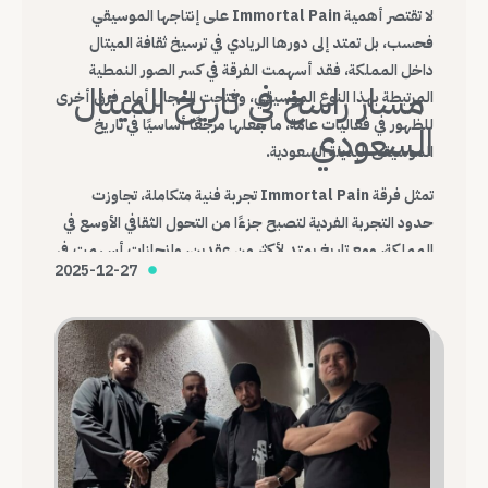
لا تقتصر أهمية Immortal Pain على إنتاجها الموسيقي
فحسب، بل تمتد إلى دورها الريادي في ترسيخ ثقافة الميتال
داخل المملكة، فقد أسهمت الفرقة في كسر الصور النمطية
مسار راسخ في تاريخ الميتال
المرتبطة بهذا النوع الموسيقي، وفتحت المجال أمام فرق أخرى
للظهور في فعاليات عامة، ما جعلها مرجعًا أساسيًا في تاريخ
السعودي
الموسيقى البديلة السعودية.
تمثل فرقة Immortal Pain تجربة فنية متكاملة، تجاوزت
حدود التجربة الفردية لتصبح جزءًا من التحول الثقافي الأوسع في
المملكة، ومع تاريخ يمتد لأكثر من عقدين، وإنجازات أسهمت في
2025-12-27
تغيير شكل المشهد، تظل Immortal Pain واحدة من أهم
الفرق التي أرست قواعد الميتال السعودي الحديث.