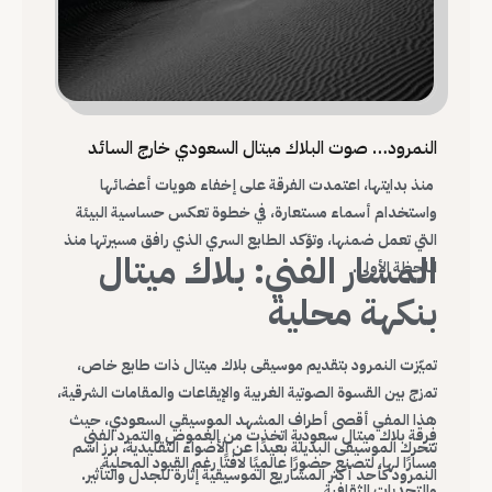
النمرود… صوت البلاك ميتال السعودي خارج السائد
منذ بدايتها، اعتمدت الفرقة على إخفاء هويات أعضائها
واستخدام أسماء مستعارة، في خطوة تعكس حساسية البيئة
التي تعمل ضمنها، وتؤكد الطابع السري الذي رافق مسيرتها منذ
المسار الفني: بلاك ميتال
اللحظة الأولى.
بنكهة محلية
تميّزت النمرود بتقديم موسيقى بلاك ميتال ذات طابع خاص،
تمزج بين القسوة الصوتية الغربية والإيقاعات والمقامات الشرقية،
هذا المفي أقصى أطراف المشهد الموسيقي السعودي، حيث
فرقة بلاك ميتال سعودية اتخذت من الغموض والتمرد الفني
تتحرك الموسيقى البديلة بعيدًا عن الأضواء التقليدية، برز اسم
مسارًا لها، لتصنع حضورًا عالميًا لافتًا رغم القيود المحلية
النمرود كأحد أكثر المشاريع الموسيقية إثارة للجدل والتأثير.
والتحديات الثقافية.