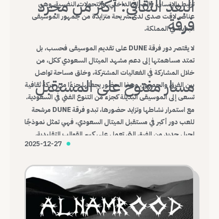
البعد الثقافي: أكثر من مجرد
ترتبط بالإنسان، والصراع الداخلي، والتحولات النفسية، وهي
عناصر لاقت صدى لدى شريحة متزايدة من جمهور الموسيقى
فرقة
البديلة في المملكة.
لا يقتصر دور فرقة DUNE على تقديم الموسيقى فحسب، بل
تمتد مساهمتها إلى دعم مشهد الميتال السعودي ككل، من
خلال المشاركة في الفعاليات المشتركة، وخلق مساحة تواصل
مسار مفتوح على المستقبل
بين الفرق والجمهور، وهذا الحضور يجعلها جزءًا من حركة ثقافية
تسعى إلى الموسيقى البديلة كجزء من التنوع الفني في السعودية.
مع استمرار نشاطها وتزايد حضورها، تبدو فرقة DUNE مرشحة
للعب دور أكبر في مستقبل الميتال السعودي، فهي تمثل نموذجًا
لجيل جديد من الفرق التي تعمل على كسر القوالب التقليدية،
2025-12-27
وبناء هوية موسيقية محلية قادرة على التواصل مع العالم.