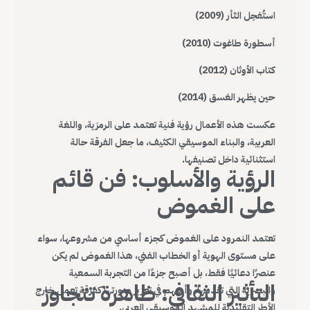
استُفحِل الثأر (2009)
أسطورة طاغوت (2010)
كتاب الأوثان (2012)
حين يظهر الغسق (2014)
عكست هذه الأعمال رؤية فنية تعتمد على الرمزية، واللغة
العربية، والبناء الموسيقي الكثيف، ما جعل الفرقة حالة
استثنائية داخل تصنيفها.
الرؤية والأسلوب: فن قائم
على الغموض
تعتمد النمرود على الغموض كجزء أساسي من مشروعها، سواء
على مستوى الهوية أو الخطاب الفني، هذا الغموض لم يكن
عنصرًا دعائيًا فقط، بل أصبح جزءًا من التجربة السمعية
التأثير الثقافي: ظاهرة تتجاوز
والبصرية التي تقدمها، وأسهم في تعزيز صورتها كفرقة تعمل خارج
الأطر التقليدية للمشهد الموسيقي العربي.