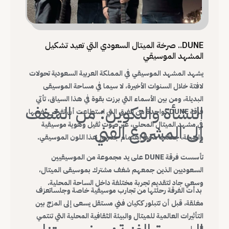
DUNE.. صرخة الميتال السعودي التي تعيد تشكيل
المشهد الموسيقي
يشهد المشهد الموسيقي في المملكة العربية السعودية تحولات
لافتة خلال السنوات الأخيرة، لا سيما في مساحة الموسيقى
البديلة، ومن بين الأسماء التي برزت بقوة في هذا السياق، تأتي
النشأة والتكوين: من الشغف
فرقة DUNE كواحدة من الفرق التي استطاعت أن تفرض نفسها
في مشهد الميتال المحلي، عبر صوت ثقيل وهوية موسيقية
إلى المشروع الفني
واضحة، جعلتها محط اهتمام جمهور هذا اللون الموسيقي.
تأسست فرقة DUNE على يد مجموعة من الموسيقيين
السعوديين الذين جمعهم شغف مشترك بموسيقى الميتال،
وسعي جاد لتقديم تجربة مختلفة داخل الساحة المحلية.
بدأت الفرقة رحلتها من تجارب موسيقية خاصة وجلساتعزف
مغلقة، قبل أن تتبلور ككيان فني مستقل يسعى إلى المزج بين
التأثيرات العالمية للميتال والبيئة الثقافية المحلية التي تنتمي
إليها.