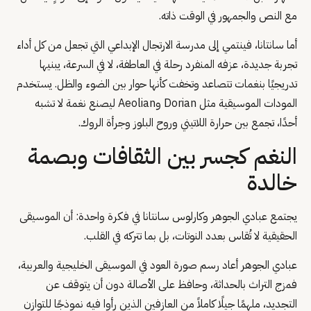
مع النص والجمهور في الوقت ذاته.
أما سانتانا، فينتمي إلى مدرسة الارتجال الإبداعي التي تجعل من كل أداء
تجربة جديدة، عزفه المنفرد رحلة في العاطفة، لا في السرعة، يبنيها
تدريجيًا بنغمات تتصاعد وتخفت كأنها حوار بين الضوء والظل. يستخدم
المودات الموسيقية مثل Dorian وAeolian ليصنع نغمة لا تشبه
أحدًا، تجمع بين حرارة اللاتيني وروح البلوز وجرأة الروك.
النغم كجسر بين الثقافات وبصمة
خالدة
يجتمع عبادي الجوهر وكارلوس سانتانا في فكرة واحدة: أن الموسيقى
الحقيقية لا تُقاس بعدد النوتات، بل بما تتركه في القلب.
عبادي الجوهر أعاد رسم صورة العود في الموسيقى الخليجية والعربية،
فمزج التراث بالحداثة، وحافظ على الأصالة دون أن يتوقف عن
التجديد، ملهمًا جيلًا كاملاً من العازفين الذين رأوا فيه نموذجًا للتوازن