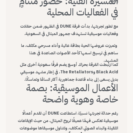
المسيرة الفنية: حضور متنامٍ
في الفعاليات المحلية
مع تطور تجربتها، بدأت فرقة DUNE في الظهور ضمن حفلات
وفعاليات موسيقية تستهدف جمهور الميتال في السعودية.
وتميزت عروضها الحية بطاقة عالية وأداء مسرحي مكثف، ما
ساهم في ترسيخ اسمها كأحد الأصوات الصاعدة في هذا
المشهد.
كما ارتبطت الفرقة بحراك أوسع يضم فرقًا سعودية أخرى مثل
Black Acid وThe Retaliators، في إطار مشهد موسيقي
بديل يسعى إلى بناء قاعدة جماهيرية أكثر اتساعًا وتماسكًا.
الأعمال الموسيقية: بصمة
خاصة وهوية واضحة
رغم حداثة تجربتها نسبيًا، استطاعت DUNE أن تقدم أعمالًا
موسيقية تعكس فهمًا عميقًا لروح الميتال، من حيث الإيقاعات
الثقيلة والبناء الصوتي المكثف، وتتناول موسيقاها موضوعات