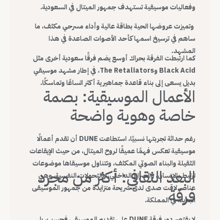
وفعاليات موسيقية تستهدف جمهور الميتال في السعودية.
وتميزت عروضها الحية بطاقة عالية وأداء مسرحي مكثف، ما
ساهم في ترسيخ اسمها كأحد الأصوات الصاعدة في هذا
المشهد.
كما ارتبطت الفرقة بحراك أوسع يضم فرقًا سعودية أخرى مثل
Black Acid وThe Retaliators، في إطار مشهد موسيقي
بديل يسعى إلى بناء قاعدة جماهيرية أكثر اتساعًا وتماسكًا.
الأعمال الموسيقية: بصمة
خاصة وهوية واضحة
رغم حداثة تجربتها نسبيًا، استطاعت DUNE أن تقدم أعمالًا
موسيقية تعكس فهمًا عميقًا لروح الميتال، من حيث الإيقاعات
الثقيلة والبناء الصوتي المكثف، وتتناول موسيقاها موضوعات
البعد الثقافي: أكثر من مجرد
ترتبط بالإنسان، والصراع الداخلي، والتحولات النفسية، وهي
عناصر لاقت صدى لدى شريحة متزايدة من جمهور الموسيقى
فرقة
البديلة في المملكة.
لا يقتصر دور فرقة DUNE على تقديم الموسيقى فحسب، بل