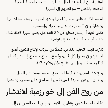
ليبقى. أصبح الإيقاع هو البطل، و”الهوك” — تلك الجملة اللحنية
اللاصقة بالذهن — هو الطريق إلى الشهرة.
لم تعد الأغنية تُقاس بجمال كلماتها أو تفرّد لحنها، بل بعدد مشاهداتها
ومشاركتها في “التحديات” على تيك توك وإنستغرام.
يكفي اليوم أن ينتشر مقطع من 20 ثانية حتى يصنع شهرة كاملة لفنان
شاب، أو يعيد أغنية قديمة إلى الواجهة.
تغيّرت البنية التحتية بالكامل. فبدلًا من شركات الإنتاج الكبرى، أصبح
الاستوديو في متناول كل فنان، وأصبح النجاح لا يحتاج إلى مدير أعمال
أو ألبوم متكامل، بل إلى مقطع مؤثر وفكرة ذكية.
ومع هذا التحول، تغيّر أيضًا المستمع؛ لم يعد يبحث عن الطول
والعمق، بل عن الجرعة السريعة من المتعة، في عالمٍ متسارع ومتشظٍ.
من روح الفن إلى خوارزمية الانتشار
تبدّلت المعادلة: من الإتقان إلى الارتجال، ومن البطء المدروس إلى