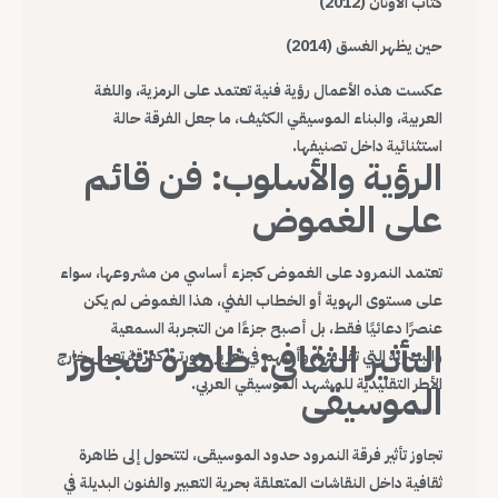
كتاب الأوثان (2012)
حين يظهر الغسق (2014)
عكست هذه الأعمال رؤية فنية تعتمد على الرمزية، واللغة
العربية، والبناء الموسيقي الكثيف، ما جعل الفرقة حالة
استثنائية داخل تصنيفها.
الرؤية والأسلوب: فن قائم
على الغموض
تعتمد النمرود على الغموض كجزء أساسي من مشروعها، سواء
على مستوى الهوية أو الخطاب الفني، هذا الغموض لم يكن
عنصرًا دعائيًا فقط، بل أصبح جزءًا من التجربة السمعية
التأثير الثقافي: ظاهرة تتجاوز
والبصرية التي تقدمها، وأسهم في تعزيز صورتها كفرقة تعمل خارج
الأطر التقليدية للمشهد الموسيقي العربي.
الموسيقى
تجاوز تأثير فرقة النمرود حدود الموسيقى، لتتحول إلى ظاهرة
ثقافية داخل النقاشات المتعلقة بحرية التعبير والفنون البديلة في