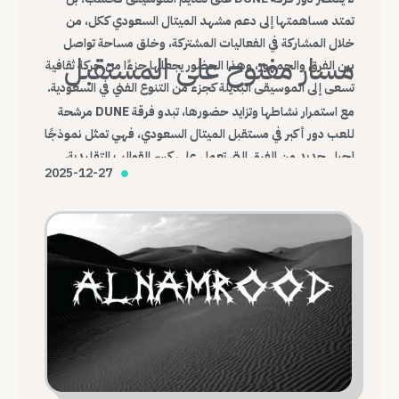
تمتد مساهمتها إلى دعم مشهد الميتال السعودي ككل، من
خلال المشاركة في الفعاليات المشتركة، وخلق مساحة تواصل
مسار مفتوح على المستقبل
بين الفرق والجمهور، وهذا الحضور يجعلها جزءًا من حركة ثقافية
تسعى إلى الموسيقى البديلة كجزء من التنوع الفني في السعودية.
مع استمرار نشاطها وتزايد حضورها، تبدو فرقة DUNE مرشحة
للعب دور أكبر في مستقبل الميتال السعودي، فهي تمثل نموذجًا
لجيل جديد من الفرق التي تعمل على كسر القوالب التقليدية،
2025-12-27
وبناء هوية موسيقية محلية قادرة على التواصل مع العالم.