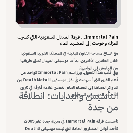
Immortal Pain… فرقة الميتال السعودية التي كسرت
العزلة وخرجت إلى المشهد العام
مع اتساع مساحة الفنون البديلة في المملكة العربية السعودية
خلال العقدين الأخيرين، بدأت موسيقى الميتال تشق طريقها
من الهامش إلى الواجهة.
وفي قلب هذا التحول، يبرز اسم Immortal Pain كواحد من
أهم الفرق التي أسهمت في نقل موسيقى الـDeath Metal من
الدوائر المغلقة إلى الفضاء العام، لتصبح علامة فارقة في تاريخ
التأسيس والبدايات: انطلاقة
المشهد الموسيقي السعودي.
من جدة
تأسست فرقة Immortal Pain في مدينة جدة عام 2005،
كأحد أوائل المشاريع الجادة التي تبنت موسيقى الـDeath