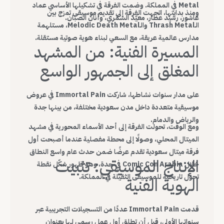
Metal في المملكة. وضمت الفرقة في تشكيلها الأساسي عماد
ومنذ بدايتها، اتجهت الفرقة إلى تقديم موسيقى تمزج بين
عاشور، رشيد عطار، معيّد الشمّري، وأنان الصبّان.
الـThrash Metal والـMelodic Death Metal، مستلهمة
مدارس عالمية عريقة، مع السعي لبناء هوية صوتية مستقلة.
المسيرة الفنية: من المشهد
المغلق إلى الجمهور الواسع
على مدار سنوات نشاطها، شاركت Immortal Pain في عروض
موسيقية متعددة داخل مدن سعودية مختلفة، من بينها جدة
والرياض والدمام.
ومع الوقت، تحولت الفرقة إلى أحد الأسماء المحورية في مشهد
الميتال المحلي، وصولًا إلى محطة مفصلية عندما أصبحت أول
فرقة ميتال سعودية تقدم عرضًا ضمن حدث عام واسع النطاق
الإنتاج الموسيقي: تثبيت
خلال Comic Con Arabia في جدة، وهو ظهور شكّل نقطة
تحول تاريخية للموسيقى الثقيلة في المملكة.
الهوية الفنية
قدمت Immortal Pain عددًا من التسجيلات التجريبية عبر
سنواتها الأولى، قبل أن تطلق أول عمل رسمي لها بعنوان