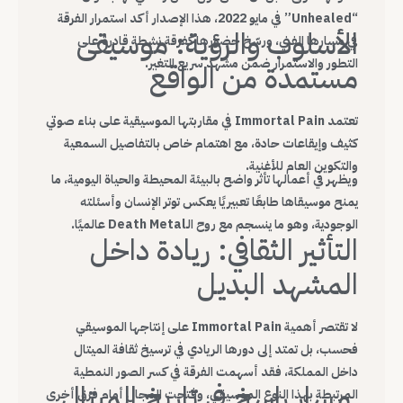
“Unhealed” في مايو 2022، هذا الإصدار أكد استمرار الفرقة
الأسلوب والرؤية: موسيقى
في مسارها الفني، ورسّخ حضورها كفرقة نشطة قادرة على
التطور والاستمرار ضمن مشهد سريع التغير.
مستمدة من الواقع
تعتمد Immortal Pain في مقاربتها الموسيقية على بناء صوتي
كثيف وإيقاعات حادة، مع اهتمام خاص بالتفاصيل السمعية
والتكوين العام للأغنية.
ويظهر في أعمالها تأثر واضح بالبيئة المحيطة والحياة اليومية، ما
يمنح موسيقاها طابعًا تعبيريًا يعكس توتر الإنسان وأسئلته
الوجودية، وهو ما ينسجم مع روح الـDeath Metal عالميًا.
التأثير الثقافي: ريادة داخل
المشهد البديل
لا تقتصر أهمية Immortal Pain على إنتاجها الموسيقي
فحسب، بل تمتد إلى دورها الريادي في ترسيخ ثقافة الميتال
داخل المملكة، فقد أسهمت الفرقة في كسر الصور النمطية
مسار راسخ في تاريخ الميتال
المرتبطة بهذا النوع الموسيقي، وفتحت المجال أمام فرق أخرى