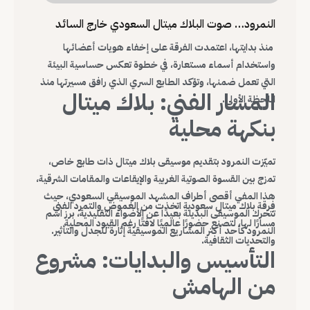
النمرود… صوت البلاك ميتال السعودي خارج السائد
منذ بدايتها، اعتمدت الفرقة على إخفاء هويات أعضائها
واستخدام أسماء مستعارة، في خطوة تعكس حساسية البيئة
التي تعمل ضمنها، وتؤكد الطابع السري الذي رافق مسيرتها منذ
المسار الفني: بلاك ميتال
اللحظة الأولى.
بنكهة محلية
تميّزت النمرود بتقديم موسيقى بلاك ميتال ذات طابع خاص،
تمزج بين القسوة الصوتية الغربية والإيقاعات والمقامات الشرقية،
هذا المفي أقصى أطراف المشهد الموسيقي السعودي، حيث
فرقة بلاك ميتال سعودية اتخذت من الغموض والتمرد الفني
تتحرك الموسيقى البديلة بعيدًا عن الأضواء التقليدية، برز اسم
مسارًا لها، لتصنع حضورًا عالميًا لافتًا رغم القيود المحلية
النمرود كأحد أكثر المشاريع الموسيقية إثارة للجدل والتأثير.
والتحديات الثقافية.
التأسيس والبدايات: مشروع
من الهامش