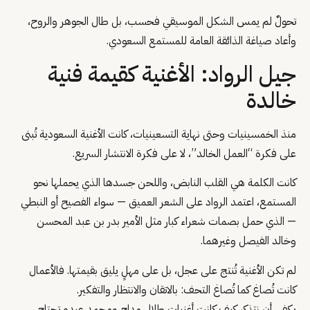
تحولٌ لم يمس الشكل الموسيقي فحسب، بل طال الجوهر والروح،
وأعاد صياغة الذائقة العامة للمستمع السعودي.
جيل الرواد: الأغنية كقيمة فنية
خالدة
منذ الخمسينيات وحتى نهاية التسعينيات، كانت الأغنية السعودية تُبنى
على فكرة “العمل الخالد”، لا على فكرة الانتشار السريع.
كانت الكلمة هي القلب النابض، واللحن جسدها الذي يحملها نحو
المستمع، اعتمد الرواد على الشعر العميق — سواء الفصيح أو النبطي
— الذي حمل بصمات شعراء كبار مثل الأمير بدر بن عبد المحسن
وخالد الفيصل وغيرهما.
لم تكن الأغنية تُنتج على عجل، بل على مهلٍ يليق بقيمتها. فالأعمال
كانت تُصاغ كما تُصاغ التحف: بالاتقان والانتظار والتفكير.
يكفي أن نتذكر كيف كانت أغنيات طلال مداح ومحمد عبده تحتاج