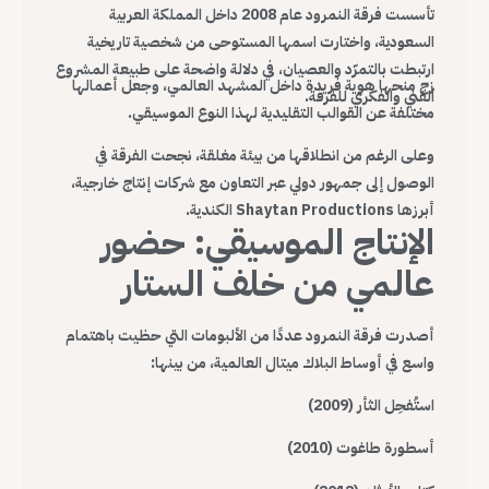
تأسست فرقة النمرود عام 2008 داخل المملكة العربية
السعودية، واختارت اسمها المستوحى من شخصية تاريخية
ارتبطت بالتمرّد والعصيان، في دلالة واضحة على طبيعة المشروع
زج منحها هوية فريدة داخل المشهد العالمي، وجعل أعمالها
الفني والفكري للفرقة.
مختلفة عن القوالب التقليدية لهذا النوع الموسيقي.
وعلى الرغم من انطلاقها من بيئة مغلقة، نجحت الفرقة في
الوصول إلى جمهور دولي عبر التعاون مع شركات إنتاج خارجية،
أبرزها Shaytan Productions الكندية.
الإنتاج الموسيقي: حضور
عالمي من خلف الستار
أصدرت فرقة النمرود عددًا من الألبومات التي حظيت باهتمام
واسع في أوساط البلاك ميتال العالمية، من بينها:
استُفحِل الثأر (2009)
أسطورة طاغوت (2010)