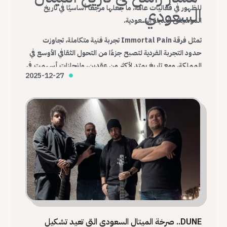
للظهور في فعاليات عامة، ما جعلها مرجعًا أساسيًا في تاريخ
السعودي
الموسيقى البديلة السعودية.
تمثل فرقة Immortal Pain تجربة فنية متكاملة، تجاوزت
حدود التجربة الفردية لتصبح جزءًا من التحول الثقافي الأوسع في
المملكة، ومع تاريخ يمتد لأكثر من عقدين، وإنجازات أسهمت في
2025-12-27
تغيير شكل المشهد، تظل Immortal Pain واحدة من أهم
الفرق التي أرست قواعد الميتال السعودي الحديث.
DUNE.. صرخة الميتال السعودي التي تعيد تشكيل