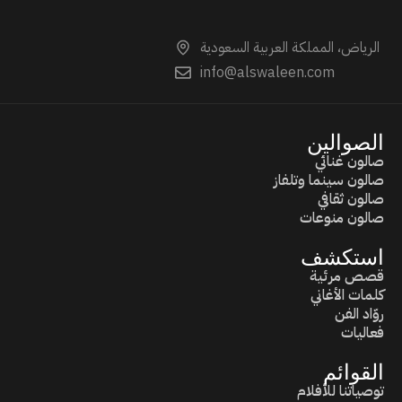
الرياض، المملكة العربية السعودية
info@alswaleen.com
الصوالين
صالون غنائي
صالون سينما وتلفاز
صالون ثقافي
صالون منوعات
استكشف
قصص مرئية
كلمات الأغاني
روّاد الفن
فعاليات
القوائم
توصياتنا للأفلام