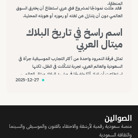
المنطقة.
فقد مثّلت نموذجًا لمشروع فني عربي استطاع أن يخترق السوق
العالمي دون أن يتنازل عن لغته أو رموزه أو هويته المحلية.
اسم راسخ في تاريخ البلاك
ميتال العربي
تمثل فرقة النمرود واحدة من أكثر التجارب الموسيقية جرأة في
السعودية والعالم العربي، تجربة تشكّلت في الظل، لكنها
استطاعت أن تترك أثرًا واضحًا في مشهد البلاك ميتال العالمي،
2025-12-27
وتؤكد أن الموسيقى، مهما كانت هامشية أو صادمة، قادرة على
عبور الحدود وصناعة حضورها الخاص.
الصوالين
منصة سعودية رقمية لأرشفة والاحتفاء بالفنون والموسيقى والسينما
والثقافة السعودية