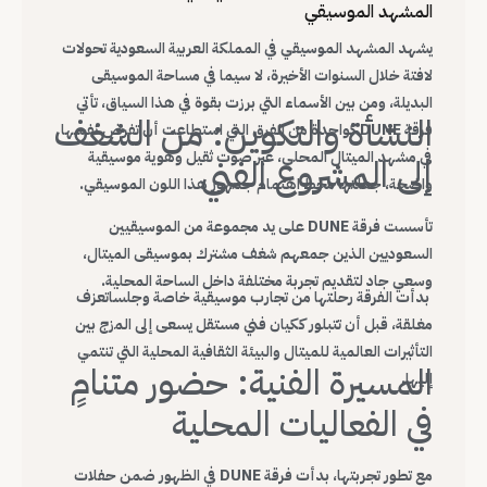
المشهد الموسيقي
يشهد المشهد الموسيقي في المملكة العربية السعودية تحولات
لافتة خلال السنوات الأخيرة، لا سيما في مساحة الموسيقى
البديلة، ومن بين الأسماء التي برزت بقوة في هذا السياق، تأتي
النشأة والتكوين: من الشغف
فرقة DUNE كواحدة من الفرق التي استطاعت أن تفرض نفسها
في مشهد الميتال المحلي، عبر صوت ثقيل وهوية موسيقية
إلى المشروع الفني
واضحة، جعلتها محط اهتمام جمهور هذا اللون الموسيقي.
تأسست فرقة DUNE على يد مجموعة من الموسيقيين
السعوديين الذين جمعهم شغف مشترك بموسيقى الميتال،
وسعي جاد لتقديم تجربة مختلفة داخل الساحة المحلية.
بدأت الفرقة رحلتها من تجارب موسيقية خاصة وجلساتعزف
مغلقة، قبل أن تتبلور ككيان فني مستقل يسعى إلى المزج بين
التأثيرات العالمية للميتال والبيئة الثقافية المحلية التي تنتمي
المسيرة الفنية: حضور متنامٍ
إليها.
في الفعاليات المحلية
مع تطور تجربتها، بدأت فرقة DUNE في الظهور ضمن حفلات