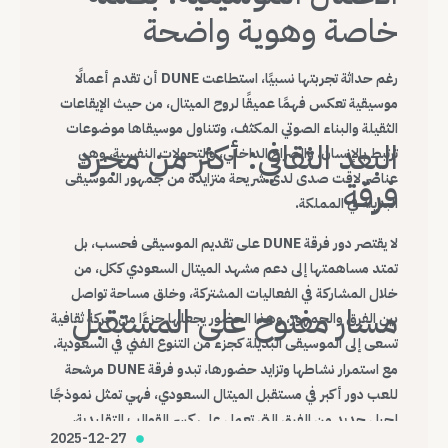
خاصة وهوية واضحة
رغم حداثة تجربتها نسبيًا، استطاعت DUNE أن تقدم أعمالًا
موسيقية تعكس فهمًا عميقًا لروح الميتال، من حيث الإيقاعات
الثقيلة والبناء الصوتي المكثف، وتتناول موسيقاها موضوعات
البعد الثقافي: أكثر من مجرد
ترتبط بالإنسان، والصراع الداخلي، والتحولات النفسية، وهي
عناصر لاقت صدى لدى شريحة متزايدة من جمهور الموسيقى
فرقة
البديلة في المملكة.
لا يقتصر دور فرقة DUNE على تقديم الموسيقى فحسب، بل
تمتد مساهمتها إلى دعم مشهد الميتال السعودي ككل، من
خلال المشاركة في الفعاليات المشتركة، وخلق مساحة تواصل
مسار مفتوح على المستقبل
بين الفرق والجمهور، وهذا الحضور يجعلها جزءًا من حركة ثقافية
تسعى إلى الموسيقى البديلة كجزء من التنوع الفني في السعودية.
مع استمرار نشاطها وتزايد حضورها، تبدو فرقة DUNE مرشحة
للعب دور أكبر في مستقبل الميتال السعودي، فهي تمثل نموذجًا
لجيل جديد من الفرق التي تعمل على كسر القوالب التقليدية،
2025-12-27
وبناء هوية موسيقية محلية قادرة على التواصل مع العالم.