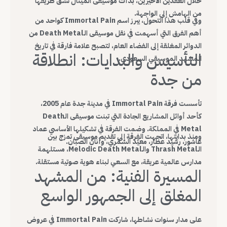
خلال العقدين الأخيرين، بدأت موسيقى الميتال تشق طريقها
من الهامش إلى الواجهة.
وفي قلب هذا التحول، يبرز اسم Immortal Pain كواحد من
أهم الفرق التي أسهمت في نقل موسيقى الـDeath Metal من
الدوائر المغلقة إلى الفضاء العام، لتصبح علامة فارقة في تاريخ
التأسيس والبدايات: انطلاقة
المشهد الموسيقي السعودي.
من جدة
تأسست فرقة Immortal Pain في مدينة جدة عام 2005،
كأحد أوائل المشاريع الجادة التي تبنت موسيقى الـDeath
Metal في المملكة. وضمت الفرقة في تشكيلها الأساسي عماد
ومنذ بدايتها، اتجهت الفرقة إلى تقديم موسيقى تمزج بين
عاشور، رشيد عطار، معيّد الشمّري، وأنان الصبّان.
الـThrash Metal والـMelodic Death Metal، مستلهمة
مدارس عالمية عريقة، مع السعي لبناء هوية صوتية مستقلة.
المسيرة الفنية: من المشهد
المغلق إلى الجمهور الواسع
على مدار سنوات نشاطها، شاركت Immortal Pain في عروض