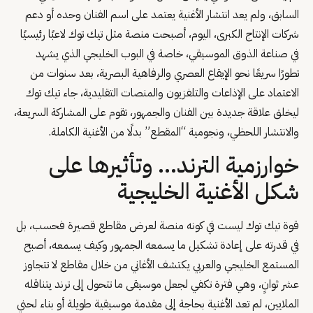
السابق، ولم يعد انتشار الأغنية يعتمد على اسم الفنان وحده أو دعم
شركات الإنتاج الكبرى، اليوم، أصبحت منصة مثل تيك توك لاعبًا رئيسيًا
في صناعة الذوق الموسيقي، خاصة في البوب الخليجي الذي يشهد
تطورًا سريعًا نحو الإيقاع العصري والرفاهية البصرية، بعد سنوات من
الاعتماد على الإذاعات والتلفزيون والمنصات التقليدية، جاء تيك توك
ليخلق علاقة جديدة بين الفنان والجمهور، تقوم على المشاركة السريعة،
والانتشار اللحظي، ونجومية “المقطع” بدلًا من الأغنية الكاملة.
خوارزمية الترند… وتأثيرها على
شكل الأغنية الخليجية
قوة تيك توك ليست في كونه منصة لعرض مقاطع قصيرة فحسب، بل
في قدرته على إعادة تشكيل ما يسمعه الجمهور وكيف يسمعه، أصبح
المستمع الخليجي والعربي يكتشف الأغاني من خلال مقاطع لا تتجاوز
عشر ثوانٍ، وهي فترة تكفي لجعل موسيقى ما تتحول إلى ترند يتناقله
الملايين، لم تعد الأغنية بحاجة إلى مقدمة موسيقية طويلة أو بناء لحني