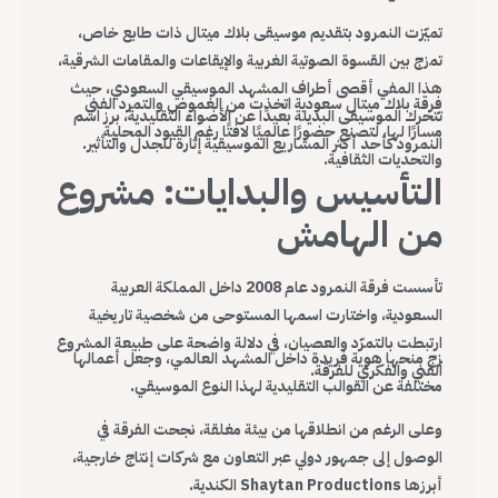
تميّزت النمرود بتقديم موسيقى بلاك ميتال ذات طابع خاص،
تمزج بين القسوة الصوتية الغربية والإيقاعات والمقامات الشرقية،
هذا المفي أقصى أطراف المشهد الموسيقي السعودي، حيث
فرقة بلاك ميتال سعودية اتخذت من الغموض والتمرد الفني
تتحرك الموسيقى البديلة بعيدًا عن الأضواء التقليدية، برز اسم
مسارًا لها، لتصنع حضورًا عالميًا لافتًا رغم القيود المحلية
النمرود كأحد أكثر المشاريع الموسيقية إثارة للجدل والتأثير.
والتحديات الثقافية.
التأسيس والبدايات: مشروع
من الهامش
تأسست فرقة النمرود عام 2008 داخل المملكة العربية
السعودية، واختارت اسمها المستوحى من شخصية تاريخية
ارتبطت بالتمرّد والعصيان، في دلالة واضحة على طبيعة المشروع
زج منحها هوية فريدة داخل المشهد العالمي، وجعل أعمالها
الفني والفكري للفرقة.
مختلفة عن القوالب التقليدية لهذا النوع الموسيقي.
وعلى الرغم من انطلاقها من بيئة مغلقة، نجحت الفرقة في
الوصول إلى جمهور دولي عبر التعاون مع شركات إنتاج خارجية،
أبرزها Shaytan Productions الكندية.