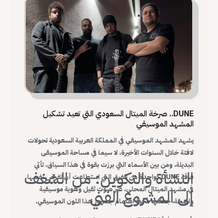
DUNE.. صرخة الميتال السعودي التي تعيد تشكيل
المشهد الموسيقي
يشهد المشهد الموسيقي في المملكة العربية السعودية تحولات
لافتة خلال السنوات الأخيرة، لا سيما في مساحة الموسيقى
البديلة، ومن بين الأسماء التي برزت بقوة في هذا السياق، تأتي
النشأة والتكوين: من الشغف
فرقة DUNE كواحدة من الفرق التي استطاعت أن تفرض نفسها
في مشهد الميتال المحلي، عبر صوت ثقيل وهوية موسيقية
إلى المشروع الفني
واضحة، جعلتها محط اهتمام جمهور هذا اللون الموسيقي.