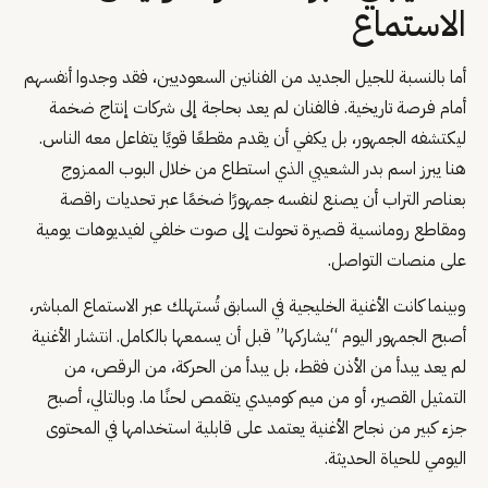
الاستماع
أما بالنسبة للجيل الجديد من الفنانين السعوديين، فقد وجدوا أنفسهم
أمام فرصة تاريخية. فالفنان لم يعد بحاجة إلى شركات إنتاج ضخمة
ليكتشفه الجمهور، بل يكفي أن يقدم مقطعًا قويًا يتفاعل معه الناس.
هنا يبرز اسم بدر الشعيبي الذي استطاع من خلال البوب الممزوج
بعناصر التراب أن يصنع لنفسه جمهورًا ضخمًا عبر تحديات راقصة
ومقاطع رومانسية قصيرة تحولت إلى صوت خلفي لفيديوهات يومية
على منصات التواصل.
وبينما كانت الأغنية الخليجية في السابق تُستهلك عبر الاستماع المباشر،
أصبح الجمهور اليوم “يشاركها” قبل أن يسمعها بالكامل. انتشار الأغنية
لم يعد يبدأ من الأذن فقط، بل يبدأ من الحركة، من الرقص، من
التمثيل القصير، أو من ميم كوميدي يتقمص لحنًا ما. وبالتالي، أصبح
جزء كبير من نجاح الأغنية يعتمد على قابلية استخدامها في المحتوى
اليومي للحياة الحديثة.