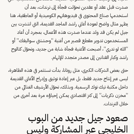
صدرت قبل عقد أو عقدين تحوّلت فجأة إلى ترندات، بعد أن
استخدمها صناع المحتوى في فيديوهاتهم الكوميدية أو العاطفية، هنا
يظهر مثال واضح لعودة أغاني راشد الماجد القديمة، التي انتشرت بين
جيل لم يكن قد ولد عندما صدرت هذه الأعمال، بمجرد أن أعاد
المستخدمون تدوير مقطع قصير من أغنية “وحشتني سواليفك” أو
“الله لو تدري”، أصبحت الأغنية فجأة شابة من جديد، وتحوّل كتالوج
راشد وكبار الفنانين إلى مصدر متجدد للإلهام.
حتى بعض الشركات الكبرى، مثل روتانا، بدأت تستثمر في هذه الظاهرة،
ليس عبر إنتاج جديد فقط، بل عبر إعادة توثيق وإدراج الأغاني القديمة
داخل مكتبة تيك توك الرسمية. وبذلك، تحوّل الأرشيف الغنائي من
“مخزن ذكريات” إلى كنز اقتصادي يمكن إحياؤه مرة بعد أخرى من
خلال الترندات.
صعود جيل جديد من البوب
الخليجي عبر المشاركة وليس