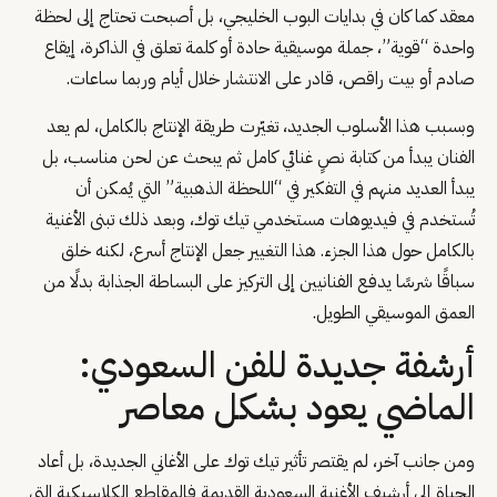
معقد كما كان في بدايات البوب الخليجي، بل أصبحت تحتاج إلى لحظة
واحدة “قوية”، جملة موسيقية حادة أو كلمة تعلق في الذاكرة، إيقاع
صادم أو بيت راقص، قادر على الانتشار خلال أيام وربما ساعات.
وبسبب هذا الأسلوب الجديد، تغيّرت طريقة الإنتاج بالكامل، لم يعد
الفنان يبدأ من كتابة نصٍ غنائي كامل ثم يبحث عن لحن مناسب، بل
يبدأ العديد منهم في التفكير في “اللحظة الذهبية” التي يُمكن أن
تُستخدم في فيديوهات مستخدمي تيك توك، وبعد ذلك تبنى الأغنية
بالكامل حول هذا الجزء. هذا التغيير جعل الإنتاج أسرع، لكنه خلق
سباقًا شرسًا يدفع الفنانيين إلى التركيز على البساطة الجذابة بدلًا من
العمق الموسيقي الطويل.
أرشفة جديدة للفن السعودي:
الماضي يعود بشكل معاصر
ومن جانب آخر، لم يقتصر تأثير تيك توك على الأغاني الجديدة، بل أعاد
الحياة إلى أرشيف الأغنية السعودية القديمة فالمقاطع الكلاسيكية التي