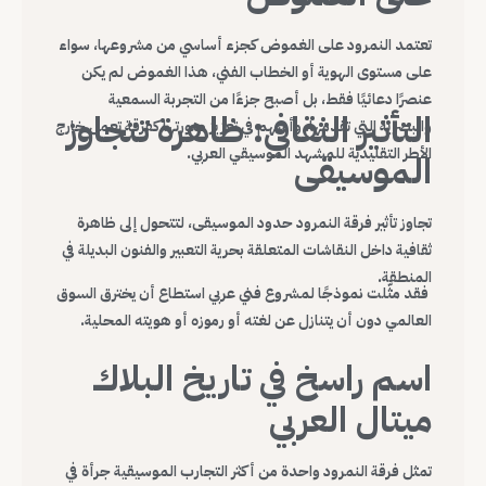
تعتمد النمرود على الغموض كجزء أساسي من مشروعها، سواء
على مستوى الهوية أو الخطاب الفني، هذا الغموض لم يكن
عنصرًا دعائيًا فقط، بل أصبح جزءًا من التجربة السمعية
التأثير الثقافي: ظاهرة تتجاوز
والبصرية التي تقدمها، وأسهم في تعزيز صورتها كفرقة تعمل خارج
الأطر التقليدية للمشهد الموسيقي العربي.
الموسيقى
تجاوز تأثير فرقة النمرود حدود الموسيقى، لتتحول إلى ظاهرة
ثقافية داخل النقاشات المتعلقة بحرية التعبير والفنون البديلة في
المنطقة.
فقد مثّلت نموذجًا لمشروع فني عربي استطاع أن يخترق السوق
العالمي دون أن يتنازل عن لغته أو رموزه أو هويته المحلية.
اسم راسخ في تاريخ البلاك
ميتال العربي
تمثل فرقة النمرود واحدة من أكثر التجارب الموسيقية جرأة في