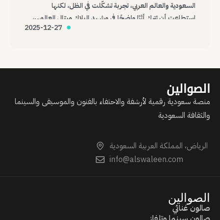
السعودية والعالم العربي، تجربة تشكّلت في الظل، لكنها
استطاعت أن تترك أثرًا واضحًا في مشهد البلاك ميتال العالمي،
2025-12-27
وتؤكد أن الموسيقى، مهما كانت هامشية أو صادمة، قادرة على
عبور الحدود وصناعة حضورها الخاص.
الصوالين
منصة سعودية رقمية لأرشفة والاحتفاء بالفنون والموسيقى والسينما
والثقافة السعودية
الرياض، المملكة العربية السعودية
info@alswaleen.com
الصوالين
صالون غنائي
صالون سينما وتلفاز