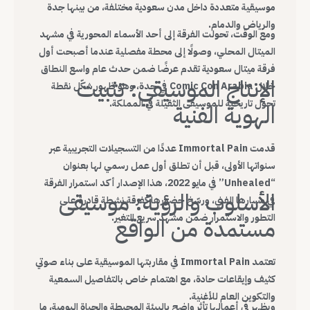
موسيقية متعددة داخل مدن سعودية مختلفة، من بينها جدة
والرياض والدمام.
ومع الوقت، تحولت الفرقة إلى أحد الأسماء المحورية في مشهد
الميتال المحلي، وصولًا إلى محطة مفصلية عندما أصبحت أول
فرقة ميتال سعودية تقدم عرضًا ضمن حدث عام واسع النطاق
الإنتاج الموسيقي: تثبيت
خلال Comic Con Arabia في جدة، وهو ظهور شكّل نقطة
تحول تاريخية للموسيقى الثقيلة في المملكة.
الهوية الفنية
قدمت Immortal Pain عددًا من التسجيلات التجريبية عبر
سنواتها الأولى، قبل أن تطلق أول عمل رسمي لها بعنوان
“Unhealed” في مايو 2022، هذا الإصدار أكد استمرار الفرقة
الأسلوب والرؤية: موسيقى
في مسارها الفني، ورسّخ حضورها كفرقة نشطة قادرة على
التطور والاستمرار ضمن مشهد سريع التغير.
مستمدة من الواقع
تعتمد Immortal Pain في مقاربتها الموسيقية على بناء صوتي
كثيف وإيقاعات حادة، مع اهتمام خاص بالتفاصيل السمعية
والتكوين العام للأغنية.
ويظهر في أعمالها تأثر واضح بالبيئة المحيطة والحياة اليومية، ما