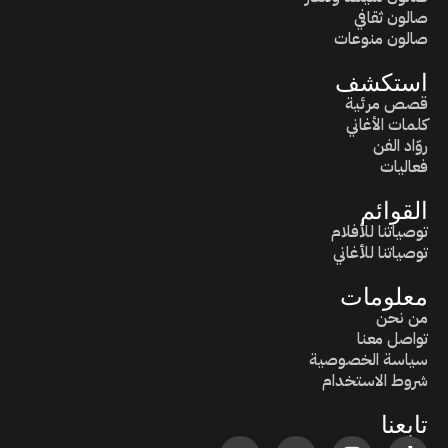
صالون ثقافي
صالون منوعات
استكشف
قصص مرئية
كلمات الأغاني
روّاد الفن
فعاليات
القوائم
توصياتنا للأفلام
توصياتنا للأغاني
معلومات
من نحن
تواصل معنا
سياسة الخصوصية
شروط الاستخدام
تابعنا