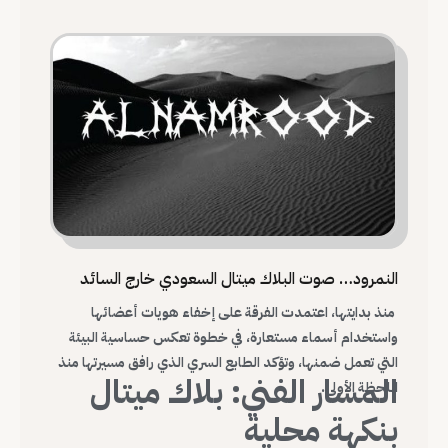
النمرود… صوت البلاك ميتال السعودي خارج السائد
منذ بدايتها، اعتمدت الفرقة على إخفاء هويات أعضائها
واستخدام أسماء مستعارة، في خطوة تعكس حساسية البيئة
التي تعمل ضمنها، وتؤكد الطابع السري الذي رافق مسيرتها منذ
المسار الفني: بلاك ميتال
اللحظة الأولى.
بنكهة محلية