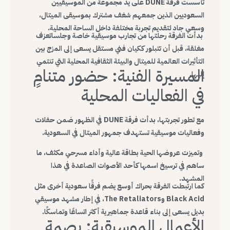
تأسست فرقة DUNE على يد مجموعة من الموسيقيين
السعوديين الذين جمعهم شغف مشترك بموسيقى الميتال،
وسعي جاد لتقديم تجربة مختلفة داخل الساحة المحلية.
بدأت الفرقة رحلتها من تجارب موسيقية خاصة وجلساتعزف
مغلقة، قبل أن تتبلور ككيان فني مستقل يسعى إلى المزج بين
التأثيرات العالمية للميتال والبيئة الثقافية المحلية التي تنتمي
المسيرة الفنية: حضور متنامٍ
إليها.
في الفعاليات المحلية
مع تطور تجربتها، بدأت فرقة DUNE في الظهور ضمن حفلات
وفعاليات موسيقية تستهدف جمهور الميتال في السعودية.
وتميزت عروضها الحية بطاقة عالية وأداء مسرحي مكثف، ما
ساهم في ترسيخ اسمها كأحد الأصوات الصاعدة في هذا
المشهد.
كما ارتبطت الفرقة بحراك أوسع يضم فرقًا سعودية أخرى مثل
Black Acid وThe Retaliators، في إطار مشهد موسيقي
بديل يسعى إلى بناء قاعدة جماهيرية أكثر اتساعًا وتماسكًا.
الأعمال الموسيقية: بصمة