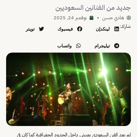
جديد من الفنانين السعوديين
هادي حسن
نوفمبر 24, 2025
شارك:
لينكدإن
فيسبوك
تويتر
تيليجرام
واتساب
لم يعد الفن السعودي يعيش داخل الحدود الجغرافية كما كان في