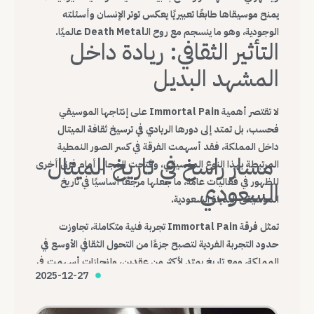
يمنح موسيقاها طابعًا تعبيريًا يعكس توتر الإنسان وأسئلته
الوجودية، وهو ما ينسجم مع روح الـDeath Metal عالميًا.
التأثير الثقافي: ريادة داخل
المشهد البديل
لا تقتصر أهمية Immortal Pain على إنتاجها الموسيقي
فحسب، بل تمتد إلى دورها الريادي في ترسيخ ثقافة الميتال
داخل المملكة، فقد أسهمت الفرقة في كسر الصور النمطية
مسار راسخ في تاريخ الميتال
المرتبطة بهذا النوع الموسيقي، وفتحت المجال أمام فرق أخرى
للظهور في فعاليات عامة، ما جعلها مرجعًا أساسيًا في تاريخ
السعودي
الموسيقى البديلة السعودية.
تمثل فرقة Immortal Pain تجربة فنية متكاملة، تجاوزت
حدود التجربة الفردية لتصبح جزءًا من التحول الثقافي الأوسع في
المملكة، ومع تاريخ يمتد لأكثر من عقدين، وإنجازات أسهمت في
2025-12-27
تغيير شكل المشهد، تظل Immortal Pain واحدة من أهم
الفرق التي أرست قواعد الميتال السعودي الحديث.